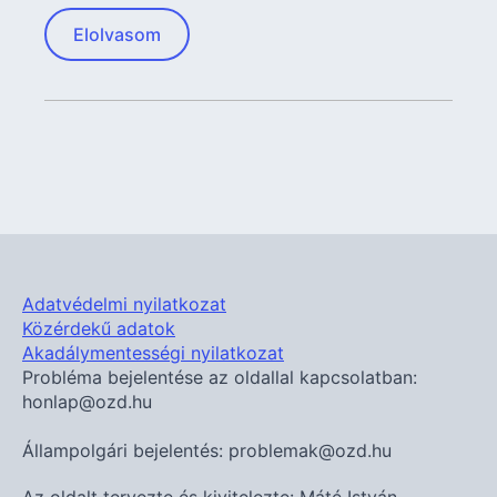
Elolvasom
Adatvédelmi nyilatkozat
Közérdekű adatok
Akadálymentességi nyilatkozat
Probléma bejelentése az oldallal kapcsolatban:
honlap@ozd.hu
Állampolgári bejelentés: problemak@ozd.hu