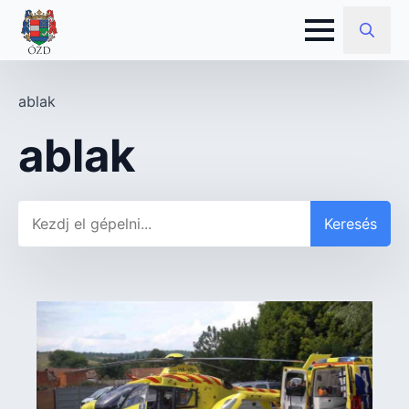
Search
for:
ablak
ablak
Keresés
Keresés