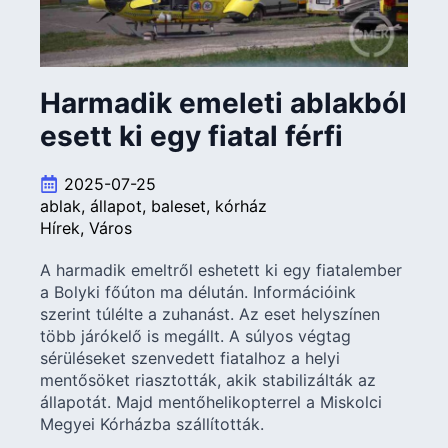
Harmadik emeleti ablakból
esett ki egy fiatal férfi
2025-07-25
ablak
állapot
baleset
kórház
Hírek
Város
A harmadik emeltről eshetett ki egy fiatalember
a Bolyki főúton ma délután. Információink
szerint túlélte a zuhanást. Az eset helyszínen
több járókelő is megállt. A súlyos végtag
sérüléseket szenvedett fiatalhoz a helyi
mentősöket riasztották, akik stabilizálták az
állapotát. Majd mentőhelikopterrel a Miskolci
Megyei Kórházba szállították.