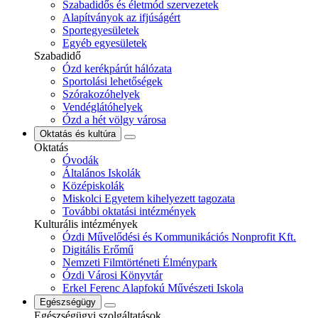
Szabadidős és életmód szervezetek
Alapítványok az ifjúságért
Sportegyesületek
Egyéb egyesületek
Szabadidő
Ózd kerékpárút hálózata
Sportolási lehetőségek
Szórakozóhelyek
Vendéglátóhelyek
Ózd a hét völgy városa
Oktatás és kultúra
Oktatás
Óvodák
Általános Iskolák
Középiskolák
Miskolci Egyetem kihelyezett tagozata
További oktatási intézmények
Kulturális intézmények
Ózdi Művelődési és Kommunikációs Nonprofit Kft.
Digitális Erőmű
Nemzeti Filmtörténeti Élménypark
Ózdi Városi Könyvtár
Erkel Ferenc Alapfokú Művészeti Iskola
Egészségügy
Egészségügyi szolgáltatások