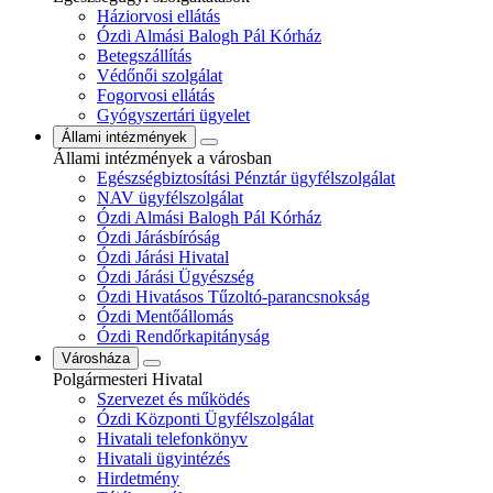
Háziorvosi ellátás
Ózdi Almási Balogh Pál Kórház
Betegszállítás
Védőnői szolgálat
Fogorvosi ellátás
Gyógyszertári ügyelet
Állami intézmények
Állami intézmények a városban
Egészségbiztosítási Pénztár ügyfélszolgálat
NAV ügyfélszolgálat
Ózdi Almási Balogh Pál Kórház
Ózdi Járásbíróság
Ózdi Járási Hivatal
Ózdi Járási Ügyészség
Ózdi Hivatásos Tűzoltó-parancsnokság
Ózdi Mentőállomás
Ózdi Rendőrkapitányság
Városháza
Polgármesteri Hivatal
Szervezet és működés
Ózdi Központi Ügyfélszolgálat
Hivatali telefonkönyv
Hivatali ügyintézés
Hirdetmény