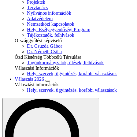
Projektek
Tervtanács
Nyilvános információk
Adatvédelem
Nemzetközi kapcsolatok
Helyi Esélyegyenlőségi Program
Tájékoztatók, felhívások
Országgyűlési képviselő
Dr. Csuzda Gábor
Dr. Németh Csilla
Ózd Kistérség Többcélú Társulása
Tagönkormányzatok, ülések, felhívások
Választási Információk
Helyi szervek, ügyintézés, korábbi választások
Választás 2026
Választási információk
Helyi szervek, ügyintézés, korábbi választások