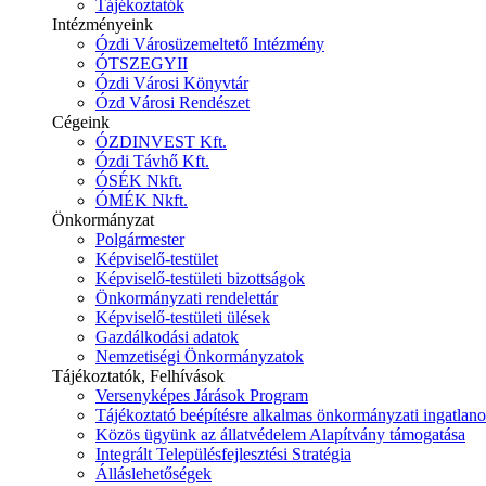
Tájékoztatók
Intézményeink
Ózdi Városüzemeltető Intézmény
ÓTSZEGYII
Ózdi Városi Könyvtár
Ózd Városi Rendészet
Cégeink
ÓZDINVEST Kft.
Ózdi Távhő Kft.
ÓSÉK Nkft.
ÓMÉK Nkft.
Önkormányzat
Polgármester
Képviselő-testület
Képviselő-testületi bizottságok
Önkormányzati rendelettár
Képviselő-testületi ülések
Gazdálkodási adatok
Nemzetiségi Önkormányzatok
Tájékoztatók, Felhívások
Versenyképes Járások Program
Tájékoztató beépítésre alkalmas önkormányzati ingatlanok
Közös ügyünk az állatvédelem Alapítvány támogatása
Integrált Településfejlesztési Stratégia
Álláslehetőségek