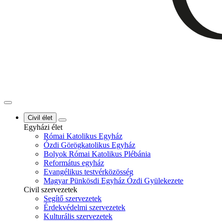
Civil élet
Egyházi élet
Római Katolikus Egyház
Ózdi Görögkatolikus Egyház
Bolyok Római Katolikus Plébánia
Református egyház
Evangélikus testvérközösség
Magyar Pünkösdi Egyház Ózdi Gyülekezete
Civil szervezetek
Segítő szervezetek
Érdekvédelmi szervezetek
Kulturális szervezetek