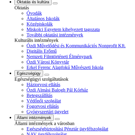
Oktatás és kultúra
Oktatás
Óvodák
Általános Iskolák
Középiskolák
Miskolci Egyetem kihelyezett tagozata
További oktatási intézmények
Kulturális intézmények
Ózdi Művelődési és Kommunikációs Nonprofit Kft.
Digitális Erőmű
Nemzeti Filmtörténeti Élménypark
Ózdi Városi Könyvtár
Erkel Ferenc Alapfokú Művészeti Iskola
Egészségügy
Egészségügyi szolgáltatások
Háziorvosi ellátás
Ózdi Almási Balogh Pál Kórház
Betegszállítás
Védőnői szolgálat
Fogorvosi ellátás
Gyógyszertári ügyelet
Állami intézmények
Állami intézmények a városban
Egészségbiztosítási Pénztár ügyfélszolgálat
NAV ügyfélszolgálat