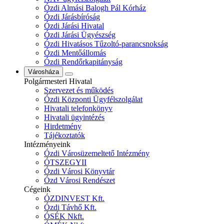
Ózdi Almási Balogh Pál Kórház
Ózdi Járásbíróság
Ózdi Járási Hivatal
Ózdi Járási Ügyészség
Ózdi Hivatásos Tűzoltó-parancsnokság
Ózdi Mentőállomás
Ózdi Rendőrkapitányság
Városháza
Polgármesteri Hivatal
Szervezet és működés
Ózdi Központi Ügyfélszolgálat
Hivatali telefonkönyv
Hivatali ügyintézés
Hirdetmény
Tájékoztatók
Intézményeink
Ózdi Városüzemeltető Intézmény
ÓTSZEGYII
Ózdi Városi Könyvtár
Ózd Városi Rendészet
Cégeink
ÓZDINVEST Kft.
Ózdi Távhő Kft.
ÓSÉK Nkft.