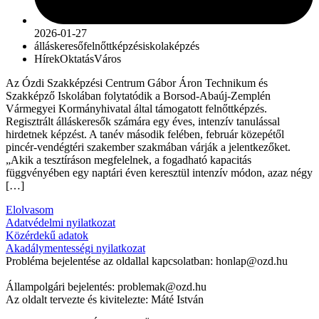
2026-01-27
álláskereső
felnőttképzés
iskola
képzés
Hírek
Oktatás
Város
Az Ózdi Szakképzési Centrum Gábor Áron Technikum és
Szakképző Iskolában folytatódik a Borsod-Abaúj-Zemplén
Vármegyei Kormányhivatal által támogatott felnőttképzés.
Regisztrált álláskeresők számára egy éves, intenzív tanulással
hirdetnek képzést. A tanév második felében, február közepétől
pincér-vendégtéri szakember szakmában várják a jelentkezőket.
„Akik a tesztíráson megfelelnek, a fogadható kapacitás
függvényében egy naptári éven keresztül intenzív módon, azaz négy
[…]
Elolvasom
Adatvédelmi nyilatkozat
Közérdekű adatok
Akadálymentességi nyilatkozat
Probléma bejelentése az oldallal kapcsolatban: honlap@ozd.hu
Állampolgári bejelentés: problemak@ozd.hu
Az oldalt tervezte és kivitelezte: Máté István