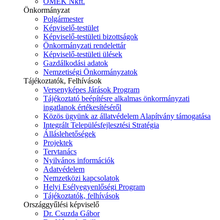
ÓMÉK Nkft.
Önkormányzat
Polgármester
Képviselő-testület
Képviselő-testületi bizottságok
Önkormányzati rendelettár
Képviselő-testületi ülések
Gazdálkodási adatok
Nemzetiségi Önkormányzatok
Tájékoztatók, Felhívások
Versenyképes Járások Program
Tájékoztató beépítésre alkalmas önkormányzati
ingatlanok értékesítéséről
Közös ügyünk az állatvédelem Alapítvány támogatása
Integrált Településfejlesztési Stratégia
Álláslehetőségek
Projektek
Tervtanács
Nyilvános információk
Adatvédelem
Nemzetközi kapcsolatok
Helyi Esélyegyenlőségi Program
Tájékoztatók, felhívások
Országgyűlési képviselő
Dr. Csuzda Gábor