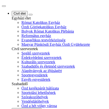
Civil élet
Egyházi élet
Római Katolikus Egyház
Ózdi Görögkatolikus Egyház
Bolyok Római Katolikus Plébánia
Református egyház
Evangélikus testvérközösség
Magyar Pünkösdi Egyház Ózdi Gyülekezete
Civil szervezetek
Segítő szervezetek
Érdekvédelmi szervezetek
Kulturális szervezetek
Szabadidős és életmód szervezetek
Alapítványok az ifjúságért
Sportegyesületek
Egyéb egyesületek
Szabadidő
Ózd kerékpárút hálózata
Sportolási lehetőségek
Szórakozóhelyek
Vendéglátóhelyek
Ózd a hét völgy városa