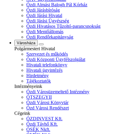
Ózdi Almási Balogh Pál Kórház
Ózdi Járásbíróság
Ózdi Járási Hivatal
Ózdi Járási Ügyészség
Ózdi Hivatásos Tűzoltó-parancsnokság
Ózdi Mentőállomás
Ózdi Rendőrkapitányság
Városháza
Polgármesteri Hivatal
Szervezet és működés
Ózdi Központi Ügyfélszolgálat
Hivatali telefonkönyv
Hivatali ügyintézés
Hirdetmény
Tájékoztatók
Intézményeink
Ózdi Városüzemeltető Intézmény
ÓTSZEGYII
Ózdi Városi Könyvtár
Ózd Városi Rendészet
Cégeink
ÓZDINVEST Kft.
Ózdi Távhő Kft.
ÓSÉK Nkft.