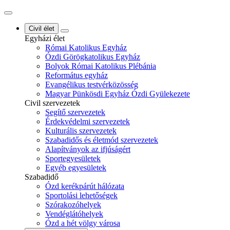
Civil élet
Egyházi élet
Római Katolikus Egyház
Ózdi Görögkatolikus Egyház
Bolyok Római Katolikus Plébánia
Református egyház
Evangélikus testvérközösség
Magyar Pünkösdi Egyház Ózdi Gyülekezete
Civil szervezetek
Segítő szervezetek
Érdekvédelmi szervezetek
Kulturális szervezetek
Szabadidős és életmód szervezetek
Alapítványok az ifjúságért
Sportegyesületek
Egyéb egyesületek
Szabadidő
Ózd kerékpárút hálózata
Sportolási lehetőségek
Szórakozóhelyek
Vendéglátóhelyek
Ózd a hét völgy városa