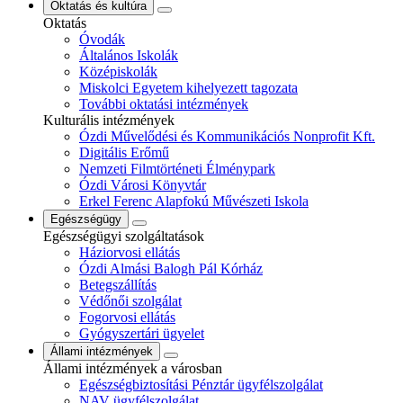
Oktatás és kultúra
Oktatás
Óvodák
Általános Iskolák
Középiskolák
Miskolci Egyetem kihelyezett tagozata
További oktatási intézmények
Kulturális intézmények
Ózdi Művelődési és Kommunikációs Nonprofit Kft.
Digitális Erőmű
Nemzeti Filmtörténeti Élménypark
Ózdi Városi Könyvtár
Erkel Ferenc Alapfokú Művészeti Iskola
Egészségügy
Egészségügyi szolgáltatások
Háziorvosi ellátás
Ózdi Almási Balogh Pál Kórház
Betegszállítás
Védőnői szolgálat
Fogorvosi ellátás
Gyógyszertári ügyelet
Állami intézmények
Állami intézmények a városban
Egészségbiztosítási Pénztár ügyfélszolgálat
NAV ügyfélszolgálat