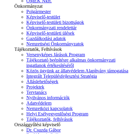
ÓMÉK Nkft.
Önkormányzat
Polgármester
Képviselő-testület
Képviselő-testületi bizottságok
Önkormányzati rendelettár
Képviselő-testületi ülések
Gazdálkodási adatok
Nemzetiségi Önkormányzatok
Tájékoztatók, Felhívások
Versenyképes Járások Program
Tájékoztató beépítésre alkalmas önkormányzati
ingatlanok értékesítéséről
Közös ügyünk az állatvédelem Alapítvány támogatása
Integrált Településfejlesztési Stratégia
Álláslehetőségek
Projektek
Tervtanács
Nyilvános információk
Adatvédelem
Nemzetközi kapcsolatok
Helyi Esélyegyenlőségi Program
Tájékoztatók, felhívások
Országgyűlési képviselő
Dr. Csuzda Gábor