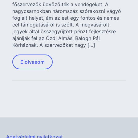
főszervezők üdvözölték a vendégeket. A
nagycsarnokban háromszáz szórakozni vágyó
foglalt helyet, ám az est egy fontos és nemes
cél támogatásáról is szólt. A megvásárolt
jegyek által összegyűjtött pénzt fejlesztésre
ajánlják fel az Ózdi Almási Balogh Pál
Kórháznak. A szervezőket nagy […]
Elolvasom
Adatvédelmi nyilatkozat