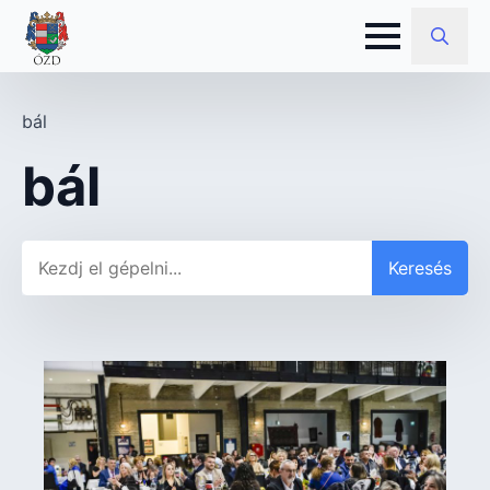
Search
for:
bál
bál
Keresés
Keresés