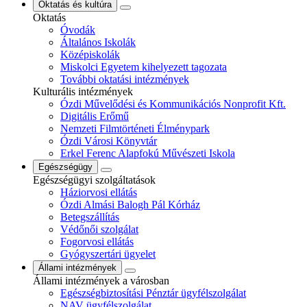
Oktatás és kultúra
Oktatás
Óvodák
Általános Iskolák
Középiskolák
Miskolci Egyetem kihelyezett tagozata
További oktatási intézmények
Kulturális intézmények
Ózdi Művelődési és Kommunikációs Nonprofit Kft.
Digitális Erőmű
Nemzeti Filmtörténeti Élménypark
Ózdi Városi Könyvtár
Erkel Ferenc Alapfokú Művészeti Iskola
Egészségügy
Egészségügyi szolgáltatások
Háziorvosi ellátás
Ózdi Almási Balogh Pál Kórház
Betegszállítás
Védőnői szolgálat
Fogorvosi ellátás
Gyógyszertári ügyelet
Állami intézmények
Állami intézmények a városban
Egészségbiztosítási Pénztár ügyfélszolgálat
NAV ügyfélszolgálat