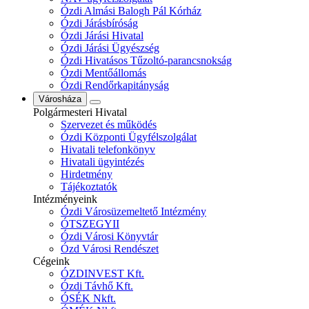
Ózdi Almási Balogh Pál Kórház
Ózdi Járásbíróság
Ózdi Járási Hivatal
Ózdi Járási Ügyészség
Ózdi Hivatásos Tűzoltó-parancsnokság
Ózdi Mentőállomás
Ózdi Rendőrkapitányság
Városháza
Polgármesteri Hivatal
Szervezet és működés
Ózdi Központi Ügyfélszolgálat
Hivatali telefonkönyv
Hivatali ügyintézés
Hirdetmény
Tájékoztatók
Intézményeink
Ózdi Városüzemeltető Intézmény
ÓTSZEGYII
Ózdi Városi Könyvtár
Ózd Városi Rendészet
Cégeink
ÓZDINVEST Kft.
Ózdi Távhő Kft.
ÓSÉK Nkft.