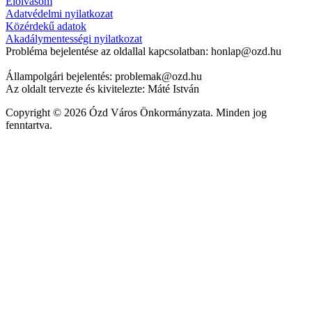
Elolvasom
Adatvédelmi nyilatkozat
Közérdekű adatok
Akadálymentességi nyilatkozat
Probléma bejelentése az oldallal kapcsolatban: honlap@ozd.hu
Állampolgári bejelentés: problemak@ozd.hu
Az oldalt tervezte és kivitelezte: Máté István
Copyright © 2026 Ózd Város Önkormányzata. Minden jog
fenntartva.