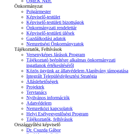
ÓMÉK Nkft.
Önkormányzat
Polgármester
Képviselő-testület
Képviselő-testületi bizottságok
Önkormányzati rendelettár
Képviselő-testületi ülések
Gazdálkodási adatok
Nemzetiségi Önkormányzatok
Tájékoztatók, Felhívások
Versenyképes Járások Program
Tájékoztató beépítésre alkalmas önkormányzati
ingatlanok értékesítéséről
Közös ügyünk az állatvédelem Alapítvány támogatása
Integrált Településfejlesztési Stratégia
Álláslehetőségek
Projektek
Tervtanács
Nyilvános információk
Adatvédelem
Nemzetközi kapcsolatok
Helyi Esélyegyenlőségi Program
Tájékoztatók, felhívások
Országgyűlési képviselő
Dr. Csuzda Gábor