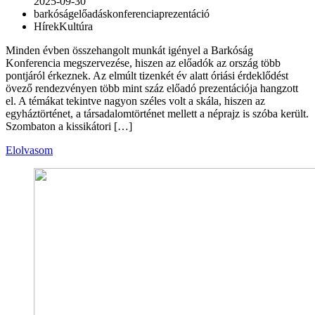
2025-09-30
barkóság
előadás
konferencia
prezentáció
Hírek
Kultúra
Minden évben összehangolt munkát igényel a Barkóság
Konferencia megszervezése, hiszen az előadók az ország több
pontjáról érkeznek. Az elmúlt tizenkét év alatt óriási érdeklődést
övező rendezvényen több mint száz előadó prezentációja hangzott
el. A témákat tekintve nagyon széles volt a skála, hiszen az
egyháztörténet, a társadalomtörténet mellett a néprajz is szóba került.
Szombaton a kissikátori […]
Elolvasom