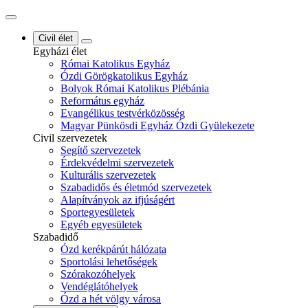
Civil élet
Egyházi élet
Római Katolikus Egyház
Ózdi Görögkatolikus Egyház
Bolyok Római Katolikus Plébánia
Református egyház
Evangélikus testvérközösség
Magyar Pünkösdi Egyház Ózdi Gyülekezete
Civil szervezetek
Segítő szervezetek
Érdekvédelmi szervezetek
Kulturális szervezetek
Szabadidős és életmód szervezetek
Alapítványok az ifjúságért
Sportegyesületek
Egyéb egyesületek
Szabadidő
Ózd kerékpárút hálózata
Sportolási lehetőségek
Szórakozóhelyek
Vendéglátóhelyek
Ózd a hét völgy városa