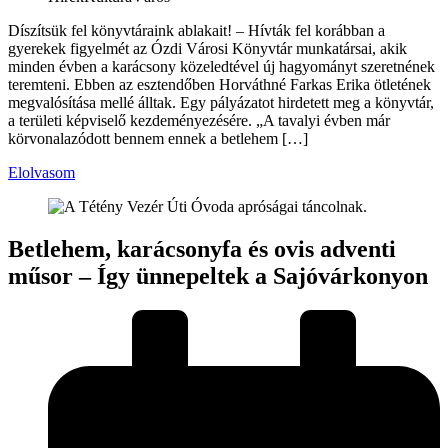
Díszítsük fel könyvtáraink ablakait! – Hívták fel korábban a
gyerekek figyelmét az Ózdi Városi Könyvtár munkatársai, akik
minden évben a karácsony közeledtével új hagyományt szeretnének
teremteni. Ebben az esztendőben Horváthné Farkas Erika ötletének
megvalósítása mellé álltak. Egy pályázatot hirdetett meg a könyvtár,
a területi képviselő kezdeményezésére. „A tavalyi évben már
körvonalazódott bennem ennek a betlehem […]
Elolvasom
Betlehem, karácsonyfa és ovis adventi
műsor – Így ünnepeltek a Sajóvárkonyon