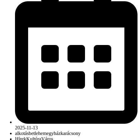
2025-11-13
alkotás
betlehem
egyház
karácsony
Hírek
Kultúra
Város