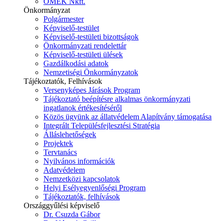
ÓMÉK Nkft.
Önkormányzat
Polgármester
Képviselő-testület
Képviselő-testületi bizottságok
Önkormányzati rendelettár
Képviselő-testületi ülések
Gazdálkodási adatok
Nemzetiségi Önkormányzatok
Tájékoztatók, Felhívások
Versenyképes Járások Program
Tájékoztató beépítésre alkalmas önkormányzati
ingatlanok értékesítéséről
Közös ügyünk az állatvédelem Alapítvány támogatása
Integrált Településfejlesztési Stratégia
Álláslehetőségek
Projektek
Tervtanács
Nyilvános információk
Adatvédelem
Nemzetközi kapcsolatok
Helyi Esélyegyenlőségi Program
Tájékoztatók, felhívások
Országgyűlési képviselő
Dr. Csuzda Gábor