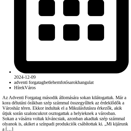
2024-12-09
adventi forgatag
betlehem
fotósarok
hangulat
Hírek
Város
Az Adventi Forgatag második állomására sokan kilátogattak. Már a
kora délutáni órákban szép számmal összegyűltek az érdeklődők a
Városház téren. Ekkor indultak el a Mikulásfutásra érkezők, akik
útjuk során szaloncukrot osztogattak a helyieknek a városban.
Sokan a vásárra voltak kíváncsiak, azonban akadtak szép számmal
olyanok is, akiket a színpadi produkciók csábítottak ki. „Mi kijárunk
a […]