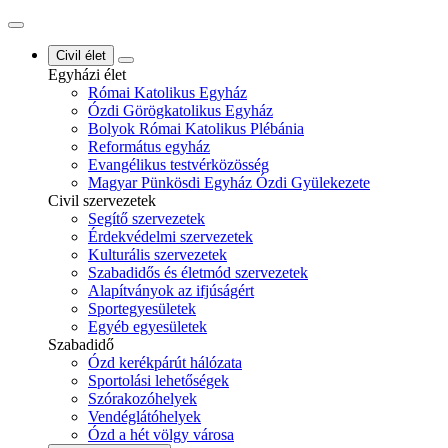
Civil élet
Egyházi élet
Római Katolikus Egyház
Ózdi Görögkatolikus Egyház
Bolyok Római Katolikus Plébánia
Református egyház
Evangélikus testvérközösség
Magyar Pünkösdi Egyház Ózdi Gyülekezete
Civil szervezetek
Segítő szervezetek
Érdekvédelmi szervezetek
Kulturális szervezetek
Szabadidős és életmód szervezetek
Alapítványok az ifjúságért
Sportegyesületek
Egyéb egyesületek
Szabadidő
Ózd kerékpárút hálózata
Sportolási lehetőségek
Szórakozóhelyek
Vendéglátóhelyek
Ózd a hét völgy városa