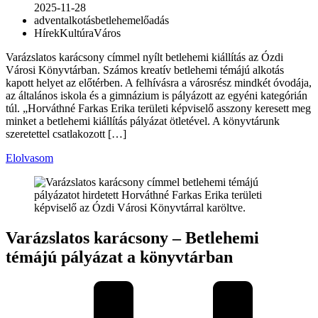
2025-11-28
advent
alkotás
betlehem
előadás
Hírek
Kultúra
Város
Varázslatos karácsony címmel nyílt betlehemi kiállítás az Ózdi
Városi Könyvtárban. Számos kreatív betlehemi témájú alkotás
kapott helyet az előtérben. A felhívásra a városrész mindkét óvodája,
az általános iskola és a gimnázium is pályázott az egyéni kategórián
túl. „Horváthné Farkas Erika területi képviselő asszony keresett meg
minket a betlehemi kiállítás pályázat ötletével. A könyvtárunk
szeretettel csatlakozott […]
Elolvasom
Varázslatos karácsony – Betlehemi
témájú pályázat a könyvtárban