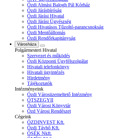
Ózdi Almási Balogh Pál Kórház
Ózdi Járásbíróság
Ózdi Járási Hivatal
Ózdi Járási Ügyészség
Ózdi Hivatásos Tűzoltó-parancsnokság
Ózdi Mentőállomás
Ózdi Rendőrkapitányság
Városháza
Polgármesteri Hivatal
Szervezet és működés
Ózdi Központi Ügyfélszolgálat
Hivatali telefonkönyv
Hivatali ügyintézés
Hirdetmény
Tájékoztatók
Intézményeink
Ózdi Városüzemeltető Intézmény
ÓTSZEGYII
Ózdi Városi Könyvtár
Ózd Városi Rendészet
Cégeink
ÓZDINVEST Kft.
Ózdi Távhő Kft.
ÓSÉK Nkft.