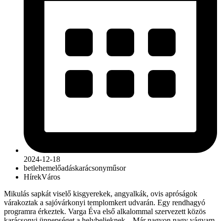
2024-12-18
betlehem
előadás
karácsony
műsor
Hírek
Város
Mikulás sapkát viselő kisgyerekek, angyalkák, ovis apróságok
várakoztak a sajóvárkonyi templomkert udvarán. Egy rendhagyó
programra érkeztek. Varga Éva első alkalommal szervezett közös
karácsonyi ünnepséget a helybelieknek. „Már nagyon nagy vágyam