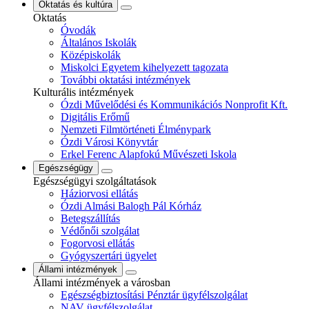
Oktatás és kultúra
Oktatás
Óvodák
Általános Iskolák
Középiskolák
Miskolci Egyetem kihelyezett tagozata
További oktatási intézmények
Kulturális intézmények
Ózdi Művelődési és Kommunikációs Nonprofit Kft.
Digitális Erőmű
Nemzeti Filmtörténeti Élménypark
Ózdi Városi Könyvtár
Erkel Ferenc Alapfokú Művészeti Iskola
Egészségügy
Egészségügyi szolgáltatások
Háziorvosi ellátás
Ózdi Almási Balogh Pál Kórház
Betegszállítás
Védőnői szolgálat
Fogorvosi ellátás
Gyógyszertári ügyelet
Állami intézmények
Állami intézmények a városban
Egészségbiztosítási Pénztár ügyfélszolgálat
NAV ügyfélszolgálat