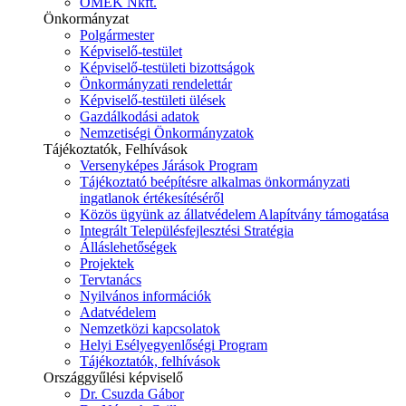
ÓMÉK Nkft.
Önkormányzat
Polgármester
Képviselő-testület
Képviselő-testületi bizottságok
Önkormányzati rendelettár
Képviselő-testületi ülések
Gazdálkodási adatok
Nemzetiségi Önkormányzatok
Tájékoztatók, Felhívások
Versenyképes Járások Program
Tájékoztató beépítésre alkalmas önkormányzati
ingatlanok értékesítéséről
Közös ügyünk az állatvédelem Alapítvány támogatása
Integrált Településfejlesztési Stratégia
Álláslehetőségek
Projektek
Tervtanács
Nyilvános információk
Adatvédelem
Nemzetközi kapcsolatok
Helyi Esélyegyenlőségi Program
Tájékoztatók, felhívások
Országgyűlési képviselő
Dr. Csuzda Gábor