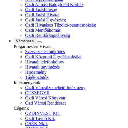
Ózdi Almási Balogh Pál Kórház
Ózdi Járásbíróság
Ózdi Járási Hivatal
Ózdi Járási Ügyészség
Ózdi Hivatásos Tűzoltó-parancsnokság
Ózdi Mentőállomás
Ózdi Rendőrkapitányság
Városháza
Polgármesteri Hivatal
Szervezet és működés
Ózdi Központi Ügyfélszolgálat
Hivatali telefonkönyv
Hivatali ügyintézés
Hirdetmény
Tájékoztatók
Intézményeink
Ózdi Városüzemeltető Intézmény
ÓTSZEGYII
Ózdi Városi Könyvtár
Ózd Városi Rendészet
Cégeink
ÓZDINVEST Kft.
Ózdi Távhő Kft.
ÓSÉK Nkft.