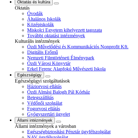
Oktatás és kultúra
Oktatás
Óvodák
Általános Iskolák
Középiskolák
Miskolci Egyetem kihelyezett tagozata
További oktatási intézmények
Kulturális intézmények
Ózdi Művelődési és Kommunikációs Nonprofit Kft.
Digitális Erőmű
Nemzeti Filmtörténeti Élménypark
Ózdi Városi Könyvtár
Erkel Ferenc Alapfokú Művészeti Iskola
Egészségügy
Egészségügyi szolgáltatások
Háziorvosi ellátás
Ózdi Almási Balogh Pál Kórház
Betegszállítás
Védőnői szolgálat
Fogorvosi ellátás
Gyógyszertári ügyelet
Állami intézmények
Állami intézmények a városban
Egészségbiztosítási Pénztár ügyfélszolgálat
NAV ügyfélszolgálat