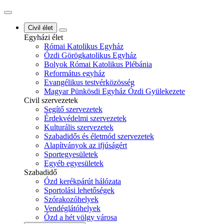
Civil élet
Egyházi élet
Római Katolikus Egyház
Ózdi Görögkatolikus Egyház
Bolyok Római Katolikus Plébánia
Református egyház
Evangélikus testvérközösség
Magyar Pünkösdi Egyház Ózdi Gyülekezete
Civil szervezetek
Segítő szervezetek
Érdekvédelmi szervezetek
Kulturális szervezetek
Szabadidős és életmód szervezetek
Alapítványok az ifjúságért
Sportegyesületek
Egyéb egyesületek
Szabadidő
Ózd kerékpárút hálózata
Sportolási lehetőségek
Szórakozóhelyek
Vendéglátóhelyek
Ózd a hét völgy városa