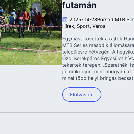
futamán
2025-04-28
Borsod MTB Ser
Hírek
Sport
Város
Egymást követték a rajtok Han
MTB Series második állomásár
településre hétvégén. A hegyik
Ózdi Kerékpáros Egyesület hív
tekertek terepen. „Szeretnék, h
jól működjön, mint ahogyan az 
minél több helyi bringás becsa
Elolvasom