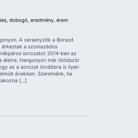
ies
dobogó
eredmény
érem
gonyon. A versenyzők a Borsod
a érkeztek a szomszédos
erékpáros sorozatot 2014-ben az
ta életre, Hangonyon már ötödször
ogy ez a sorozat továbbra is ilyen
elmúlt években. Szeretnénk, ha
tlakozna […]