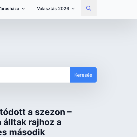
Városháza
Választás 2026
Search
for:
Keresés
tódott a szezon –
álltak rajhoz a
es második