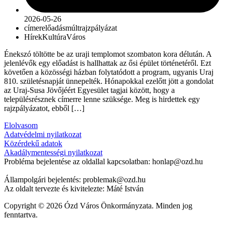
2026-05-26
címer
előadás
múlt
rajzpályázat
Hírek
Kultúra
Város
Énekszó töltötte be az uraji templomot szombaton kora délután. A
jelenlévők egy előadást is hallhattak az ősi épület történetéről. Ezt
követően a közösségi házban folytatódott a program, ugyanis Uraj
810. születésnapját ünnepelték. Hónapokkal ezelőtt jött a gondolat
az Uraj-Susa Jövőjéért Egyesület tagjai között, hogy a
településrésznek címerre lenne szüksége. Meg is hirdettek egy
rajzpályázatot, ebből […]
Elolvasom
Adatvédelmi nyilatkozat
Közérdekű adatok
Akadálymentességi nyilatkozat
Probléma bejelentése az oldallal kapcsolatban: honlap@ozd.hu
Állampolgári bejelentés: problemak@ozd.hu
Az oldalt tervezte és kivitelezte: Máté István
Copyright © 2026 Ózd Város Önkormányzata. Minden jog
fenntartva.