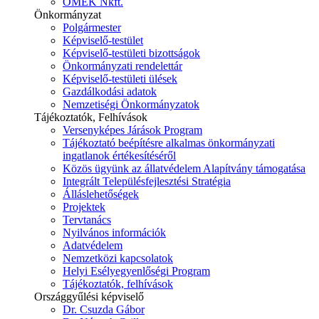
ÓMÉK Nkft.
Önkormányzat
Polgármester
Képviselő-testület
Képviselő-testületi bizottságok
Önkormányzati rendelettár
Képviselő-testületi ülések
Gazdálkodási adatok
Nemzetiségi Önkormányzatok
Tájékoztatók, Felhívások
Versenyképes Járások Program
Tájékoztató beépítésre alkalmas önkormányzati
ingatlanok értékesítéséről
Közös ügyünk az állatvédelem Alapítvány támogatása
Integrált Településfejlesztési Stratégia
Álláslehetőségek
Projektek
Tervtanács
Nyilvános információk
Adatvédelem
Nemzetközi kapcsolatok
Helyi Esélyegyenlőségi Program
Tájékoztatók, felhívások
Országgyűlési képviselő
Dr. Csuzda Gábor