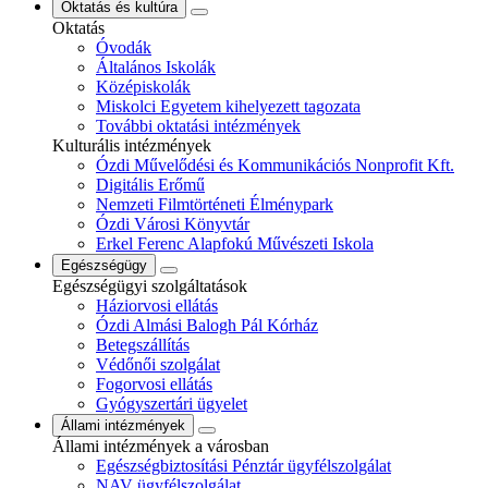
Oktatás és kultúra
Oktatás
Óvodák
Általános Iskolák
Középiskolák
Miskolci Egyetem kihelyezett tagozata
További oktatási intézmények
Kulturális intézmények
Ózdi Művelődési és Kommunikációs Nonprofit Kft.
Digitális Erőmű
Nemzeti Filmtörténeti Élménypark
Ózdi Városi Könyvtár
Erkel Ferenc Alapfokú Művészeti Iskola
Egészségügy
Egészségügyi szolgáltatások
Háziorvosi ellátás
Ózdi Almási Balogh Pál Kórház
Betegszállítás
Védőnői szolgálat
Fogorvosi ellátás
Gyógyszertári ügyelet
Állami intézmények
Állami intézmények a városban
Egészségbiztosítási Pénztár ügyfélszolgálat
NAV ügyfélszolgálat