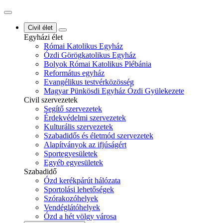
Civil élet
Egyházi élet
Római Katolikus Egyház
Ózdi Görögkatolikus Egyház
Bolyok Római Katolikus Plébánia
Református egyház
Evangélikus testvérközösség
Magyar Pünkösdi Egyház Ózdi Gyülekezete
Civil szervezetek
Segítő szervezetek
Érdekvédelmi szervezetek
Kulturális szervezetek
Szabadidős és életmód szervezetek
Alapítványok az ifjúságért
Sportegyesületek
Egyéb egyesületek
Szabadidő
Ózd kerékpárút hálózata
Sportolási lehetőségek
Szórakozóhelyek
Vendéglátóhelyek
Ózd a hét völgy városa