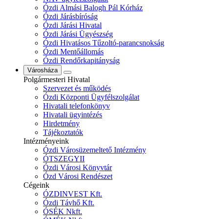
Ózdi Almási Balogh Pál Kórház
Ózdi Járásbíróság
Ózdi Járási Hivatal
Ózdi Járási Ügyészség
Ózdi Hivatásos Tűzoltó-parancsnokság
Ózdi Mentőállomás
Ózdi Rendőrkapitányság
Városháza
Polgármesteri Hivatal
Szervezet és működés
Ózdi Központi Ügyfélszolgálat
Hivatali telefonkönyv
Hivatali ügyintézés
Hirdetmény
Tájékoztatók
Intézményeink
Ózdi Városüzemeltető Intézmény
ÓTSZEGYII
Ózdi Városi Könyvtár
Ózd Városi Rendészet
Cégeink
ÓZDINVEST Kft.
Ózdi Távhő Kft.
ÓSÉK Nkft.