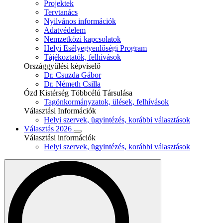
Projektek
Tervtanács
Nyilvános információk
Adatvédelem
Nemzetközi kapcsolatok
Helyi Esélyegyenlőségi Program
Tájékoztatók, felhívások
Országgyűlési képviselő
Dr. Csuzda Gábor
Dr. Németh Csilla
Ózd Kistérség Többcélú Társulása
Tagönkormányzatok, ülések, felhívások
Választási Információk
Helyi szervek, ügyintézés, korábbi választások
Választás 2026
Választási információk
Helyi szervek, ügyintézés, korábbi választások