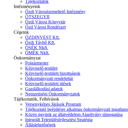
Tájékoztatók
Intézményeink
Ózdi Városüzemeltető Intézmény
ÓTSZEGYII
Ózdi Városi Könyvtár
Ózd Városi Rendészet
Cégeink
ÓZDINVEST Kft.
Ózdi Távhő Kft.
ÓSÉK Nkft.
ÓMÉK Nkft.
Önkormányzat
Polgármester
Képviselő-testület
Képviselő-testületi bizottságok
Önkormányzati rendelettár
Képviselő-testületi ülések
Gazdálkodási adatok
Nemzetiségi Önkormányzatok
Tájékoztatók, Felhívások
Versenyképes Járások Program
Tájékoztató beépítésre alkalmas önkormányzati ingatlanok
Közös ügyünk az állatvédelem Alapítvány támogatása
Integrált Településfejlesztési Stratégia
Álláslehetőségek