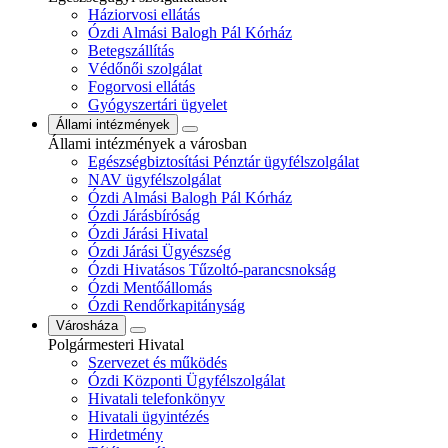
Háziorvosi ellátás
Ózdi Almási Balogh Pál Kórház
Betegszállítás
Védőnői szolgálat
Fogorvosi ellátás
Gyógyszertári ügyelet
Állami intézmények
Állami intézmények a városban
Egészségbiztosítási Pénztár ügyfélszolgálat
NAV ügyfélszolgálat
Ózdi Almási Balogh Pál Kórház
Ózdi Járásbíróság
Ózdi Járási Hivatal
Ózdi Járási Ügyészség
Ózdi Hivatásos Tűzoltó-parancsnokság
Ózdi Mentőállomás
Ózdi Rendőrkapitányság
Városháza
Polgármesteri Hivatal
Szervezet és működés
Ózdi Központi Ügyfélszolgálat
Hivatali telefonkönyv
Hivatali ügyintézés
Hirdetmény