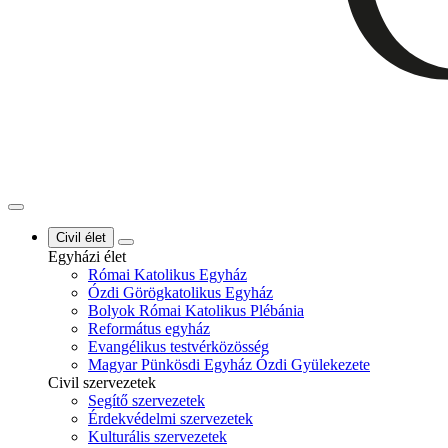
Civil élet
Egyházi élet
Római Katolikus Egyház
Ózdi Görögkatolikus Egyház
Bolyok Római Katolikus Plébánia
Református egyház
Evangélikus testvérközösség
Magyar Pünkösdi Egyház Ózdi Gyülekezete
Civil szervezetek
Segítő szervezetek
Érdekvédelmi szervezetek
Kulturális szervezetek