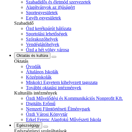
Szabadidős és életmód szervezetek
Alapítványok az ifjúságért
Sportegyesületek
Egyéb egyesületek
Szabadidő
Ózd kerékpárút hálózata
Sportolási lehetőségek
Szórakozóhelyek
Vendéglátóhelyek
Ózd a hét völgy városa
Oktatás és kultúra
Oktatás
Óvodák
Általános Iskolák
Középiskolák
Miskolci Egyetem kihelyezett tagozata
További oktatási intézmények
Kulturális intézmények
Ózdi Művelődési és Kommunikációs Nonprofit Kft.
Digitális Erőmű
Nemzeti Filmtörténeti Élménypark
Ózdi Városi Könyvtár
Erkel Ferenc Alapfokú Művészeti Iskola
Egészségügy
Egészségügyi szolgáltatások