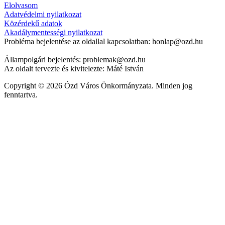
Elolvasom
Adatvédelmi nyilatkozat
Közérdekű adatok
Akadálymentességi nyilatkozat
Probléma bejelentése az oldallal kapcsolatban: honlap@ozd.hu
Állampolgári bejelentés: problemak@ozd.hu
Az oldalt tervezte és kivitelezte: Máté István
Copyright © 2026 Ózd Város Önkormányzata. Minden jog
fenntartva.