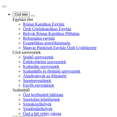
Civil élet
Egyházi élet
Római Katolikus Egyház
Ózdi Görögkatolikus Egyház
Bolyok Római Katolikus Plébánia
Református egyház
Evangélikus testvérközösség
Magyar Pünkösdi Egyház Ózdi Gyülekezete
Civil szervezetek
Segítő szervezetek
Érdekvédelmi szervezetek
Kulturális szervezetek
Szabadidős és életmód szervezetek
Alapítványok az ifjúságért
Sportegyesületek
Egyéb egyesületek
Szabadidő
Ózd kerékpárút hálózata
Sportolási lehetőségek
Szórakozóhelyek
Vendéglátóhelyek
Ózd a hét völgy városa