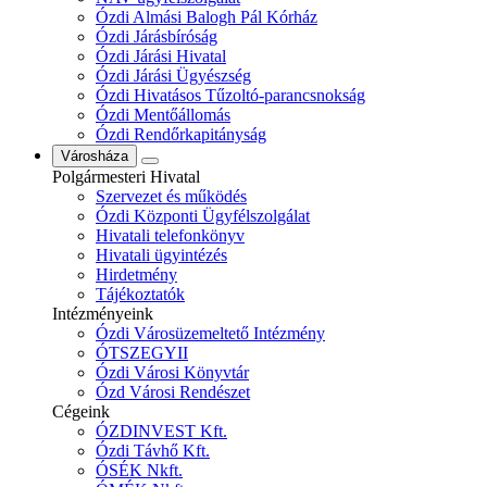
Ózdi Almási Balogh Pál Kórház
Ózdi Járásbíróság
Ózdi Járási Hivatal
Ózdi Járási Ügyészség
Ózdi Hivatásos Tűzoltó-parancsnokság
Ózdi Mentőállomás
Ózdi Rendőrkapitányság
Városháza
Polgármesteri Hivatal
Szervezet és működés
Ózdi Központi Ügyfélszolgálat
Hivatali telefonkönyv
Hivatali ügyintézés
Hirdetmény
Tájékoztatók
Intézményeink
Ózdi Városüzemeltető Intézmény
ÓTSZEGYII
Ózdi Városi Könyvtár
Ózd Városi Rendészet
Cégeink
ÓZDINVEST Kft.
Ózdi Távhő Kft.
ÓSÉK Nkft.