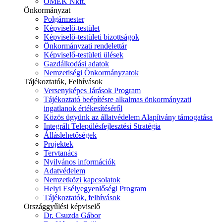
ÓMÉK Nkft.
Önkormányzat
Polgármester
Képviselő-testület
Képviselő-testületi bizottságok
Önkormányzati rendelettár
Képviselő-testületi ülések
Gazdálkodási adatok
Nemzetiségi Önkormányzatok
Tájékoztatók, Felhívások
Versenyképes Járások Program
Tájékoztató beépítésre alkalmas önkormányzati
ingatlanok értékesítéséről
Közös ügyünk az állatvédelem Alapítvány támogatása
Integrált Településfejlesztési Stratégia
Álláslehetőségek
Projektek
Tervtanács
Nyilvános információk
Adatvédelem
Nemzetközi kapcsolatok
Helyi Esélyegyenlőségi Program
Tájékoztatók, felhívások
Országgyűlési képviselő
Dr. Csuzda Gábor