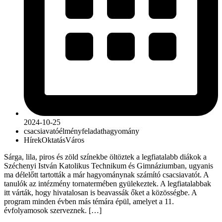
2024-10-25
csacsiavató
élmény
feladat
hagyomány
Hírek
Oktatás
Város
Sárga, lila, piros és zöld színekbe öltöztek a legfiatalabb diákok a
Széchenyi István Katolikus Technikum és Gimnáziumban, ugyanis
ma délelőtt tartották a már hagyománynak számító csacsiavatót. A
tanulók az intézmény tornatermében gyülekeztek. A legfiatalabbak
itt várták, hogy hivatalosan is beavassák őket a közösségbe. A
program minden évben más témára épül, amelyet a 11.
évfolyamosok szerveznek. […]