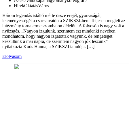
csacsiavató
csapat
hagyomány
koreográfia
Hírek
Oktatás
Város
Három legendás istálló mérte össze erejét, gyorsaságát,
leleményességét a csacsiavatón a SZIKSZI-ben. Teljesen megtelt az
intézmény tornaterme szombaton délelőtt. A folyosón is nagy volt a
nyüzsgés. „Nagyon izgulunk, szerintem ezt mindenki nevében
mondhatom, hogy nagyon izgatottak vagyunk, de rengeteget
készültünk a mai napra, de szerintem nagyon jók leszünk” –
nyilatkozta Koós Hanna, a SZIKSZI tanulója. […]
Elolvasom