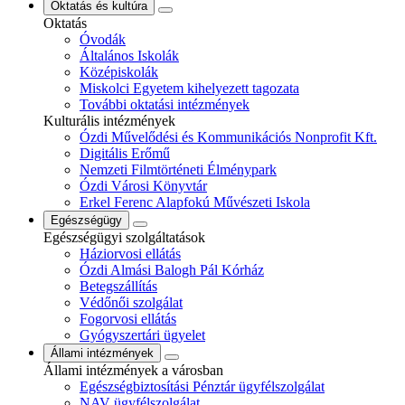
Oktatás és kultúra
Oktatás
Óvodák
Általános Iskolák
Középiskolák
Miskolci Egyetem kihelyezett tagozata
További oktatási intézmények
Kulturális intézmények
Ózdi Művelődési és Kommunikációs Nonprofit Kft.
Digitális Erőmű
Nemzeti Filmtörténeti Élménypark
Ózdi Városi Könyvtár
Erkel Ferenc Alapfokú Művészeti Iskola
Egészségügy
Egészségügyi szolgáltatások
Háziorvosi ellátás
Ózdi Almási Balogh Pál Kórház
Betegszállítás
Védőnői szolgálat
Fogorvosi ellátás
Gyógyszertári ügyelet
Állami intézmények
Állami intézmények a városban
Egészségbiztosítási Pénztár ügyfélszolgálat
NAV ügyfélszolgálat