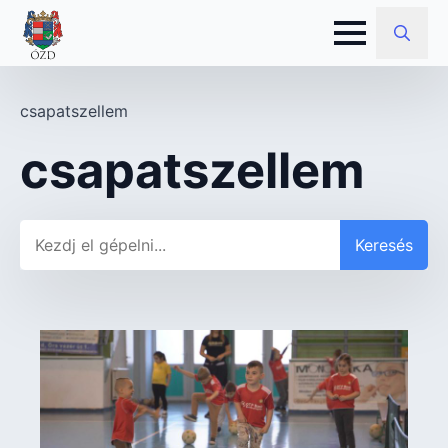
Search
for:
csapatszellem
csapatszellem
Keresés
Keresés