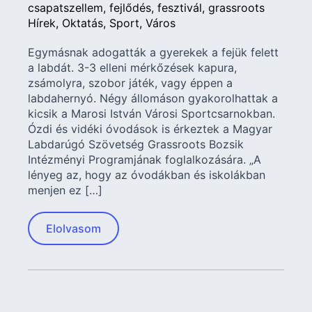
csapatszellem
fejlődés
fesztivál
grassroots
Hírek
Oktatás
Sport
Város
Egymásnak adogatták a gyerekek a fejük felett
a labdát. 3-3 elleni mérkőzések kapura,
zsámolyra, szobor játék, vagy éppen a
labdahernyó. Négy állomáson gyakorolhattak a
kicsik a Marosi István Városi Sportcsarnokban.
Ózdi és vidéki óvodások is érkeztek a Magyar
Labdarúgó Szövetség Grassroots Bozsik
Intézményi Programjának foglalkozására. „A
lényeg az, hogy az óvodákban és iskolákban
menjen ez […]
Elolvasom