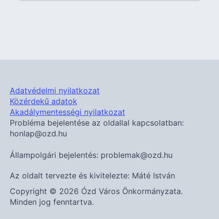
Adatvédelmi nyilatkozat
Közérdekű adatok
Akadálymentességi nyilatkozat
Probléma bejelentése az oldallal kapcsolatban:
honlap@ozd.hu
Állampolgári bejelentés: problemak@ozd.hu
Az oldalt tervezte és kivitelezte: Máté István
Copyright © 2026 Ózd Város Önkormányzata.
Minden jog fenntartva.