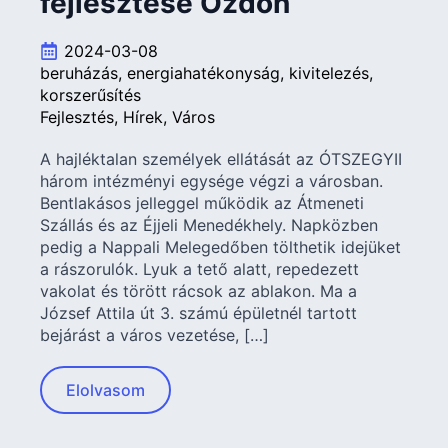
fejlesztése Ózdon
2024-03-08
beruházás
energiahatékonyság
kivitelezés
korszerűsítés
Fejlesztés
Hírek
Város
A hajléktalan személyek ellátását az ÓTSZEGYII
három intézményi egysége végzi a városban.
Bentlakásos jelleggel működik az Átmeneti
Szállás és az Éjjeli Menedékhely. Napközben
pedig a Nappali Melegedőben tölthetik idejüket
a rászorulók. Lyuk a tető alatt, repedezett
vakolat és törött rácsok az ablakon. Ma a
József Attila út 3. számú épületnél tartott
bejárást a város vezetése, […]
Elolvasom