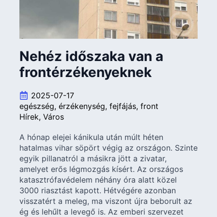
Nehéz időszaka van a
frontérzékenyeknek
2025-07-17
egészség
érzékenység
fejfájás
front
Hírek
Város
A hónap elejei kánikula után múlt héten
hatalmas vihar söpört végig az országon. Szinte
egyik pillanatról a másikra jött a zivatar,
amelyet erős légmozgás kísért. Az országos
katasztrófavédelem néhány óra alatt közel
3000 riasztást kapott. Hétvégére azonban
visszatért a meleg, ma viszont újra beborult az
ég és lehűlt a levegő is. Az emberi szervezet