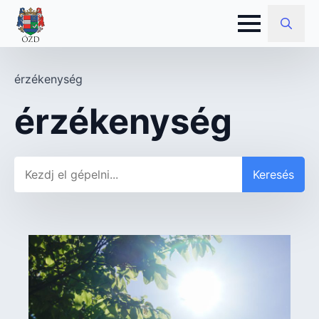
Search
for:
érzékenység
érzékenység
Keresés
Keresés