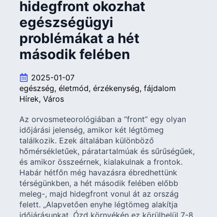
hidegfront okozhat
egészségügyi
problémákat a hét
második felében
2025-01-07
egészség
életmód
érzékenység
fájdalom
Hírek
Város
Az orvosmeteorológiában a “front” egy olyan
időjárási jelenség, amikor két légtömeg
találkozik. Ezek általában különböző
hőmérsékletűek, páratartalmúak és sűrűségűek,
és amikor összeérnek, kialakulnak a frontok.
Habár hétfőn még havazásra ébredhettünk
térségünkben, a hét második felében előbb
meleg-, majd hidegfront vonul át az ország
felett. „Alapvetően enyhe légtömeg alakítja
időjárásunkat. Ózd környékén ez körülbelül 7-8