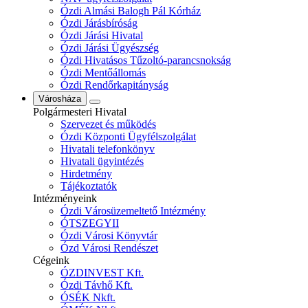
Ózdi Almási Balogh Pál Kórház
Ózdi Járásbíróság
Ózdi Járási Hivatal
Ózdi Járási Ügyészség
Ózdi Hivatásos Tűzoltó-parancsnokság
Ózdi Mentőállomás
Ózdi Rendőrkapitányság
Városháza
Polgármesteri Hivatal
Szervezet és működés
Ózdi Központi Ügyfélszolgálat
Hivatali telefonkönyv
Hivatali ügyintézés
Hirdetmény
Tájékoztatók
Intézményeink
Ózdi Városüzemeltető Intézmény
ÓTSZEGYII
Ózdi Városi Könyvtár
Ózd Városi Rendészet
Cégeink
ÓZDINVEST Kft.
Ózdi Távhő Kft.
ÓSÉK Nkft.