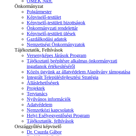
ÓMÉK Nkft.
Önkormányzat
Polgármester
Képviselő-testület
Képviselő-testületi bizottságok
Önkormányzati rendelettár
Képviselő-testületi ülések
Gazdálkodási adatok
Nemzetiségi Önkormányzatok
Tájékoztatók, Felhívások
Versenyképes Járások Program
Tájékoztató beépítésre alkalmas önkormányzati
ingatlanok értékesítéséről
Közös ügyünk az állatvédelem Alapítvány támogatása
Integrált Településfejlesztési Stratégia
Álláslehetőségek
Projektek
Tervtanács
Nyilvános információk
Adatvédelem
Nemzetközi kapcsolatok
Helyi Esélyegyenlőségi Program
Tájékoztatók, felhívások
Országgyűlési képviselő
Dr. Csuzda Gábor