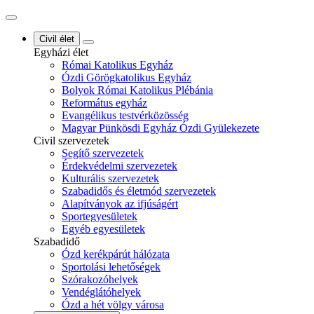
Civil élet
Egyházi élet
Római Katolikus Egyház
Ózdi Görögkatolikus Egyház
Bolyok Római Katolikus Plébánia
Református egyház
Evangélikus testvérközösség
Magyar Pünkösdi Egyház Ózdi Gyülekezete
Civil szervezetek
Segítő szervezetek
Érdekvédelmi szervezetek
Kulturális szervezetek
Szabadidős és életmód szervezetek
Alapítványok az ifjúságért
Sportegyesületek
Egyéb egyesületek
Szabadidő
Ózd kerékpárút hálózata
Sportolási lehetőségek
Szórakozóhelyek
Vendéglátóhelyek
Ózd a hét völgy városa