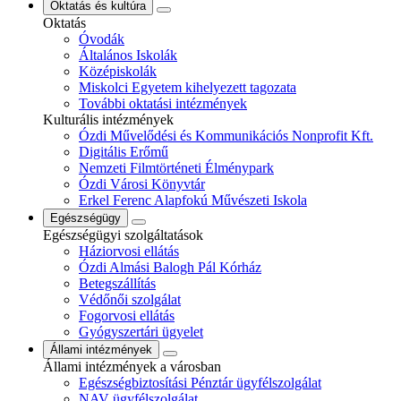
Oktatás és kultúra
Oktatás
Óvodák
Általános Iskolák
Középiskolák
Miskolci Egyetem kihelyezett tagozata
További oktatási intézmények
Kulturális intézmények
Ózdi Művelődési és Kommunikációs Nonprofit Kft.
Digitális Erőmű
Nemzeti Filmtörténeti Élménypark
Ózdi Városi Könyvtár
Erkel Ferenc Alapfokú Művészeti Iskola
Egészségügy
Egészségügyi szolgáltatások
Háziorvosi ellátás
Ózdi Almási Balogh Pál Kórház
Betegszállítás
Védőnői szolgálat
Fogorvosi ellátás
Gyógyszertári ügyelet
Állami intézmények
Állami intézmények a városban
Egészségbiztosítási Pénztár ügyfélszolgálat
NAV ügyfélszolgálat