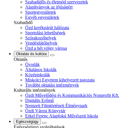
Szabadidős és életmód szervezetek
Alapítványok az ifjúságért
Sportegyesületek
Egyéb egyesületek
Szabadidő
Ózd kerékpárút hálózata
Sportolási lehetőségek
Szórakozóhelyek
Vendéglátóhelyek
Ózd a hét völgy városa
Oktatás és kultúra
Oktatás
Óvodák
Általános Iskolák
Középiskolák
Miskolci Egyetem kihelyezett tagozata
További oktatási intézmények
Kulturális intézmények
Ózdi Művelődési és Kommunikációs Nonprofit Kft.
Digitális Erőmű
Nemzeti Filmtörténeti Élménypark
Ózdi Városi Könyvtár
Erkel Ferenc Alapfokú Művészeti Iskola
Egészségügy
Egészségügyi szolgáltatások