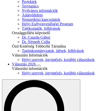
Projektek
Tervtanács
Nyilvános információk
Adatvédelem
Nemzetközi kapcsolatok
Helyi Esélyegyenlőségi Program
Tájékoztatók, felhívások
Országgyűlési képviselő
Dr. Csuzda Gábor
Dr. Németh Csilla
Ózd Kistérség Többcélú Társulása
Tagönkormányzatok, ülések, felhívások
Választási Információk
Helyi szervek, ügyintézés, korábbi választások
Választás 2026
Választási információk
Helyi szervek, ügyintézés, korábbi választások