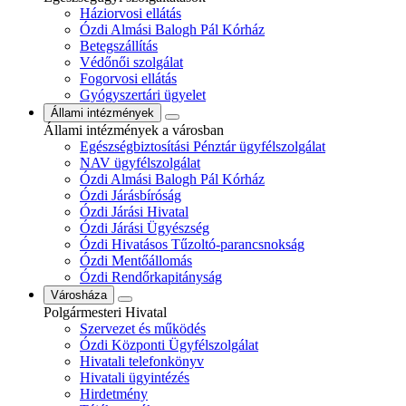
Háziorvosi ellátás
Ózdi Almási Balogh Pál Kórház
Betegszállítás
Védőnői szolgálat
Fogorvosi ellátás
Gyógyszertári ügyelet
Állami intézmények
Állami intézmények a városban
Egészségbiztosítási Pénztár ügyfélszolgálat
NAV ügyfélszolgálat
Ózdi Almási Balogh Pál Kórház
Ózdi Járásbíróság
Ózdi Járási Hivatal
Ózdi Járási Ügyészség
Ózdi Hivatásos Tűzoltó-parancsnokság
Ózdi Mentőállomás
Ózdi Rendőrkapitányság
Városháza
Polgármesteri Hivatal
Szervezet és működés
Ózdi Központi Ügyfélszolgálat
Hivatali telefonkönyv
Hivatali ügyintézés
Hirdetmény