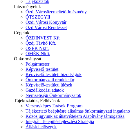
Tájékoztatók
Intézményeink
Ózdi Városüzemeltető Intézmény
ÓTSZEGYII
Ózdi Városi Könyvtár
Ózd Városi Rendészet
Cégeink
ÓZDINVEST Kft.
Ózdi Távhő Kft.
ÓSÉK Nkft.
ÓMÉK Nkft.
Önkormányzat
Polgármester
Képviselő-testület
Képviselő-testületi bizottságok
Önkormányzati rendelettár
Képviselő-testületi ülések
Gazdálkodási adatok
Nemzetiségi Önkormányzatok
Tájékoztatók, Felhívások
Versenyképes Járások Program
Tájékoztató beépítésre alkalmas önkormányzati ingatlanok
Közös ügyünk az állatvédelem Alapítvány támogatása
Integrált Településfejlesztési Stratégia
Álláslehetőségek