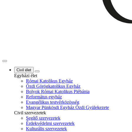
Civil élet
Egyházi élet
Római Katolikus Egyház
Ózdi Görögkatolikus Egyház
Bolyok Római Katolikus Plébánia
Református egyház
Evangélikus testvérközösség
Magyar Pünkösdi Egyház Ózdi Gyülekezete
Civil szervezetek
Segítő szervezetek
Érdekvédelmi szervezetek
Kulturális szervezetek