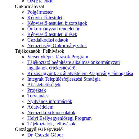
ÓMÉK Nkft.
Önkormányzat
Polgármester
Képviselő-testület
Képviselő-testületi bizottságok
Önkormányzati rendelettár
Képviselő-testületi ülések
Gazdálkodási adatok
Nemzetiségi Önkormányzatok
Tájékoztatók, Felhívások
Versenyképes Járások Program
Tájékoztató beépítésre alkalmas önkormányzati
ingatlanok értékesítéséről
Közös ügyünk az állatvédelem Alapítvány támogatása
Integrált Településfejlesztési Stratégia
Álláslehetőségek
Projektek
Tervtanács
Nyilvános információk
Adatvédelem
Nemzetközi kapcsolatok
Helyi Esélyegyenlőségi Program
Tájékoztatók, felhívások
Országgyűlési képviselő
Dr. Csuzda Gábor