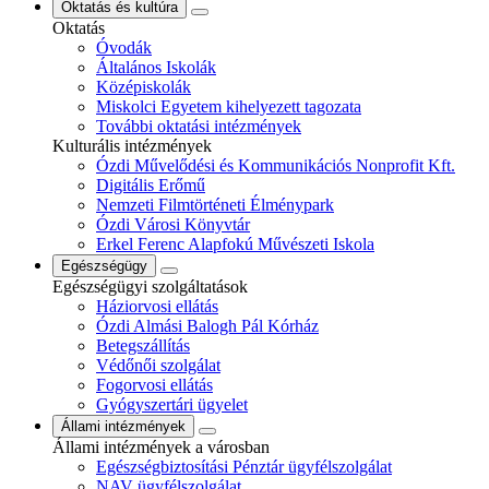
Oktatás és kultúra
Oktatás
Óvodák
Általános Iskolák
Középiskolák
Miskolci Egyetem kihelyezett tagozata
További oktatási intézmények
Kulturális intézmények
Ózdi Művelődési és Kommunikációs Nonprofit Kft.
Digitális Erőmű
Nemzeti Filmtörténeti Élménypark
Ózdi Városi Könyvtár
Erkel Ferenc Alapfokú Művészeti Iskola
Egészségügy
Egészségügyi szolgáltatások
Háziorvosi ellátás
Ózdi Almási Balogh Pál Kórház
Betegszállítás
Védőnői szolgálat
Fogorvosi ellátás
Gyógyszertári ügyelet
Állami intézmények
Állami intézmények a városban
Egészségbiztosítási Pénztár ügyfélszolgálat
NAV ügyfélszolgálat