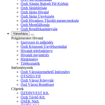
Ózdi Almási Balogh Pál Kórház
Ózdi Járásbíróság
Ózdi Járási Hivatal
Ózdi Járási Ügyészség
Ózdi Hivatásos Tűzoltó-parancsnokság
Ózdi Mentőállomás
Ózdi Rendőrkapitányság
Városháza
Polgármesteri Hivatal
Szervezet és működés
Ózdi Központi Ügyfélszolgálat
Hivatali telefonkönyv
Hivatali ügyintézés
Hirdetmény
Tájékoztatók
Intézményeink
Ózdi Városüzemeltető Intézmény
ÓTSZEGYII
Ózdi Városi Könyvtár
Ózd Városi Rendészet
Cégeink
ÓZDINVEST Kft.
Ózdi Távhő Kft.
ÓSÉK Nkft.