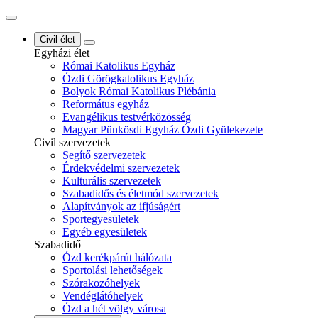
Civil élet
Egyházi élet
Római Katolikus Egyház
Ózdi Görögkatolikus Egyház
Bolyok Római Katolikus Plébánia
Református egyház
Evangélikus testvérközösség
Magyar Pünkösdi Egyház Ózdi Gyülekezete
Civil szervezetek
Segítő szervezetek
Érdekvédelmi szervezetek
Kulturális szervezetek
Szabadidős és életmód szervezetek
Alapítványok az ifjúságért
Sportegyesületek
Egyéb egyesületek
Szabadidő
Ózd kerékpárút hálózata
Sportolási lehetőségek
Szórakozóhelyek
Vendéglátóhelyek
Ózd a hét völgy városa