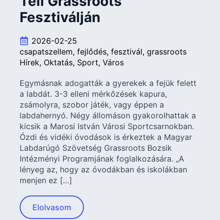
Téli Grassroots
Fesztiválján
2026-02-25
csapatszellem
fejlődés
fesztivál
grassroots
Hírek
Oktatás
Sport
Város
Egymásnak adogatták a gyerekek a fejük felett
a labdát. 3-3 elleni mérkőzések kapura,
zsámolyra, szobor játék, vagy éppen a
labdahernyó. Négy állomáson gyakorolhattak a
kicsik a Marosi István Városi Sportcsarnokban.
Ózdi és vidéki óvodások is érkeztek a Magyar
Labdarúgó Szövetség Grassroots Bozsik
Intézményi Programjának foglalkozására. „A
lényeg az, hogy az óvodákban és iskolákban
menjen ez […]
Elolvasom