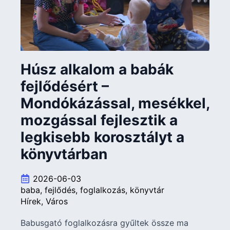
Húsz alkalom a babák
fejlődésért –
Mondókázással, mesékkel,
mozgással fejlesztik a
legkisebb korosztályt a
könyvtárban
2026-06-03
baba
fejlődés
foglalkozás
könyvtár
Hírek
Város
Babusgató foglalkozásra gyűltek össze ma