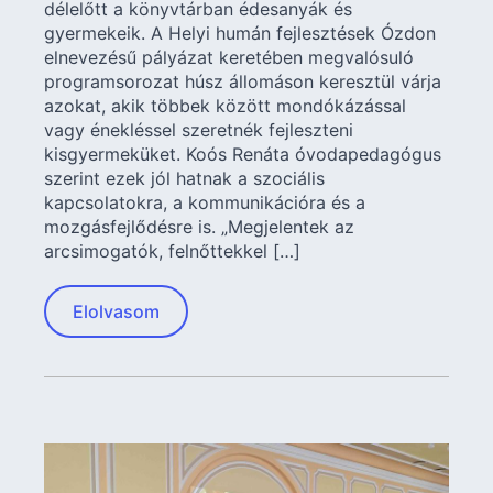
délelőtt a könyvtárban édesanyák és
gyermekeik. A Helyi humán fejlesztések Ózdon
elnevezésű pályázat keretében megvalósuló
programsorozat húsz állomáson keresztül várja
azokat, akik többek között mondókázással
vagy énekléssel szeretnék fejleszteni
kisgyermeküket. Koós Renáta óvodapedagógus
szerint ezek jól hatnak a szociális
kapcsolatokra, a kommunikációra és a
mozgásfejlődésre is. „Megjelentek az
arcsimogatók, felnőttekkel […]
Elolvasom