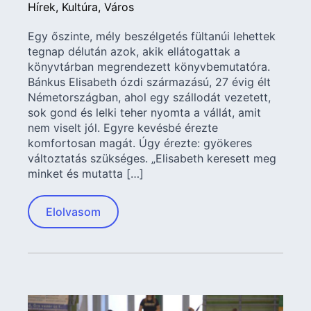
Hírek
Kultúra
Város
Egy őszinte, mély beszélgetés fültanúi lehettek
tegnap délután azok, akik ellátogattak a
könyvtárban megrendezett könyvbemutatóra.
Bánkus Elisabeth ózdi származású, 27 évig élt
Németországban, ahol egy szállodát vezetett,
sok gond és lelki teher nyomta a vállát, amit
nem viselt jól. Egyre kevésbé érezte
komfortosan magát. Úgy érezte: gyökeres
változtatás szükséges. „Elisabeth keresett meg
minket és mutatta […]
Elolvasom