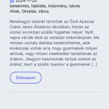
2024-11-20
betekintés
fejlődés
intézmény
iskola
Hírek
Oktatás
Város
Rendhagyó tanórát tartottak az Ózdi Apáczai
Csere János Általános Iskolában, hiszen az
utolsó sorokban szülők foglaltak helyet. Nyílt
napra várták őket az oktatási intézményben. Ma
minden osztály életébe betekinthettek, akik
kíváncsiak voltak arra, hogy gyermekeik milyen
aktívak, vagy milyen viselkedést tanúsítanak az
órákon. „Nagyon hasznosnak tartjuk ezeket az
órákat, mert a szülők ilyenkor a gyermekek […]
Elolvasom