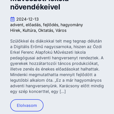
növendékeivel
2024-12-13
advent
előadás
fejlődés
hagyomány
Hírek
Kultúra
Oktatás
Város
Szülőkkel és diákokkal telt meg tegnap délután
a Digitális Erőmű nagycsarnoka, hiszen az Ózdi
Erkel Ferenc Alapfokú Művészeti Iskola
pedagógusai adventi hangversenyt rendeztek. A
gyerekek hozzátartozói táncos produkciókat,
illetve zenés és énekes előadásokat halhattak.
Mindenki megmutathatta mennyit fejlődött a
legutóbbi alkalom óta. „Ez a már hagyományos
adventi hangversenyünk. Karácsony előtt mindig
egy szép koncerttel, egy […]
Elolvasom