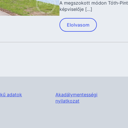
A megszokott módon Tóth-Pintér
képviselője […]
Elolvasom
kű adatok
Akadálymentességi
nyilatkozat