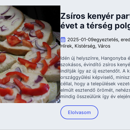
Zsíros kenyér part
évet a térség po
2025-01-09
egyeztetés
ere
Hírek
Kistérség
Város
Idén új helyszínre, Hangonyba 
szokásos, évindító zsíros kenyé
indítják így az új esztendőt. 
országgyűlési képviselő, miniszt
céllal, hogy a települések veze
elmúlt esztendő örömét, nehézs
mindig összeülünk így év elején
Elolvasom