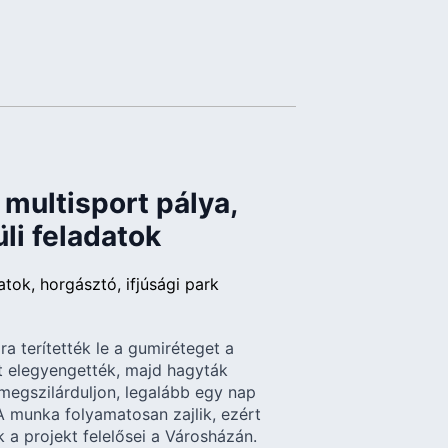
multisport pálya,
üli feladatok
atok
horgásztó
ifjúsági park
ra terítették le a gumiréteget a
 elegyengették, majd hagyták
megszilárduljon, legalább egy nap
 A munka folyamatosan zajlik, ezért
 a projekt felelősei a Városházán.