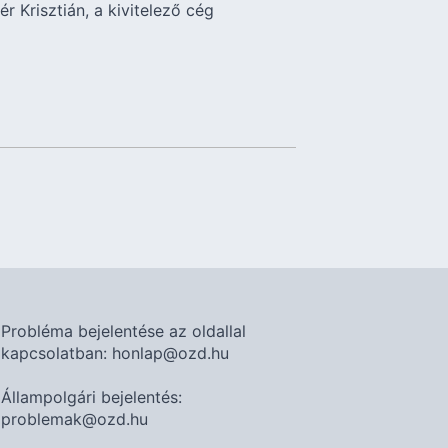
 Krisztián, a kivitelező cég
Probléma bejelentése az oldallal
kapcsolatban: honlap@ozd.hu
Állampolgári bejelentés:
problemak@ozd.hu