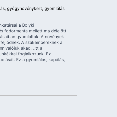
rás
gyógynövénykert
gyomlálás
katársai a Bolyki
s fodormenta mellett ma délelőtt
yásaiban gyomláltak. A növények
 fejlődnek. A szakembereknek a
nivalójuk akad. „Itt a
nkákkal foglalkozunk. Ez
olását. Ez a gyomlálás, kapálás,