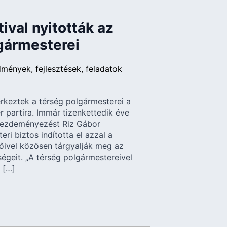
ival nyitották az
lgármesterei
dmények
fejlesztések
feladatok
érkeztek a térség polgármesterei a
r partira. Immár tizenkettedik éve
A kezdeményezést Riz Gábor
eri biztos indította el azzal a
tőivel közösen tárgyalják meg az
égeit. „A térség polgármestereivel
 […]