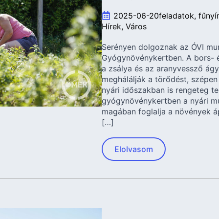
2025-06-20
feladatok
fűnyí
Hírek
Város
Serényen dolgoznak az ÓVI mun
Gyógynövénykertben. A bors- é
a zsálya és az aranyvessző ág
meghálálják a törődést, szépen
nyári időszakban is rengeteg ten
gyógynövénykertben a nyári mu
magában foglalja a növények áp
[…]
Elolvasom