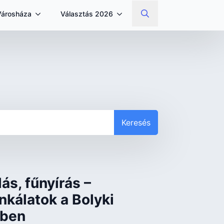
Városháza
Választás 2026
Search
for:
Keresés
ás, fűnyírás –
nkálatok a Bolyki
tben