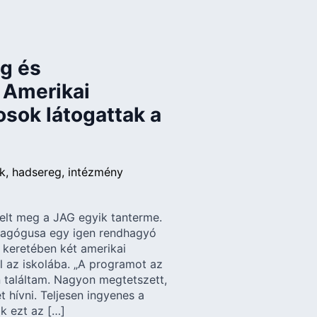
ág és
 Amerikai
sok látogattak a
k
hadsereg
intézmény
elt meg a JAG egyik tanterme.
dagógusa egy igen rendhagyó
 keretében két amerikai
l az iskolába. „A programot az
 találtam. Nagyon megtetszett,
 hívni. Teljesen ingyenes a
ák ezt az […]