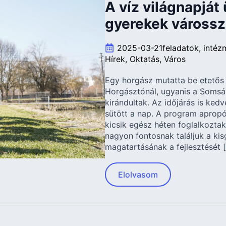
A víz világnapját
gyerekek várossz
2025-03-21
feladatok
intéz
Hírek
Oktatás
Város
Egy horgász mutatta be etetős 
Horgásztónál, ugyanis a Somsá
kirándultak. Az időjárás is kedv
sütött a nap. A program apropój
kicsik egész héten foglalkozt
nagyon fontosnak találjuk a k
magatartásának a fejlesztését 
Elolvasom