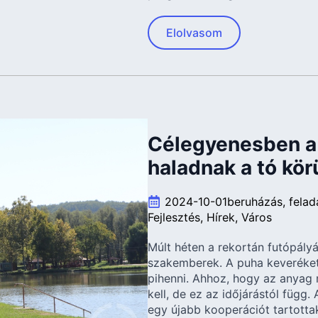
Elolvasom
Célegyenesben a 
haladnak a tó kör
2024-10-01
beruházás
felad
Fejlesztés
Hírek
Város
Múlt héten a rekortán futópályá
szakemberek. A puha keveréket
pihenni. Ahhoz, hogy az anyag 
kell, de ez az időjárástól függ.
egy újabb kooperációt tartottak