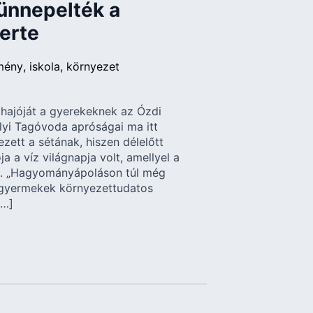
 ünnepelték a
erte
mény
iskola
környezet
hajóját a gyerekeknek az Ózdi
lyi Tagóvoda apróságai ma itt
ezett a sétának, hiszen délelőtt
a a víz világnapja volt, amellyel a
ak. „Hagyományápoláson túl még
isgyermekek környezettudatos
[…]