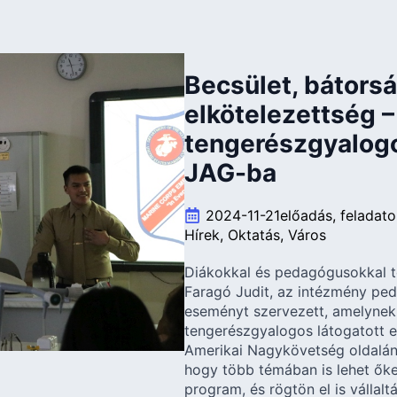
Becsület, bátors
elkötelezettség –
tengerészgyalogo
JAG-ba
2024-11-21
előadás
feladato
Hírek
Oktatás
Város
Diákokkal és pedagógusokkal t
Faragó Judit, az intézmény pe
eseményt szervezett, amelynek
tengerészgyalogos látogatott e
Amerikai Nagykövetség oldalán
hogy több témában is lehet őket
program, és rögtön el is vállalt