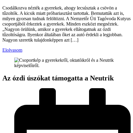
Csodálkozva nézték a gyerekek, ahogy lecsúsztak a csövön a
tűzoltók. A kicsik miatt próbariasztást tartottak. Bemutatták azt is,
milyen gyorsan tudnak felöltözni. A Nemzetőr Úti Tagóvoda Kutyus
csoportjából érkeztek a gyerekek. Minden eszközt megnéztek.
„Nagyon örülünk, amikor a gyerekek ellátogatnak az ózdi
tűzoltóságra. Ilyenkor általában őket az autó érdekli a legjobban.
Nagyon szeretik tulajdonképpen azt […]
Elolvasom
Az ózdi úszókat támogatta a Neutrik