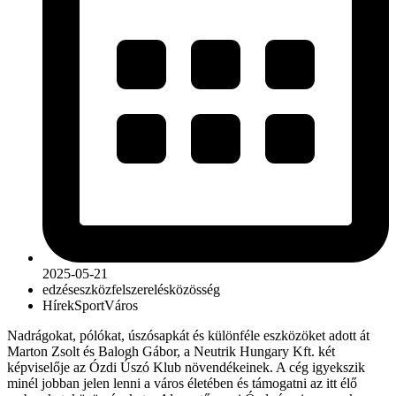
2025-05-21
edzés
eszköz
felszerelés
közösség
Hírek
Sport
Város
Nadrágokat, pólókat, úszósapkát és különféle eszközöket adott át
Marton Zsolt és Balogh Gábor, a Neutrik Hungary Kft. két
képviselője az Ózdi Úszó Klub növendékeinek. A cég igyekszik
minél jobban jelen lenni a város életében és támogatni az itt élő