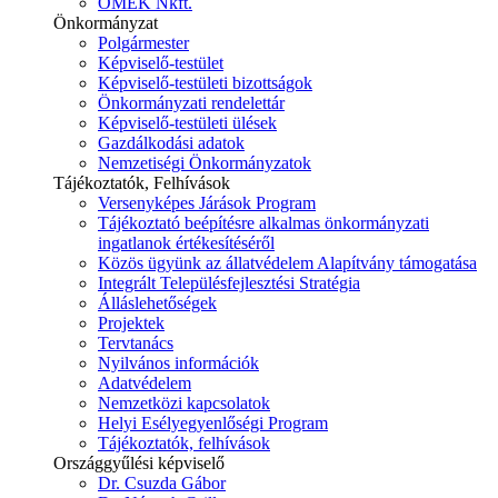
ÓMÉK Nkft.
Önkormányzat
Polgármester
Képviselő-testület
Képviselő-testületi bizottságok
Önkormányzati rendelettár
Képviselő-testületi ülések
Gazdálkodási adatok
Nemzetiségi Önkormányzatok
Tájékoztatók, Felhívások
Versenyképes Járások Program
Tájékoztató beépítésre alkalmas önkormányzati
ingatlanok értékesítéséről
Közös ügyünk az állatvédelem Alapítvány támogatása
Integrált Településfejlesztési Stratégia
Álláslehetőségek
Projektek
Tervtanács
Nyilvános információk
Adatvédelem
Nemzetközi kapcsolatok
Helyi Esélyegyenlőségi Program
Tájékoztatók, felhívások
Országgyűlési képviselő
Dr. Csuzda Gábor