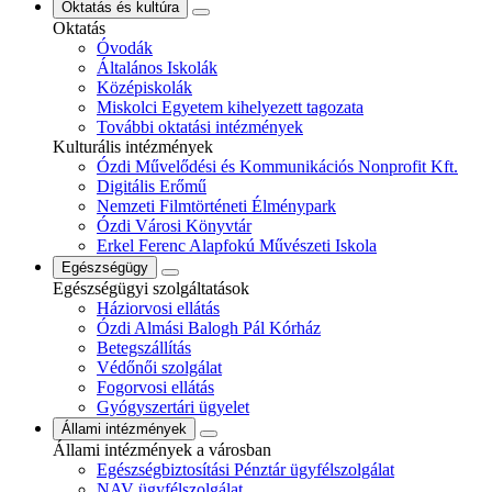
Oktatás és kultúra
Oktatás
Óvodák
Általános Iskolák
Középiskolák
Miskolci Egyetem kihelyezett tagozata
További oktatási intézmények
Kulturális intézmények
Ózdi Művelődési és Kommunikációs Nonprofit Kft.
Digitális Erőmű
Nemzeti Filmtörténeti Élménypark
Ózdi Városi Könyvtár
Erkel Ferenc Alapfokú Művészeti Iskola
Egészségügy
Egészségügyi szolgáltatások
Háziorvosi ellátás
Ózdi Almási Balogh Pál Kórház
Betegszállítás
Védőnői szolgálat
Fogorvosi ellátás
Gyógyszertári ügyelet
Állami intézmények
Állami intézmények a városban
Egészségbiztosítási Pénztár ügyfélszolgálat
NAV ügyfélszolgálat