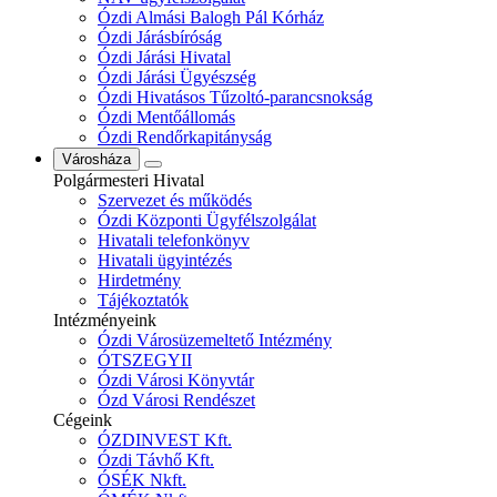
Ózdi Almási Balogh Pál Kórház
Ózdi Járásbíróság
Ózdi Járási Hivatal
Ózdi Járási Ügyészség
Ózdi Hivatásos Tűzoltó-parancsnokság
Ózdi Mentőállomás
Ózdi Rendőrkapitányság
Városháza
Polgármesteri Hivatal
Szervezet és működés
Ózdi Központi Ügyfélszolgálat
Hivatali telefonkönyv
Hivatali ügyintézés
Hirdetmény
Tájékoztatók
Intézményeink
Ózdi Városüzemeltető Intézmény
ÓTSZEGYII
Ózdi Városi Könyvtár
Ózd Városi Rendészet
Cégeink
ÓZDINVEST Kft.
Ózdi Távhő Kft.
ÓSÉK Nkft.