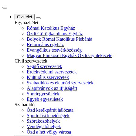
Civil élet
Egyházi élet
Római Katolikus Egyház
Ózdi Görögkatolikus Egyház
Bolyok Római Katolikus Plébánia
Református egyház
Evangélikus testvérközösség
Magyar Pünkösdi Egyház Ózdi Gyülekezete
Civil szervezetek
Segítő szervezetek
Érdekvédelmi szervezetek
Kulturális szervezetek
Szabadidős és életmód szervezetek
Alapítványok az ifjúságért
Sportegyesületek
Egyéb egyesületek
Szabadidő
Ózd kerékpárút hálózata
Sportolási lehetőségek
Szórakozóhelyek
Vendéglátóhelyek
Ózd a hét völgy városa