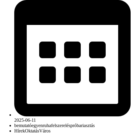
2025-06-11
bemutató
egyenruha
felszerelés
próbariasztás
Hírek
Oktatás
Város