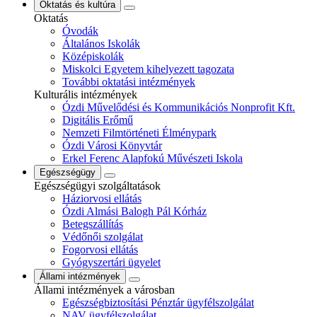
Oktatás és kultúra
Oktatás
Óvodák
Általános Iskolák
Középiskolák
Miskolci Egyetem kihelyezett tagozata
További oktatási intézmények
Kulturális intézmények
Ózdi Művelődési és Kommunikációs Nonprofit Kft.
Digitális Erőmű
Nemzeti Filmtörténeti Élménypark
Ózdi Városi Könyvtár
Erkel Ferenc Alapfokú Művészeti Iskola
Egészségügy
Egészségügyi szolgáltatások
Háziorvosi ellátás
Ózdi Almási Balogh Pál Kórház
Betegszállítás
Védőnői szolgálat
Fogorvosi ellátás
Gyógyszertári ügyelet
Állami intézmények
Állami intézmények a városban
Egészségbiztosítási Pénztár ügyfélszolgálat
NAV ügyfélszolgálat