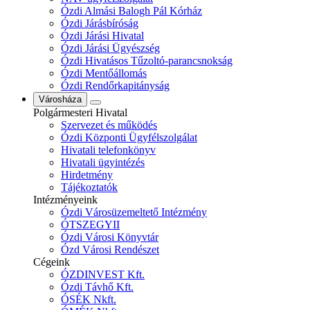
Ózdi Almási Balogh Pál Kórház
Ózdi Járásbíróság
Ózdi Járási Hivatal
Ózdi Járási Ügyészség
Ózdi Hivatásos Tűzoltó-parancsnokság
Ózdi Mentőállomás
Ózdi Rendőrkapitányság
Városháza
Polgármesteri Hivatal
Szervezet és működés
Ózdi Központi Ügyfélszolgálat
Hivatali telefonkönyv
Hivatali ügyintézés
Hirdetmény
Tájékoztatók
Intézményeink
Ózdi Városüzemeltető Intézmény
ÓTSZEGYII
Ózdi Városi Könyvtár
Ózd Városi Rendészet
Cégeink
ÓZDINVEST Kft.
Ózdi Távhő Kft.
ÓSÉK Nkft.