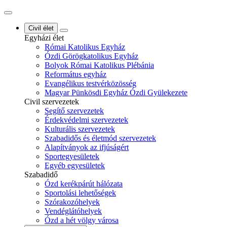
Civil élet
Egyházi élet
Római Katolikus Egyház
Ózdi Görögkatolikus Egyház
Bolyok Római Katolikus Plébánia
Református egyház
Evangélikus testvérközösség
Magyar Pünkösdi Egyház Ózdi Gyülekezete
Civil szervezetek
Segítő szervezetek
Érdekvédelmi szervezetek
Kulturális szervezetek
Szabadidős és életmód szervezetek
Alapítványok az ifjúságért
Sportegyesületek
Egyéb egyesületek
Szabadidő
Ózd kerékpárút hálózata
Sportolási lehetőségek
Szórakozóhelyek
Vendéglátóhelyek
Ózd a hét völgy városa