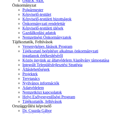
ÓMÉK Nkft.
Önkormányzat
Polgármester
Képviselő-testület
Képviselő-testületi bizottságok
Önkormányzati rendelettár
Képviselő-testületi ülések
Gazdálkodási adatok
Nemzetiségi Önkormányzatok
Tájékoztatók, Felhívások
Versenyképes Járások Program
Tájékoztató beépítésre alkalmas önkormányzati
ingatlanok értékesítéséről
Közös ügyünk az állatvédelem Alapítvány támogatása
Integrált Településfejlesztési Stratégia
Álláslehetőségek
Projektek
Tervtanács
Nyilvános információk
Adatvédelem
Nemzetközi kapcsolatok
Helyi Esélyegyenlőségi Program
Tájékoztatók, felhívások
Országgyűlési képviselő
Dr. Csuzda Gábor