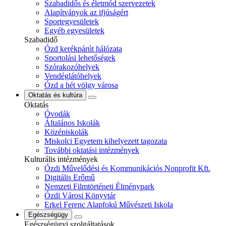
Szabadidős és életmód szervezetek
Alapítványok az ifjúságért
Sportegyesületek
Egyéb egyesületek
Szabadidő
Ózd kerékpárút hálózata
Sportolási lehetőségek
Szórakozóhelyek
Vendéglátóhelyek
Ózd a hét völgy városa
Oktatás és kultúra
Oktatás
Óvodák
Általános Iskolák
Középiskolák
Miskolci Egyetem kihelyezett tagozata
További oktatási intézmények
Kulturális intézmények
Ózdi Művelődési és Kommunikációs Nonprofit Kft.
Digitális Erőmű
Nemzeti Filmtörténeti Élménypark
Ózdi Városi Könyvtár
Erkel Ferenc Alapfokú Művészeti Iskola
Egészségügy
Egészségügyi szolgáltatások