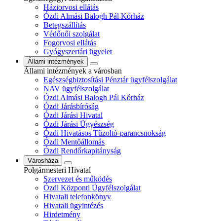
Háziorvosi ellátás
Ózdi Almási Balogh Pál Kórház
Betegszállítás
Védőnői szolgálat
Fogorvosi ellátás
Gyógyszertári ügyelet
Állami intézmények
Állami intézmények a városban
Egészségbiztosítási Pénztár ügyfélszolgálat
NAV ügyfélszolgálat
Ózdi Almási Balogh Pál Kórház
Ózdi Járásbíróság
Ózdi Járási Hivatal
Ózdi Járási Ügyészség
Ózdi Hivatásos Tűzoltó-parancsnokság
Ózdi Mentőállomás
Ózdi Rendőrkapitányság
Városháza
Polgármesteri Hivatal
Szervezet és működés
Ózdi Központi Ügyfélszolgálat
Hivatali telefonkönyv
Hivatali ügyintézés
Hirdetmény