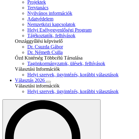
Projektek
Tervtanács
Nyilvános információk
Adatvédelem
Nemzetközi kapcsolatok
Helyi Esélyegyenlőségi Program
Tájékoztatók, felhívások
Országgyűlési képviselő
Dr. Csuzda Gábor
Dr. Németh Csilla
Ózd Kistérség Többcélú Társulása
Tagönkormányzatok, ülések, felhívások
Választási Információk
Helyi szervek, ügyintézés, korábbi választások
Választás 2026
Választási információk
Helyi szervek, ügyintézés, korábbi választások