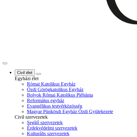
Civil élet
Egyházi élet
Római Katolikus Egyház
Ózdi Görögkatolikus Egyház
Bolyok Római Katolikus Plébánia
Református egyház
Evangélikus testvérközösség
Magyar Pünkösdi Egyház Ózdi Gyülekezete
Civil szervezetek
Segítő szervezetek
Érdekvédelmi szervezetek
Kulturális szervezetek