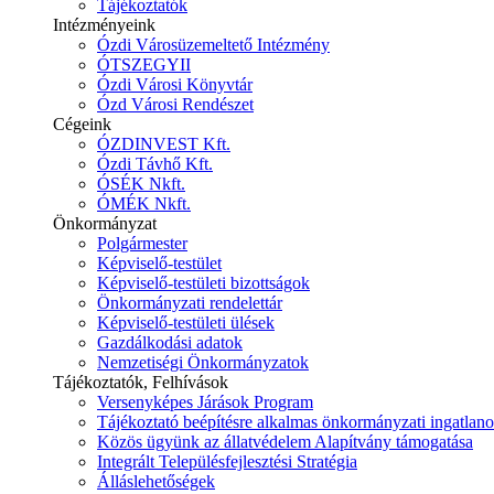
Tájékoztatók
Intézményeink
Ózdi Városüzemeltető Intézmény
ÓTSZEGYII
Ózdi Városi Könyvtár
Ózd Városi Rendészet
Cégeink
ÓZDINVEST Kft.
Ózdi Távhő Kft.
ÓSÉK Nkft.
ÓMÉK Nkft.
Önkormányzat
Polgármester
Képviselő-testület
Képviselő-testületi bizottságok
Önkormányzati rendelettár
Képviselő-testületi ülések
Gazdálkodási adatok
Nemzetiségi Önkormányzatok
Tájékoztatók, Felhívások
Versenyképes Járások Program
Tájékoztató beépítésre alkalmas önkormányzati ingatlanok
Közös ügyünk az állatvédelem Alapítvány támogatása
Integrált Településfejlesztési Stratégia
Álláslehetőségek