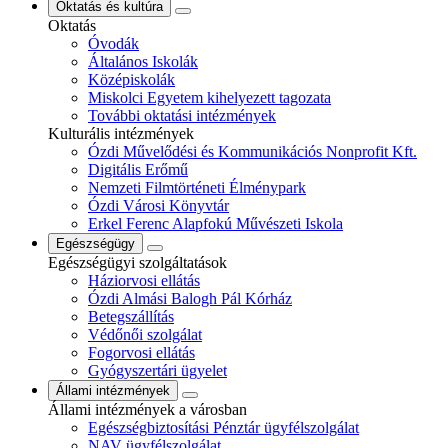
Oktatás és kultúra
Oktatás
Óvodák
Általános Iskolák
Középiskolák
Miskolci Egyetem kihelyezett tagozata
További oktatási intézmények
Kulturális intézmények
Ózdi Művelődési és Kommunikációs Nonprofit Kft.
Digitális Erőmű
Nemzeti Filmtörténeti Élménypark
Ózdi Városi Könyvtár
Erkel Ferenc Alapfokú Művészeti Iskola
Egészségügy
Egészségügyi szolgáltatások
Háziorvosi ellátás
Ózdi Almási Balogh Pál Kórház
Betegszállítás
Védőnői szolgálat
Fogorvosi ellátás
Gyógyszertári ügyelet
Állami intézmények
Állami intézmények a városban
Egészségbiztosítási Pénztár ügyfélszolgálat
NAV ügyfélszolgálat