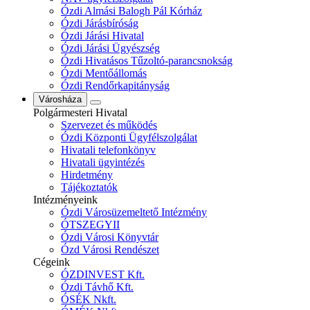
Ózdi Almási Balogh Pál Kórház
Ózdi Járásbíróság
Ózdi Járási Hivatal
Ózdi Járási Ügyészség
Ózdi Hivatásos Tűzoltó-parancsnokság
Ózdi Mentőállomás
Ózdi Rendőrkapitányság
Városháza
Polgármesteri Hivatal
Szervezet és működés
Ózdi Központi Ügyfélszolgálat
Hivatali telefonkönyv
Hivatali ügyintézés
Hirdetmény
Tájékoztatók
Intézményeink
Ózdi Városüzemeltető Intézmény
ÓTSZEGYII
Ózdi Városi Könyvtár
Ózd Városi Rendészet
Cégeink
ÓZDINVEST Kft.
Ózdi Távhő Kft.
ÓSÉK Nkft.