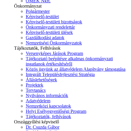
ÓMÉK Nkft.
Önkormányzat
Polgármester
Képviselő-testület
Képviselő-testületi bizottságok
Önkormányzati rendelettár
Képviselő-testületi ülések
Gazdálkodási adatok
Nemzetiségi Önkormányzatok
Tájékoztatók, Felhívások
Versenyképes Járások Program
Tájékoztató beépítésre alkalmas önkormányzati
ingatlanok értékesítéséről
Közös ügyünk az állatvédelem Alapítvány támogatása
Integrált Településfejlesztési Stratégia
Álláslehetőségek
Projektek
Tervtanács
Nyilvános információk
Adatvédelem
Nemzetközi kapcsolatok
Helyi Esélyegyenlőségi Program
Tájékoztatók, felhívások
Országgyűlési képviselő
Dr. Csuzda Gábor