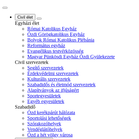
Civil élet
Egyházi élet
Római Katolikus Egyház
Ózdi Görögkatolikus Egyház
Bolyok Római Katolikus Plébánia
Református egyház
Evangélikus testvérközösség
Magyar Pünkösdi Egyház Ózdi Gyülekezete
Civil szervezetek
Segítő szervezetek
Érdekvédelmi szervezetek
Kulturális szervezetek
Szabadidős és életmód szervezetek
Alapítványok az ifjúságért
Sportegyesületek
Egyéb egyesületek
Szabadidő
Ózd kerékpárút hálózata
Sportolási lehetőségek
Szórakozóhelyek
Vendéglátóhelyek
Ózd a hét völgy városa