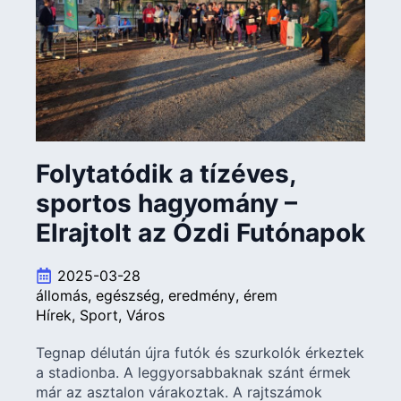
Folytatódik a tízéves,
sportos hagyomány –
Elrajtolt az Ózdi Futónapok
2025-03-28
állomás
egészség
eredmény
érem
Hírek
Sport
Város
Tegnap délután újra futók és szurkolók érkeztek
a stadionba. A leggyorsabbaknak szánt érmek
már az asztalon várakoztak. A rajtszámok