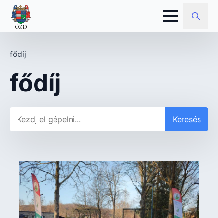
Search
for:
fődíj
fődíj
Keresés
Keresés