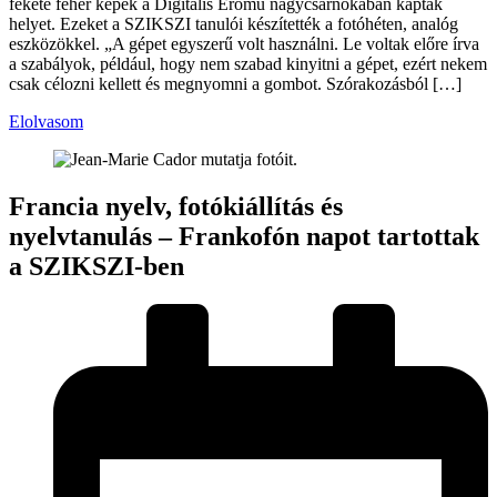
fekete fehér képek a Digitális Erőmű nagycsarnokában kaptak
helyet. Ezeket a SZIKSZI tanulói készítették a fotóhéten, analóg
eszközökkel. „A gépet egyszerű volt használni. Le voltak előre írva
a szabályok, például, hogy nem szabad kinyitni a gépet, ezért nekem
csak célozni kellett és megnyomni a gombot. Szórakozásból […]
Elolvasom
Francia nyelv, fotókiállítás és
nyelvtanulás – Frankofón napot tartottak
a SZIKSZI-ben