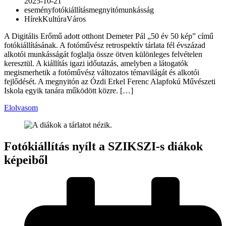
2025-10-21
esemény
fotókiállítás
megnyitó
munkásság
Hírek
Kultúra
Város
A Digitális Erőmű adott otthont Demeter Pál „50 év 50 kép” című
fotókiállításának. A fotóművész retrospektív tárlata fél évszázad
alkotói munkásságát foglalja össze ötven különleges felvételen
keresztül. A kiállítás igazi időutazás, amelyben a látogatók
megismerhetik a fotóművész változatos témavilágát és alkotói
fejlődését. A megnyitón az Ózdi Erkel Ferenc Alapfokú Művészeti
Iskola egyik tanára működött közre. […]
Elolvasom
Fotókiállítás nyílt a SZIKSZI-s diákok
képeiből