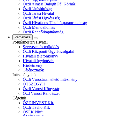
Ózdi Almási Balogh Pál Kórház
Ózdi Járásbíróság
Ózdi Járási Hivatal
Ózdi Járási Ügyészség
Ózdi Hivatásos Tűzoltó-parancsnokság
Ózdi Mentőállomás
Ózdi Rendőrkapitányság
Városháza
Polgármesteri Hivatal
Szervezet és működés
Ózdi Központi Ügyfélszolgálat
Hivatali telefonkönyv
Hivatali ügyintézés
Hirdetmény
Tájékoztatók
Intézményeink
Ózdi Városüzemeltető Intézmény
ÓTSZEGYII
Ózdi Városi Könyvtár
Ózd Városi Rendészet
Cégeink
ÓZDINVEST Kft.
Ózdi Távhő Kft.
ÓSÉK Nkft.