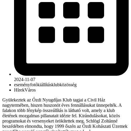
2024-11-07
esemény
fotókiállítás
klub
közösség
Hírek
Város
Gyülekeztek az Ózdi Nyugdíjas Klub tagjai a Civil Ház
nagytermében, hiszen huszonöt éves fennállásukat ünnepelték. A
falakon több fénykép összeállítás is látható volt, amely a klub
életének mozgalmas pillanatait idézte fel. Kirándulásokat, közös
programokat és versenyeket örökítettek meg. Schlögl Zoltánné
beszédében elmondta, hogy 1999 őszén az Ózdi Kohászati Üzemek