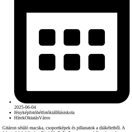
2025-06-04
fénykép
fotóhét
fotókiállítás
iskola
Hírek
Oktatás
Város
Gitáron sétáló macska, csoportképek és pillanatok a diákéletből. A