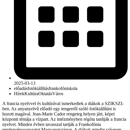
2025-03-13
előadás
fotókiállítás
frankofón
iskola
Hírek
Kultúra
Oktatás
Város
A francia nyelvvel és kultúrával ismerkedtek a diákok a SZIKSZI-
ben. Az anyanyelvű előadó egy tengerről szóló fotókiállítást is
hozott magával. Jean-Marie Cador rengeteg helyen járt, képei
központi témája a vízpart. Az intézményben régóta tanítják a francia
nyelvet. Minden évben tavasszal tartják a Frankofónia
rendezvénysorozatot Magyarországon. A diákok mindig szívesen