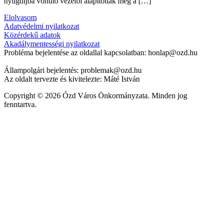
nyugdíjba vonuló vezetői alapították meg a […]
Elolvasom
Adatvédelmi nyilatkozat
Közérdekű adatok
Akadálymentességi nyilatkozat
Probléma bejelentése az oldallal kapcsolatban: honlap@ozd.hu
Állampolgári bejelentés: problemak@ozd.hu
Az oldalt tervezte és kivitelezte: Máté István
Copyright © 2026 Ózd Város Önkormányzata. Minden jog
fenntartva.