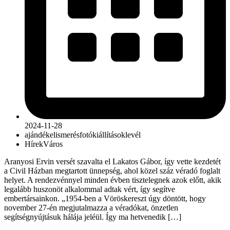
2024-11-28
ajándék
elismerés
fotókiállítás
oklevél
Hírek
Város
Aranyosi Ervin versét szavalta el Lakatos Gábor, így vette kezdetét
a Civil Házban megtartott ünnepség, ahol közel száz véradó foglalt
helyet. A rendezvénnyel minden évben tisztelegnek azok előtt, akik
legalább huszonöt alkalommal adtak vért, így segítve
embertársainkon. „1954-ben a Vöröskereszt úgy döntött, hogy
november 27-én megjutalmazza a véradókat, önzetlen
segítségnyújtásuk hálája jeléül. Így ma hetvenedik […]