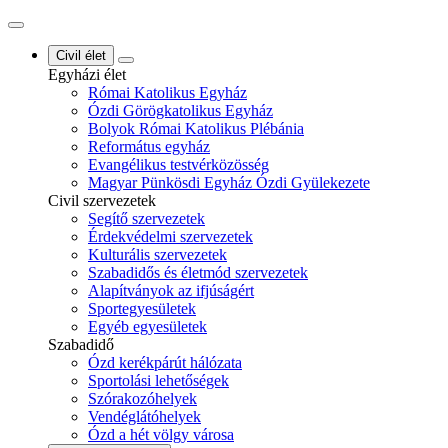
Civil élet
Egyházi élet
Római Katolikus Egyház
Ózdi Görögkatolikus Egyház
Bolyok Római Katolikus Plébánia
Református egyház
Evangélikus testvérközösség
Magyar Pünkösdi Egyház Ózdi Gyülekezete
Civil szervezetek
Segítő szervezetek
Érdekvédelmi szervezetek
Kulturális szervezetek
Szabadidős és életmód szervezetek
Alapítványok az ifjúságért
Sportegyesületek
Egyéb egyesületek
Szabadidő
Ózd kerékpárút hálózata
Sportolási lehetőségek
Szórakozóhelyek
Vendéglátóhelyek
Ózd a hét völgy városa