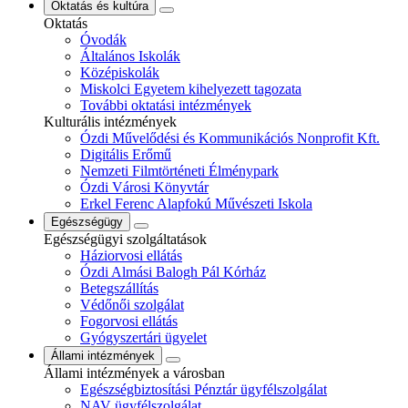
Oktatás és kultúra
Oktatás
Óvodák
Általános Iskolák
Középiskolák
Miskolci Egyetem kihelyezett tagozata
További oktatási intézmények
Kulturális intézmények
Ózdi Művelődési és Kommunikációs Nonprofit Kft.
Digitális Erőmű
Nemzeti Filmtörténeti Élménypark
Ózdi Városi Könyvtár
Erkel Ferenc Alapfokú Művészeti Iskola
Egészségügy
Egészségügyi szolgáltatások
Háziorvosi ellátás
Ózdi Almási Balogh Pál Kórház
Betegszállítás
Védőnői szolgálat
Fogorvosi ellátás
Gyógyszertári ügyelet
Állami intézmények
Állami intézmények a városban
Egészségbiztosítási Pénztár ügyfélszolgálat
NAV ügyfélszolgálat