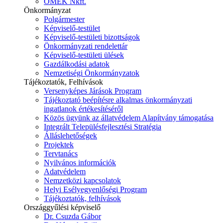
ÓMÉK Nkft.
Önkormányzat
Polgármester
Képviselő-testület
Képviselő-testületi bizottságok
Önkormányzati rendelettár
Képviselő-testületi ülések
Gazdálkodási adatok
Nemzetiségi Önkormányzatok
Tájékoztatók, Felhívások
Versenyképes Járások Program
Tájékoztató beépítésre alkalmas önkormányzati
ingatlanok értékesítéséről
Közös ügyünk az állatvédelem Alapítvány támogatása
Integrált Településfejlesztési Stratégia
Álláslehetőségek
Projektek
Tervtanács
Nyilvános információk
Adatvédelem
Nemzetközi kapcsolatok
Helyi Esélyegyenlőségi Program
Tájékoztatók, felhívások
Országgyűlési képviselő
Dr. Csuzda Gábor