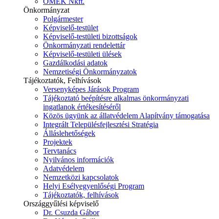
ÓMÉK Nkft.
Önkormányzat
Polgármester
Képviselő-testület
Képviselő-testületi bizottságok
Önkormányzati rendelettár
Képviselő-testületi ülések
Gazdálkodási adatok
Nemzetiségi Önkormányzatok
Tájékoztatók, Felhívások
Versenyképes Járások Program
Tájékoztató beépítésre alkalmas önkormányzati
ingatlanok értékesítéséről
Közös ügyünk az állatvédelem Alapítvány támogatása
Integrált Településfejlesztési Stratégia
Álláslehetőségek
Projektek
Tervtanács
Nyilvános információk
Adatvédelem
Nemzetközi kapcsolatok
Helyi Esélyegyenlőségi Program
Tájékoztatók, felhívások
Országgyűlési képviselő
Dr. Csuzda Gábor