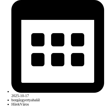
2025-10-17
bor
gáz
gyertya
halál
Hírek
Város