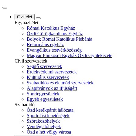
Civil élet
Egyházi élet
Római Katolikus Egyház
Ózdi Görögkatolikus Egyház
Bolyok Római Katolikus Plébánia
Református egyház
Evangélikus testvérközösség
Magyar Pünkösdi Egyház Ózdi Gyülekezete
Civil szervezetek
Segítő szervezetek
Érdekvédelmi szervezetek
Kulturális szervezetek
Szabadidős és életmód szervezetek
Alapítványok az ifjúságért
Sportegyesületek
Egyéb egyesületek
Szabadidő
Ózd kerékpárút hálózata
Sportolási lehetőségek
Szórakozóhelyek
Vendéglátóhelyek
Ózd a hét völgy városa