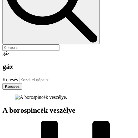
gáz
gáz
Keresés
Keresés
A borospincék veszélye