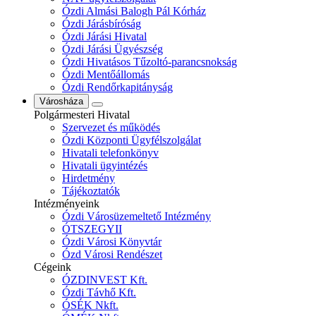
Ózdi Almási Balogh Pál Kórház
Ózdi Járásbíróság
Ózdi Járási Hivatal
Ózdi Járási Ügyészség
Ózdi Hivatásos Tűzoltó-parancsnokság
Ózdi Mentőállomás
Ózdi Rendőrkapitányság
Városháza
Polgármesteri Hivatal
Szervezet és működés
Ózdi Központi Ügyfélszolgálat
Hivatali telefonkönyv
Hivatali ügyintézés
Hirdetmény
Tájékoztatók
Intézményeink
Ózdi Városüzemeltető Intézmény
ÓTSZEGYII
Ózdi Városi Könyvtár
Ózd Városi Rendészet
Cégeink
ÓZDINVEST Kft.
Ózdi Távhő Kft.
ÓSÉK Nkft.