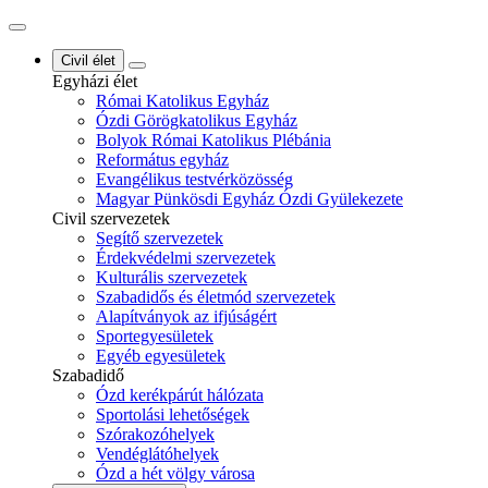
Civil élet
Egyházi élet
Római Katolikus Egyház
Ózdi Görögkatolikus Egyház
Bolyok Római Katolikus Plébánia
Református egyház
Evangélikus testvérközösség
Magyar Pünkösdi Egyház Ózdi Gyülekezete
Civil szervezetek
Segítő szervezetek
Érdekvédelmi szervezetek
Kulturális szervezetek
Szabadidős és életmód szervezetek
Alapítványok az ifjúságért
Sportegyesületek
Egyéb egyesületek
Szabadidő
Ózd kerékpárút hálózata
Sportolási lehetőségek
Szórakozóhelyek
Vendéglátóhelyek
Ózd a hét völgy városa