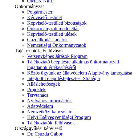
ÓMÉK Nkft.
Önkormányzat
Polgármester
Képviselő-testület
Képviselő-testületi bizottságok
Önkormányzati rendelettár
Képviselő-testületi ülések
Gazdálkodási adatok
Nemzetiségi Önkormányzatok
Tájékoztatók, Felhívások
Versenyképes Járások Program
Tájékoztató beépítésre alkalmas önkormányzati
ingatlanok értékesítéséről
Közös ügyünk az állatvédelem Alapítvány támogatása
Integrált Településfejlesztési Stratégia
Álláslehetőségek
Projektek
Tervtanács
Nyilvános információk
Adatvédelem
Nemzetközi kapcsolatok
Helyi Esélyegyenlőségi Program
Tájékoztatók, felhívások
Országgyűlési képviselő
Dr. Csuzda Gábor