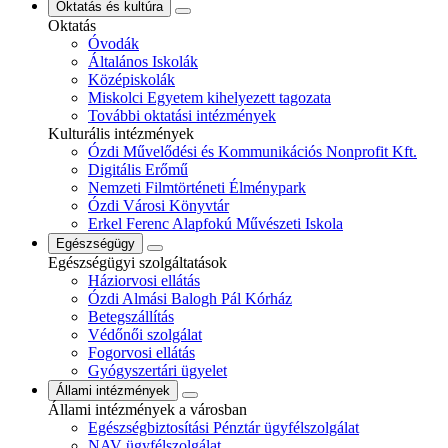
Oktatás és kultúra
Oktatás
Óvodák
Általános Iskolák
Középiskolák
Miskolci Egyetem kihelyezett tagozata
További oktatási intézmények
Kulturális intézmények
Ózdi Művelődési és Kommunikációs Nonprofit Kft.
Digitális Erőmű
Nemzeti Filmtörténeti Élménypark
Ózdi Városi Könyvtár
Erkel Ferenc Alapfokú Művészeti Iskola
Egészségügy
Egészségügyi szolgáltatások
Háziorvosi ellátás
Ózdi Almási Balogh Pál Kórház
Betegszállítás
Védőnői szolgálat
Fogorvosi ellátás
Gyógyszertári ügyelet
Állami intézmények
Állami intézmények a városban
Egészségbiztosítási Pénztár ügyfélszolgálat
NAV ügyfélszolgálat