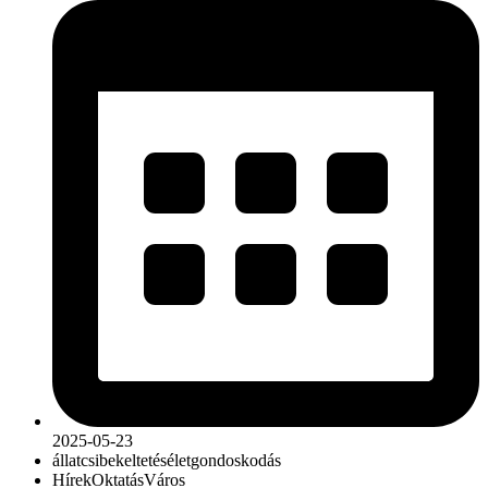
2025-05-23
állat
csibekeltetés
élet
gondoskodás
Hírek
Oktatás
Város