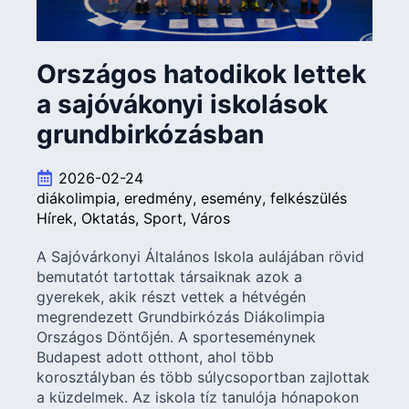
Országos hatodikok lettek
a sajóvákonyi iskolások
grundbirkózásban
2026-02-24
diákolimpia
eredmény
esemény
felkészülés
Hírek
Oktatás
Sport
Város
A Sajóvárkonyi Általános Iskola aulájában rövid
bemutatót tartottak társaiknak azok a
gyerekek, akik részt vettek a hétvégén
megrendezett Grundbirkózás Diákolimpia
Országos Döntőjén. A sporteseménynek
Budapest adott otthont, ahol több
korosztályban és több súlycsoportban zajlottak
a küzdelmek. Az iskola tíz tanulója hónapokon