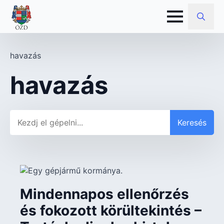
Search
for:
havazás
havazás
Keresés
Keresés
Mindennapos ellenőrzés
és fokozott körültekintés –