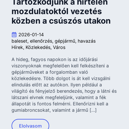
Tartózkodjunk a hirtelen
mozdulatoktól vezetés
közben a csúszós utakon
2026-01-14
baleset
ellenőrzés
gépjármű
havazás
Hírek
Közlekedés
Város
A hideg, fagyos napokon is az időjárási
viszonyoknak megfelelően kell felkészíteni a
gépjárműveket a forgalomban való
közlekedésre. Több dolgot is át kell vizsgálni
elindulás előtt az autókon. Ilyen például a
világító és fényjelző berendezés, hogy a látni és
látszani elvnek megfeleljünk, valamint a fék
állapotát is fontos felmérni. Ellenőrizni kell a
gumiabroncsokat, valamint a jármű […]
Elolvasom