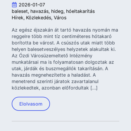
2026-01-07
baleset
havazás
hideg
hóeltakarítás
Hírek
Közlekedés
Város
Az egész éjszakán át tartó havazás nyomán ma
reggelre több mint tíz centiméteres hótakaró
borította be várost. A csúszós utak miatt több
helyen balesetveszélyes helyzetek alakultak ki.
Az Ózdi Városüzemeltető Intézmény
munkatársai ma is folyamatosan dolgoztak az
utak, járdák és buszmegállók takarításán. A
havazás megnehezítette a haladást. A
menetrend szerinti járatok zavartalanul
közlekedtek, azonban előfordultak […]
Elolvasom