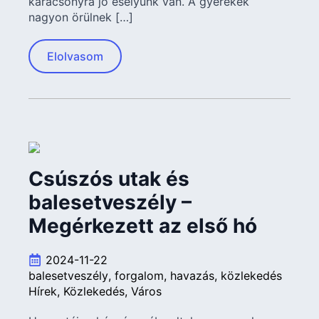
karácsonyra jó esélyünk van. A gyerekek
nagyon örülnek […]
Elolvasom
Csúszós utak és
balesetveszély –
Megérkezett az első hó
2024-11-22
balesetveszély
forgalom
havazás
közlekedés
Hírek
Közlekedés
Város