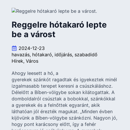
Reggelre hótakaró lepte
be a várost
2024-12-23
havazás
hótakaró
időjárás
szabadidő
Hírek
Város
Ahogy leesett a hó, a
gyerekek szánkót ragadtak és igyekeztek minél
izgalmasabb terepet keresni a csúszkáláshoz.
Délelőtt a Bíben-völgybe sokan kilátogattak. A
domboldalról csúsztak a bobokkal, szánkókkal
a gyerekek és a felnőttek egyaránt, akik
láthatóan jól érezték magukat. „Minden évben
kijövünk a Bíben-völgybe szánkózni. Nagyon jó,
hogy pont karácsony előtt, így a fehér