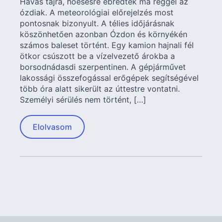
Havas tájra, hóesésre ébredtek ma reggel az
ózdiak. A meteorológiai előrejelzés most
pontosnak bizonyult. A télies időjárásnak
köszönhetően azonban Ózdon és környékén
számos baleset történt. Egy kamion hajnali fél
ötkor csúszott be a vízelvezető árokba a
borsodnádasdi szerpentinen. A gépjárművet
lakossági összefogással erőgépek segítségével
több óra alatt sikerült az úttestre vontatni.
Személyi sérülés nem történt, […]
Elolvasom