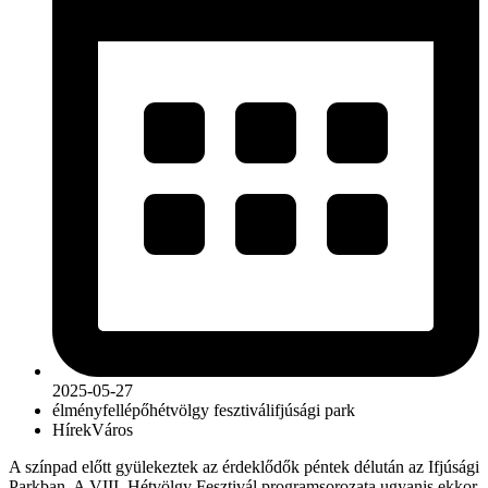
2025-05-27
élmény
fellépő
hétvölgy fesztivál
ifjúsági park
Hírek
Város
A színpad előtt gyülekeztek az érdeklődők péntek délután az Ifjúsági
Parkban. A VIII. Hétvölgy Fesztivál programsorozata ugyanis ekkor