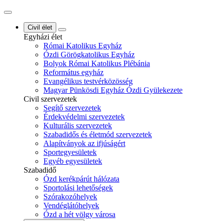
Civil élet
Egyházi élet
Római Katolikus Egyház
Ózdi Görögkatolikus Egyház
Bolyok Római Katolikus Plébánia
Református egyház
Evangélikus testvérközösség
Magyar Pünkösdi Egyház Ózdi Gyülekezete
Civil szervezetek
Segítő szervezetek
Érdekvédelmi szervezetek
Kulturális szervezetek
Szabadidős és életmód szervezetek
Alapítványok az ifjúságért
Sportegyesületek
Egyéb egyesületek
Szabadidő
Ózd kerékpárút hálózata
Sportolási lehetőségek
Szórakozóhelyek
Vendéglátóhelyek
Ózd a hét völgy városa