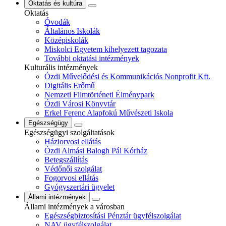
Oktatás és kultúra
Oktatás
Óvodák
Általános Iskolák
Középiskolák
Miskolci Egyetem kihelyezett tagozata
További oktatási intézmények
Kulturális intézmények
Ózdi Művelődési és Kommunikációs Nonprofit Kft.
Digitális Erőmű
Nemzeti Filmtörténeti Élménypark
Ózdi Városi Könyvtár
Erkel Ferenc Alapfokú Művészeti Iskola
Egészségügy
Egészségügyi szolgáltatások
Háziorvosi ellátás
Ózdi Almási Balogh Pál Kórház
Betegszállítás
Védőnői szolgálat
Fogorvosi ellátás
Gyógyszertári ügyelet
Állami intézmények
Állami intézmények a városban
Egészségbiztosítási Pénztár ügyfélszolgálat
NAV ügyfélszolgálat