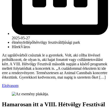
2025-05-27
élmény
fellépő
hétvölgy fesztivál
ifjúsági park
Hírek
Város
Az ugrálóvárból csúsztak le a gyerekek. Volt, aki célba lövéssel
próbálkozott, de olyan is, aki hajat fonatott vagy csillámtetoválást
kért. A VIII. Hétvölgy Fesztivál második napján a kísérő programok
mellett folytatódtak a koncertek is. „A családommal érkeztem ki ide
erre a rendezvényere. Természetesen az Animal Cannibals koncertre
érkeztünk. Gyerekkori kedvencem, mai napig is szeretem őket […]
Elolvasom
Hamarosan itt a VIII. Hétvölgy Fesztivál