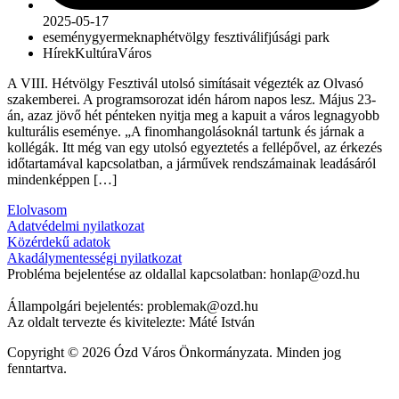
2025-05-17
esemény
gyermeknap
hétvölgy fesztivál
ifjúsági park
Hírek
Kultúra
Város
A VIII. Hétvölgy Fesztivál utolsó simításait végezték az Olvasó
szakemberei. A programsorozat idén három napos lesz. Május 23-
án, azaz jövő hét pénteken nyitja meg a kapuit a város legnagyobb
kulturális eseménye. „A finomhangolásoknál tartunk és járnak a
kollégák. Itt még van egy utolsó egyeztetés a fellépővel, az érkezés
időtartamával kapcsolatban, a járművek rendszámainak leadásáról
mindenképpen […]
Elolvasom
Adatvédelmi nyilatkozat
Közérdekű adatok
Akadálymentességi nyilatkozat
Probléma bejelentése az oldallal kapcsolatban: honlap@ozd.hu
Állampolgári bejelentés: problemak@ozd.hu
Az oldalt tervezte és kivitelezte: Máté István
Copyright © 2026 Ózd Város Önkormányzata. Minden jog
fenntartva.