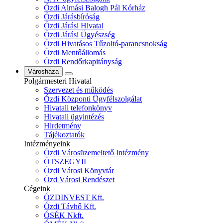
Ózdi Almási Balogh Pál Kórház
Ózdi Járásbíróság
Ózdi Járási Hivatal
Ózdi Járási Ügyészség
Ózdi Hivatásos Tűzoltó-parancsnokság
Ózdi Mentőállomás
Ózdi Rendőrkapitányság
Városháza
Polgármesteri Hivatal
Szervezet és működés
Ózdi Központi Ügyfélszolgálat
Hivatali telefonkönyv
Hivatali ügyintézés
Hirdetmény
Tájékoztatók
Intézményeink
Ózdi Városüzemeltető Intézmény
ÓTSZEGYII
Ózdi Városi Könyvtár
Ózd Városi Rendészet
Cégeink
ÓZDINVEST Kft.
Ózdi Távhő Kft.
ÓSÉK Nkft.