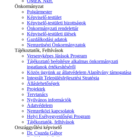
ÓMÉK Nkft.
Önkormányzat
Polgármester
Képviselő-testület
Képviselő-testületi bizottságok
Önkormányzati rendelettár
Képviselő-testületi ülések
Gazdálkodási adatok
Nemzetiségi Önkormányzatok
Tájékoztatók, Felhívások
Versenyképes Járások Program
Tájékoztató beépítésre alkalmas önkormányzati
ingatlanok értékesítéséről
Közös ügyünk az állatvédelem Alapítvány támogatása
Integrált Településfejlesztési Stratégia
Álláslehetőségek
Projektek
Tervtanács
Nyilvános információk
Adatvédelem
Nemzetközi kapcsolatok
Helyi Esélyegyenlőségi Program
Tájékoztatók, felhívások
Országgyűlési képviselő
Dr. Csuzda Gábor