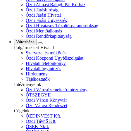
Ózdi Almási Balogh Pál Kórház
Ózdi Járásbíróság
Ózdi Járási Hivatal
Ózdi Járási Ügyészség
Ózdi Hivatásos Tűzoltó-parancsnokság
Ózdi Mentőállomás
Ózdi Rendőrkapitányság
Városháza
Polgármesteri Hivatal
Szervezet és működés
Ózdi Központi Ügyfélszolgálat
Hivatali telefonkönyv
Hivatali ügyintézés
Hirdetmény
Tájékoztatók
Intézményeink
Ózdi Városüzemeltető Intézmény
ÓTSZEGYII
Ózdi Városi Könyvtár
Ózd Városi Rendészet
Cégeink
ÓZDINVEST Kft.
Ózdi Távhő Kft.
ÓSÉK Nkft.