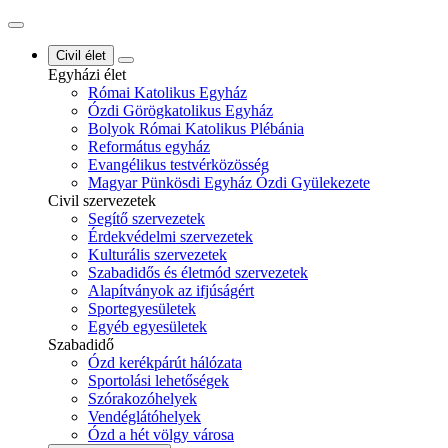
Civil élet
Egyházi élet
Római Katolikus Egyház
Ózdi Görögkatolikus Egyház
Bolyok Római Katolikus Plébánia
Református egyház
Evangélikus testvérközösség
Magyar Pünkösdi Egyház Ózdi Gyülekezete
Civil szervezetek
Segítő szervezetek
Érdekvédelmi szervezetek
Kulturális szervezetek
Szabadidős és életmód szervezetek
Alapítványok az ifjúságért
Sportegyesületek
Egyéb egyesületek
Szabadidő
Ózd kerékpárút hálózata
Sportolási lehetőségek
Szórakozóhelyek
Vendéglátóhelyek
Ózd a hét völgy városa