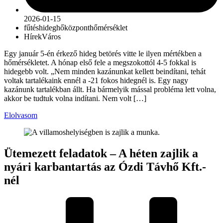
2026-01-15
fűtés
hideg
hőközpont
hőmérséklet
Hírek
Város
Egy január 5-én érkező hideg betörés vitte le ilyen mértékben a
hőmérsékletet. A hónap első fele a megszokottól 4-5 fokkal is
hidegebb volt. „Nem minden kazánunkat kellett beindítani, tehát
voltak tartalékaink ennél a -21 fokos hidegnél is. Egy nagy
kazánunk tartalékban állt. Ha bármelyik mással probléma lett volna,
akkor be tudtuk volna indítani. Nem volt […]
Elolvasom
Ütemezett feladatok – A héten zajlik a
nyári karbantartás az Ózdi Távhő Kft.-
nél