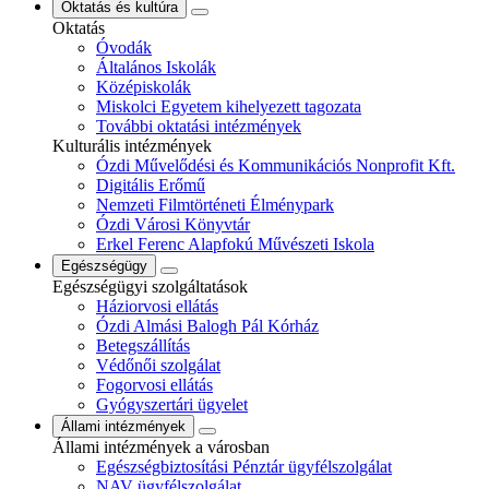
Oktatás és kultúra
Oktatás
Óvodák
Általános Iskolák
Középiskolák
Miskolci Egyetem kihelyezett tagozata
További oktatási intézmények
Kulturális intézmények
Ózdi Művelődési és Kommunikációs Nonprofit Kft.
Digitális Erőmű
Nemzeti Filmtörténeti Élménypark
Ózdi Városi Könyvtár
Erkel Ferenc Alapfokú Művészeti Iskola
Egészségügy
Egészségügyi szolgáltatások
Háziorvosi ellátás
Ózdi Almási Balogh Pál Kórház
Betegszállítás
Védőnői szolgálat
Fogorvosi ellátás
Gyógyszertári ügyelet
Állami intézmények
Állami intézmények a városban
Egészségbiztosítási Pénztár ügyfélszolgálat
NAV ügyfélszolgálat