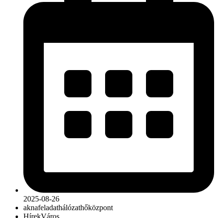
2025-08-26
akna
feladat
hálózat
hőközpont
Hírek
Város