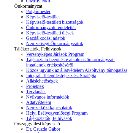
ÓMÉK Nkft.
Önkormányzat
Polgármester
Képviselő-testület
Képviselő-testületi bizottságok
Önkormányzati rendelettár
Képviselő-testületi ülések
Gazdálkodási adatok
Nemzetiségi Önkormányzatok
Tájékoztatók, Felhívások
Versenyképes Járások Program
Tájékoztató beépítésre alkalmas önkormányzati
ingatlanok értékesítéséről
Közös ügyünk az állatvédelem Alapítvány támogatása
Integrált Településfejlesztési Stratégia
Álláslehetőségek
Projektek
Tervtanács
Nyilvános információk
Adatvédelem
Nemzetközi kapcsolatok
Helyi Esélyegyenlőségi Program
Tájékoztatók, felhívások
Országgyűlési képviselő
Dr. Csuzda Gábor