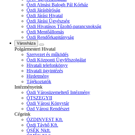
Ózdi Almási Balogh Pál Kórház
Ózdi Járásbíróság
Ózdi Járási Hivatal
Ózdi Járási Ügyészség
Ózdi Hivatásos Tűzoltó-parancsnokság
Ózdi Mentőállomás
Ózdi Rendőrkapitányság
Városháza
Polgármesteri Hivatal
Szervezet és működés
Ózdi Központi Ügyfélszolgálat
Hivatali telefonkönyv
Hivatali ügyintézés
Hirdetmény
Tájékoztatók
Intézményeink
Ózdi Városüzemeltető Intézmény
ÓTSZEGYII
Ózdi Városi Könyvtár
Ózd Városi Rendészet
Cégeink
ÓZDINVEST Kft.
Ózdi Távhő Kft.
ÓSÉK Nkft.