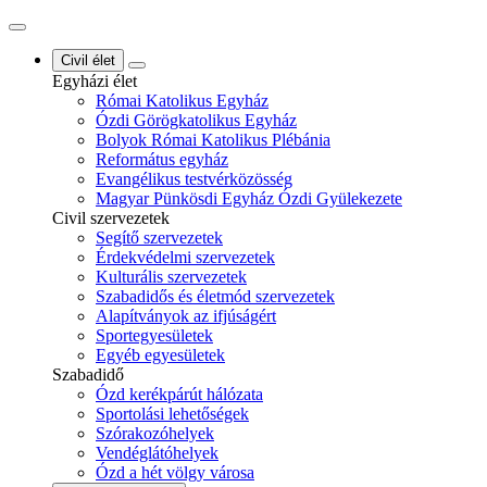
Civil élet
Egyházi élet
Római Katolikus Egyház
Ózdi Görögkatolikus Egyház
Bolyok Római Katolikus Plébánia
Református egyház
Evangélikus testvérközösség
Magyar Pünkösdi Egyház Ózdi Gyülekezete
Civil szervezetek
Segítő szervezetek
Érdekvédelmi szervezetek
Kulturális szervezetek
Szabadidős és életmód szervezetek
Alapítványok az ifjúságért
Sportegyesületek
Egyéb egyesületek
Szabadidő
Ózd kerékpárút hálózata
Sportolási lehetőségek
Szórakozóhelyek
Vendéglátóhelyek
Ózd a hét völgy városa