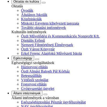
Oktatás és kultúra
Oktatás
Óvodák
Általános Iskolák
Középiskolák
Miskolci Egyetem kihelyezett tagozata
További oktatási intézmények
Kulturális intézmények
Ózdi Művelődési és Kommunikációs Nonprofit Kft.
Digitális Erőmű
Nemzeti Filmtörténeti Élménypark
Ózdi Városi Könyvtár
Erkel Ferenc Alapfokú Művészeti Iskola
Egészségügy
Egészségügyi szolgáltatások
Háziorvosi ellátás
Ózdi Almási Balogh Pál Kórház
Betegszállítás
Védőnői szolgálat
Fogorvosi ellátás
Gyógyszertári ügyelet
Állami intézmények
Állami intézmények a városban
Egészségbiztosítási Pénztár ügyfélszolgálat
NAV ügyfélszolgálat