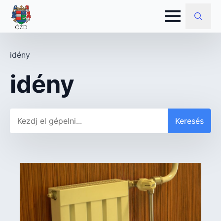
Search
for:
idény
idény
Keresés
Keresés