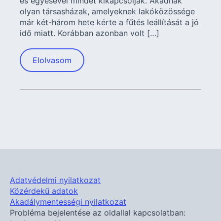
és egyesével mindet kikapcsolják. Akadnak
olyan társasházak, amelyeknek lakóközössége
már két-három hete kérte a fűtés leállítását a jó
idő miatt. Korábban azonban volt […]
Elolvasom
Adatvédelmi nyilatkozat
Közérdekű adatok
Akadálymentességi nyilatkozat
Probléma bejelentése az oldallal kapcsolatban: