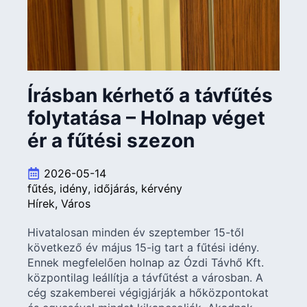
Írásban kérhető a távfűtés
folytatása – Holnap véget
ér a fűtési szezon
2026-05-14
fűtés
idény
időjárás
kérvény
Hírek
Város
Hivatalosan minden év szeptember 15-től
következő év május 15-ig tart a fűtési idény.
Ennek megfelelően holnap az Ózdi Távhő Kft.
központilag leállítja a távfűtést a városban. A
cég szakemberei végigjárják a hőközpontokat