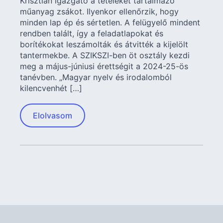
Krisztián igazgató a tételeket tartalmazó
műanyag zsákot. Ilyenkor ellenőrzik, hogy
minden lap ép és sértetlen. A felügyelő mindent
rendben talált, így a feladatlapokat és
borítékokat leszámolták és átvitték a kijelölt
tantermekbe. A SZIKSZI-ben öt osztály kezdi
meg a május-júniusi érettségit a 2024-25-ös
tanévben. „Magyar nyelv és irodalomból
kilencvenhét […]
Elolvasom