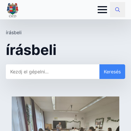
Search
for:
írásbeli
írásbeli
Keresés
Keresés