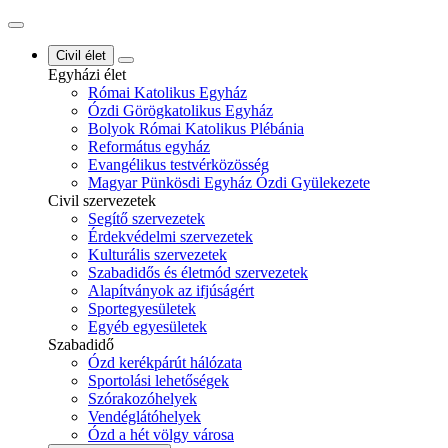
Civil élet
Egyházi élet
Római Katolikus Egyház
Ózdi Görögkatolikus Egyház
Bolyok Római Katolikus Plébánia
Református egyház
Evangélikus testvérközösség
Magyar Pünkösdi Egyház Ózdi Gyülekezete
Civil szervezetek
Segítő szervezetek
Érdekvédelmi szervezetek
Kulturális szervezetek
Szabadidős és életmód szervezetek
Alapítványok az ifjúságért
Sportegyesületek
Egyéb egyesületek
Szabadidő
Ózd kerékpárút hálózata
Sportolási lehetőségek
Szórakozóhelyek
Vendéglátóhelyek
Ózd a hét völgy városa