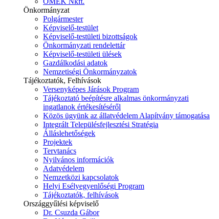
ÓMÉK Nkft.
Önkormányzat
Polgármester
Képviselő-testület
Képviselő-testületi bizottságok
Önkormányzati rendelettár
Képviselő-testületi ülések
Gazdálkodási adatok
Nemzetiségi Önkormányzatok
Tájékoztatók, Felhívások
Versenyképes Járások Program
Tájékoztató beépítésre alkalmas önkormányzati
ingatlanok értékesítéséről
Közös ügyünk az állatvédelem Alapítvány támogatása
Integrált Településfejlesztési Stratégia
Álláslehetőségek
Projektek
Tervtanács
Nyilvános információk
Adatvédelem
Nemzetközi kapcsolatok
Helyi Esélyegyenlőségi Program
Tájékoztatók, felhívások
Országgyűlési képviselő
Dr. Csuzda Gábor