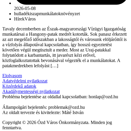
2026-05-08
hulladék
iszap
munkálatok
növényzet
Hírek
Város
Tavaly decemberben az Észak-magyarországi Vízügyi Igazgatóság
munkatársai a Hangony-patak medrét kotorták. Sok panasz érkezett
az azt megelőző időszakban a lakosságtól és városunk elöljáróitól is
a vízfolyás állapotával kapcsolatban, így hosszú egyeztetést
követően végül megtisztult a meder. Most az Uraj-patakkal
folytatódott a karbantartás, itt javarészt kézi erővel,
közfoglalkoztatottak bevonásával végezték el a munkálatokat. A
patakmedrekben lefolyást […]
Elolvasom
Adatvédelmi nyilatkozat
Közérdekű adatok
Akadálymentességi nyilatkozat
Probléma bejelentése az oldallal kapcsolatban: honlap@ozd.hu
Állampolgári bejelentés: problemak@ozd.hu
Az oldalt tervezte és kivitelezte: Máté István
Copyright © 2026 Ózd Város Önkormányzata. Minden jog
fenntartva.