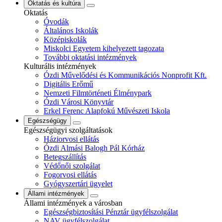
Oktatás és kultúra
Oktatás
Óvodák
Általános Iskolák
Középiskolák
Miskolci Egyetem kihelyezett tagozata
További oktatási intézmények
Kulturális intézmények
Ózdi Művelődési és Kommunikációs Nonprofit Kft.
Digitális Erőmű
Nemzeti Filmtörténeti Élménypark
Ózdi Városi Könyvtár
Erkel Ferenc Alapfokú Művészeti Iskola
Egészségügy
Egészségügyi szolgáltatások
Háziorvosi ellátás
Ózdi Almási Balogh Pál Kórház
Betegszállítás
Védőnői szolgálat
Fogorvosi ellátás
Gyógyszertári ügyelet
Állami intézmények
Állami intézmények a városban
Egészségbiztosítási Pénztár ügyfélszolgálat
NAV ügyfélszolgálat