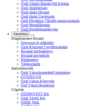
Ózdi Almási Balogh Pál Kórház
Ózdi Járásbíróság
Ózdi Járási Hivatal
Ózdi Járási Ügyészség
Ózdi Hivatásos Tűzoltó-parancsnokság
Ózdi Mentőállomás
Ózdi Rendőrkapitányság
Városháza
Polgármesteri Hivatal
Szervezet és működés
Ózdi Központi Ügyfélszolgálat
Hivatali telefonkönyv
Hivatali ügyintézés
Hirdetmény
Tájékoztatók
Intézményeink
Ózdi Városüzemeltető Intézmény
ÓTSZEGYII
Ózdi Városi Könyvtár
Ózd Városi Rendészet
Cégeink
ÓZDINVEST Kft.
Ózdi Távhő Kft.
ÓSÉK Nkft.