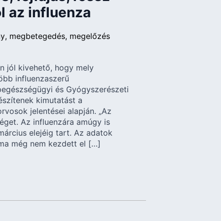
l az influenza
ny
megbetegedés
megelőzés
 jól kivehető, hogy mely
öbb influenzaszerű
egészségügyi és Gyógyszerészeti
szítenek kimutatást a
rvosok jelentései alapján. „Az
éget. Az influenzára amúgy is
március elejéig tart. Az adatok
ma még nem kezdett el […]