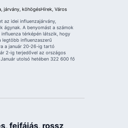
a
járvány
köhögés
Hírek
Város
 az idei influenzajárvány,
sik ágynak. A benyomást a számok
influenza térképén látszik, hogy
 legtöbb influenzaszerű
 a január 20-26-ig tartó
uár 2-ig terjedővel az országos
 Január utolsó hetében 322 600 fő
, fejfájás, rossz