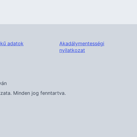
kű adatok
Akadálymentességi
nyilatkozat
ván
ta. Minden jog fenntartva.