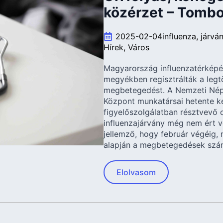
közérzet – Tombo
2025-02-04
influenza
járvá
Hírek
Város
Magyarország influenzatérképén
megyékben regisztrálták a legt
megbetegedést. A Nemzeti Nép
Központ munkatársai hetente ké
figyelőszolgálatban résztvevő o
influenzajárvány még nem ért v
jellemző, hogy február végéig, 
alapján a megbetegedések szá
Elolvasom