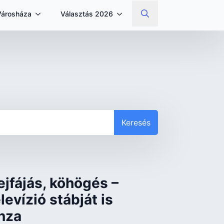
Városháza
Választás 2026
Search
for:
Keresés
ejfájás, köhögés –
evízió stábját is
enza