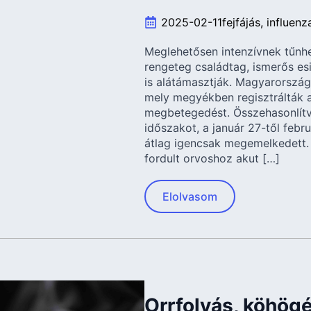
2025-02-11
fejfájás
influenz
Meglehetősen intenzívnek tűnhet
rengeteg családtag, ismerős e
is alátámasztják. Magyarország 
mely megyékben regisztrálták a
megbetegedést. Összehasonlítva
időszakot, a január 27-től febr
átlag igencsak megemelkedett.
fordult orvoshoz akut […]
Elolvasom
Orrfolyás, köhögés