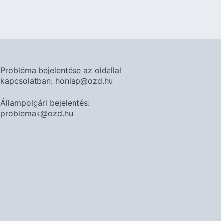
Probléma bejelentése az oldallal
kapcsolatban: honlap@ozd.hu
Állampolgári bejelentés:
problemak@ozd.hu