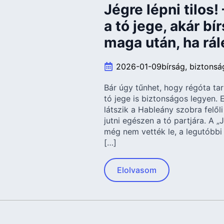
Jégre lépni tilos
a tó jege, akár bí
maga után, ha rá
2026-01-09
bírság
biztonsá
Bár úgy tűnhet, hogy régóta ta
tó jege is biztonságos legyen.
látszik a Hableány szobra felőli
jutni egészen a tó partjára. A „Jé
még nem vették le, a legutóbbi
[…]
Elolvasom