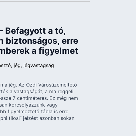
 – Befagyott a tó,
 biztonságos, erre
emberek a figyelmet
ásztó
jég
jégvastagság
n a jég. Az Ózdi Városüzemeltető
ék a vastagságát, a ma reggeli
dössze 7 centiméteres. Ez még nem
osan korcsolyázzunk vagy
öbb figyelmeztető tábla is erre
épni tilos!” jelzést azonban sokan