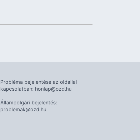
Probléma bejelentése az oldallal
kapcsolatban: honlap@ozd.hu
Állampolgári bejelentés:
problemak@ozd.hu