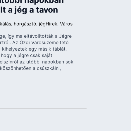
z utóbbi napokban
t a jég a tavon
kálás
horgásztó
jég
Hírek
Város
e, így ma eltávolították a Jégre
 partról. Az Ózdi Városüzemeltető
 kihelyeztek egy másik táblát,
, hogy a jégre csak saját
felszínről az utóbbi napokban sok
 köszönhetően a csúszkálni,