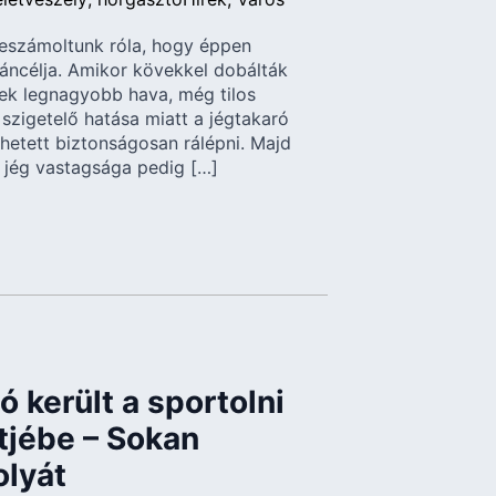
eszámoltunk róla, hogy éppen
páncélja. Amikor kövekkel dobálták
évek legnagyobb hava, még tilos
 szigetelő hatása miatt a jégtakaró
ehetett biztonságosan rálépni. Majd
 jég vastagsága pedig […]
 került a sportolni
tjébe – Sokan
olyát