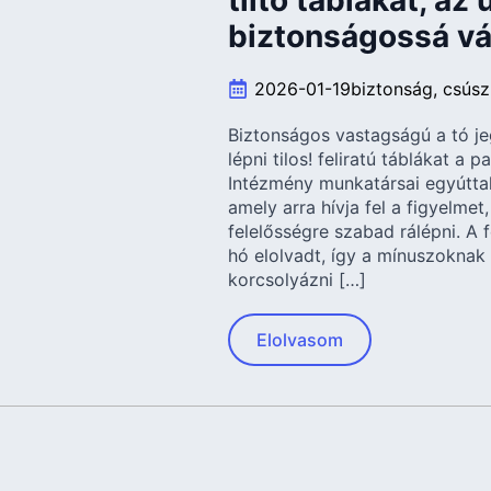
tiltó táblákat, a
biztonságossá vál
2026-01-19
biztonság
csúsz
Biztonságos vastagságú a tó jeg
lépni tilos! feliratú táblákat a
Intézmény munkatársai egyúttal
amely arra hívja fel a figyelmet
felelősségre szabad rálépni. A 
hó elolvadt, így a mínuszoknak
korcsolyázni […]
Elolvasom