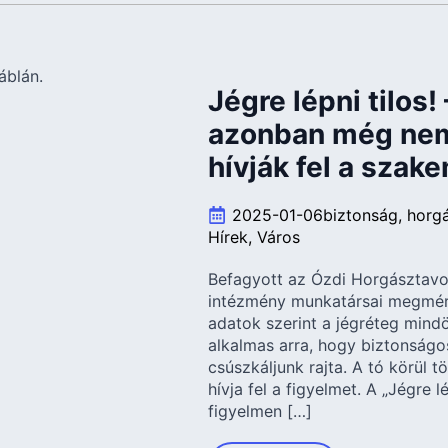
Jégre lépni tilos!
azonban még nem
hívják fel a szak
2025-01-06
biztonság
horg
Hírek
Város
Befagyott az Ózdi Horgásztavo
intézmény munkatársai megmért
adatok szerint a jégréteg min
alkalmas arra, hogy biztonság
csúszkáljunk rajta. A tó körül t
hívja fel a figyelmet. A „Jégre l
figyelmen […]