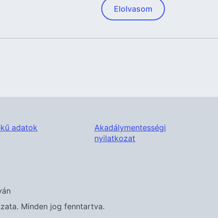
Elolvasom
kű adatok
Akadálymentességi
nyilatkozat
ván
ta. Minden jog fenntartva.