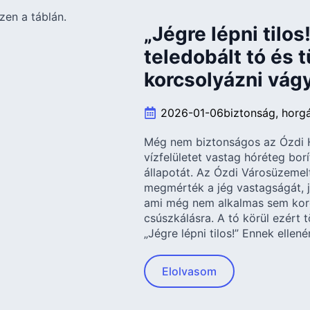
„Jégre lépni tilos
teledobált tó és 
korcsolyázni vág
2026-01-06
biztonság
horg
Még nem biztonságos az Ózdi H
vízfelületet vastag hóréteg borí
állapotát. Az Ózdi Városüzeme
megmérték a jég vastagságát, j
ami még nem alkalmas sem kor
csúszkálásra. A tó körül ezért t
„Jégre lépni tilos!” Ennek ellené
Elolvasom