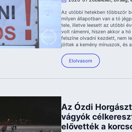
Az utóbbi hetekben többször b
milyen állapotban van a tó jég
tele, illetve leesett az utóbbi 
volt rámenni, hiszen akkor a hó
felszíne olvadni kezdett, nem l
jöttek a kemény mínuszok, és a
Elolvasom
Az Ózdi Horgásztó
vágyók célkeresz
elővették a korcs