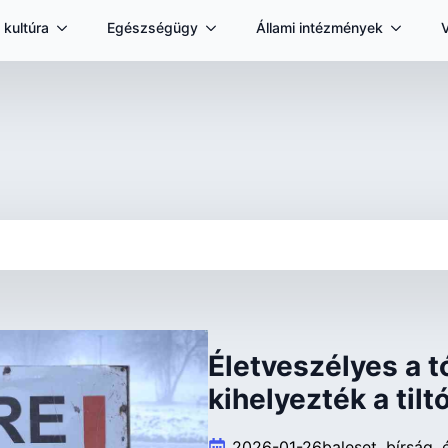
 kultúra
Egészségügy
Állami intézmények
Életveszélyes a tó
kihelyezték a tilt
2026-01-26
baleset
bírság