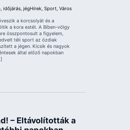
ó
időjárás
jég
Hírek
Sport
Város
veszik a korcsolyát és a
ltik a kora estét. A Bíben-völgy
nre összpontosult a figyelem,
dvelt téli sport az ózdiak
zített a jégen. Kicsik és nagyok
éntesek által előző napokban
]
! – Eltávolították a