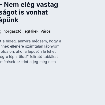
! – Nem elég vastag
rságot is vonhat
lépünk
g
horgásztó
jég
Hírek
Város
rt a hideg, annyira mégsem, hogy a
 Ennek ellenére számtalan lábnyom
 oldalon, ahol a lépcsőn le lehet
gre lépni tilos!” feliratú táblákat
 mérések szerint a jég még nem