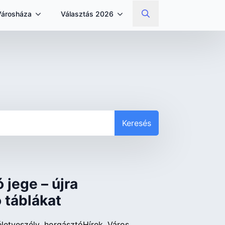
Városháza
Választás 2026
Search
for:
Keresés
 jege – újra
ó táblákat
életveszély
horgásztó
Hírek
Város