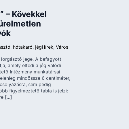
!” – Kövekkel
türelmetlen
yók
ásztó
hótakaró
jég
Hírek
Város
orgásztó jege. A befagyott
tja, amely elfedi a jég valódi
ltető Intézmény munkatársai
elenleg mindössze 6 centiméter,
csolyázásra, sem pedig
öbb figyelmeztető tábla is jelzi:
re […]