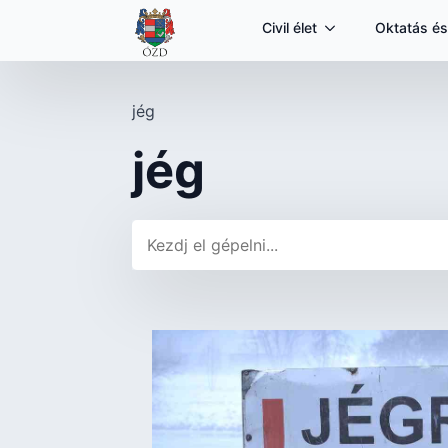
Civil élet
Oktatás és
jég
jég
Keresés