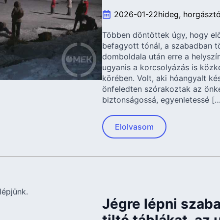
2026-01-22
hideg
horgászt
Többen döntöttek úgy, hogy elő
befagyott tónál, a szabadban tö
domboldala után erre a helyszí
ugyanis a korcsolyázás is közke
körében. Volt, aki hóangyalt kés
önfeledten szórakoztak az önk
biztonságossá, egyenletessé […
Elolvasom
Jégre lépni szabad