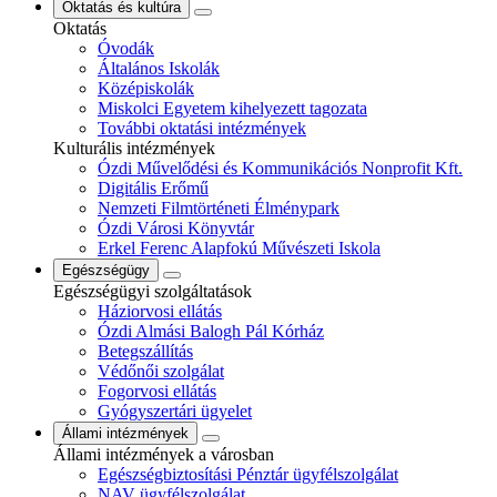
Oktatás és kultúra
Oktatás
Óvodák
Általános Iskolák
Középiskolák
Miskolci Egyetem kihelyezett tagozata
További oktatási intézmények
Kulturális intézmények
Ózdi Művelődési és Kommunikációs Nonprofit Kft.
Digitális Erőmű
Nemzeti Filmtörténeti Élménypark
Ózdi Városi Könyvtár
Erkel Ferenc Alapfokú Művészeti Iskola
Egészségügy
Egészségügyi szolgáltatások
Háziorvosi ellátás
Ózdi Almási Balogh Pál Kórház
Betegszállítás
Védőnői szolgálat
Fogorvosi ellátás
Gyógyszertári ügyelet
Állami intézmények
Állami intézmények a városban
Egészségbiztosítási Pénztár ügyfélszolgálat
NAV ügyfélszolgálat