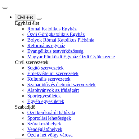
Civil élet
Egyházi élet
Római Katolikus Egyház
Ózdi Görögkatolikus Egyház
Bolyok Római Katolikus Plébánia
Református egyház
Evangélikus testvérközösség
Magyar Pünkösdi Egyház Ózdi Gyülekezete
Civil szervezetek
Segítő szervezetek
Érdekvédelmi szervezetek
Kulturális szervezetek
Szabadidős és életmód szervezetek
Alapítványok az ifjúságért
Sportegyesületek
Egyéb egyesületek
Szabadidő
Ózd kerékpárút hálózata
Sportolási lehetőségek
Szórakozóhelyek
Vendéglátóhelyek
Ózd a hét völgy városa