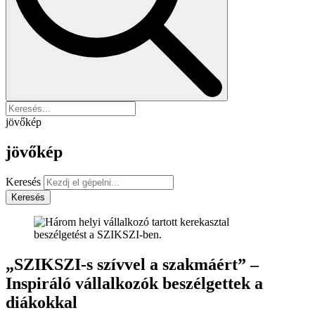
jövőkép
jövőkép
Keresés
Keresés
„SZIKSZI-s szívvel a szakmáért” –
Inspiráló vállalkozók beszélgettek a
diákokkal