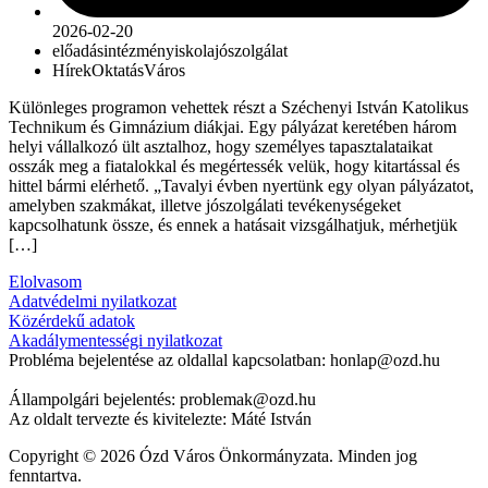
2026-02-20
előadás
intézmény
iskola
jószolgálat
Hírek
Oktatás
Város
Különleges programon vehettek részt a Széchenyi István Katolikus
Technikum és Gimnázium diákjai. Egy pályázat keretében három
helyi vállalkozó ült asztalhoz, hogy személyes tapasztalataikat
osszák meg a fiatalokkal és megértessék velük, hogy kitartással és
hittel bármi elérhető. „Tavalyi évben nyertünk egy olyan pályázatot,
amelyben szakmákat, illetve jószolgálati tevékenységeket
kapcsolhatunk össze, és ennek a hatásait vizsgálhatjuk, mérhetjük
[…]
Elolvasom
Adatvédelmi nyilatkozat
Közérdekű adatok
Akadálymentességi nyilatkozat
Probléma bejelentése az oldallal kapcsolatban: honlap@ozd.hu
Állampolgári bejelentés: problemak@ozd.hu
Az oldalt tervezte és kivitelezte: Máté István
Copyright © 2026 Ózd Város Önkormányzata. Minden jog
fenntartva.