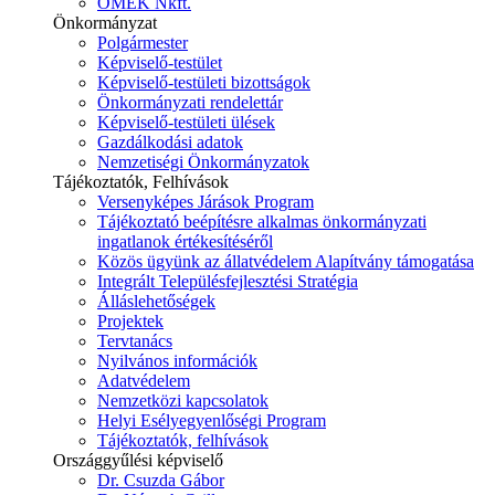
ÓMÉK Nkft.
Önkormányzat
Polgármester
Képviselő-testület
Képviselő-testületi bizottságok
Önkormányzati rendelettár
Képviselő-testületi ülések
Gazdálkodási adatok
Nemzetiségi Önkormányzatok
Tájékoztatók, Felhívások
Versenyképes Járások Program
Tájékoztató beépítésre alkalmas önkormányzati
ingatlanok értékesítéséről
Közös ügyünk az állatvédelem Alapítvány támogatása
Integrált Településfejlesztési Stratégia
Álláslehetőségek
Projektek
Tervtanács
Nyilvános információk
Adatvédelem
Nemzetközi kapcsolatok
Helyi Esélyegyenlőségi Program
Tájékoztatók, felhívások
Országgyűlési képviselő
Dr. Csuzda Gábor