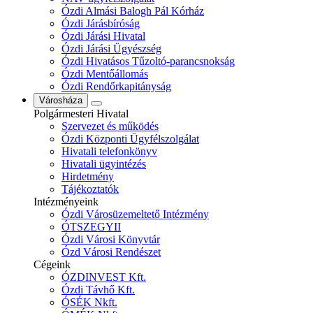
Ózdi Almási Balogh Pál Kórház
Ózdi Járásbíróság
Ózdi Járási Hivatal
Ózdi Járási Ügyészség
Ózdi Hivatásos Tűzoltó-parancsnokság
Ózdi Mentőállomás
Ózdi Rendőrkapitányság
Városháza
Polgármesteri Hivatal
Szervezet és működés
Ózdi Központi Ügyfélszolgálat
Hivatali telefonkönyv
Hivatali ügyintézés
Hirdetmény
Tájékoztatók
Intézményeink
Ózdi Városüzemeltető Intézmény
ÓTSZEGYII
Ózdi Városi Könyvtár
Ózd Városi Rendészet
Cégeink
ÓZDINVEST Kft.
Ózdi Távhő Kft.
ÓSÉK Nkft.