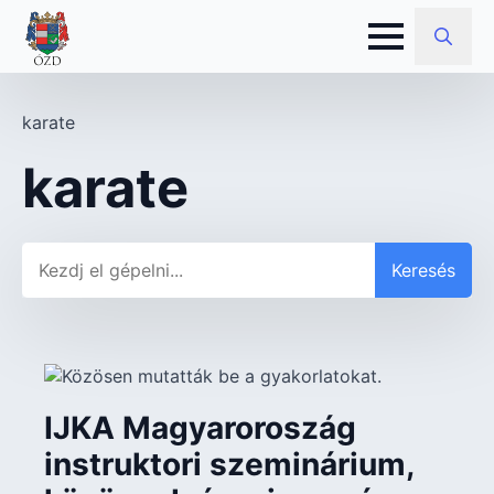
Search
for:
karate
karate
Keresés
Keresés
IJKA Magyaroroszág
instruktori szeminárium,