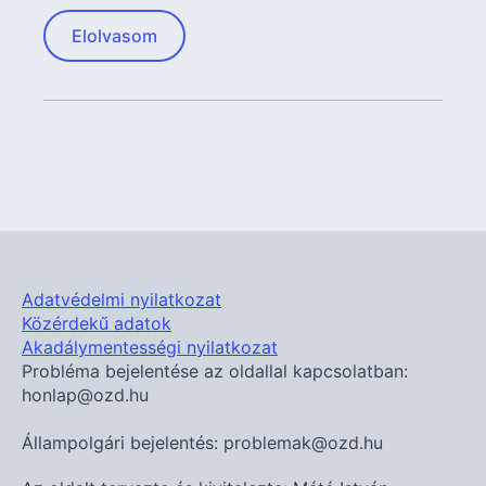
Elolvasom
Adatvédelmi nyilatkozat
Közérdekű adatok
Akadálymentességi nyilatkozat
Probléma bejelentése az oldallal kapcsolatban:
honlap@ozd.hu
Állampolgári bejelentés: problemak@ozd.hu