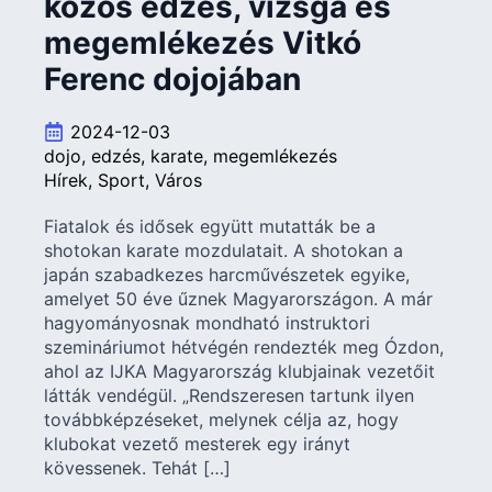
közös edzés, vizsga és
megemlékezés Vitkó
Ferenc dojojában
2024-12-03
dojo
edzés
karate
megemlékezés
Hírek
Sport
Város
Fiatalok és idősek együtt mutatták be a
shotokan karate mozdulatait. A shotokan a
japán szabadkezes harcművészetek egyike,
amelyet 50 éve űznek Magyarországon. A már
hagyományosnak mondható instruktori
szemináriumot hétvégén rendezték meg Ózdon,
ahol az IJKA Magyarország klubjainak vezetőit
látták vendégül. „Rendszeresen tartunk ilyen
továbbképzéseket, melynek célja az, hogy
klubokat vezető mesterek egy irányt
kövessenek. Tehát […]