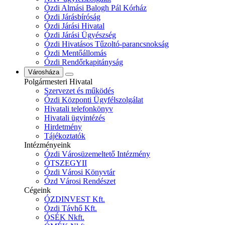
Ózdi Almási Balogh Pál Kórház
Ózdi Járásbíróság
Ózdi Járási Hivatal
Ózdi Járási Ügyészség
Ózdi Hivatásos Tűzoltó-parancsnokság
Ózdi Mentőállomás
Ózdi Rendőrkapitányság
Városháza
Polgármesteri Hivatal
Szervezet és működés
Ózdi Központi Ügyfélszolgálat
Hivatali telefonkönyv
Hivatali ügyintézés
Hirdetmény
Tájékoztatók
Intézményeink
Ózdi Városüzemeltető Intézmény
ÓTSZEGYII
Ózdi Városi Könyvtár
Ózd Városi Rendészet
Cégeink
ÓZDINVEST Kft.
Ózdi Távhő Kft.
ÓSÉK Nkft.