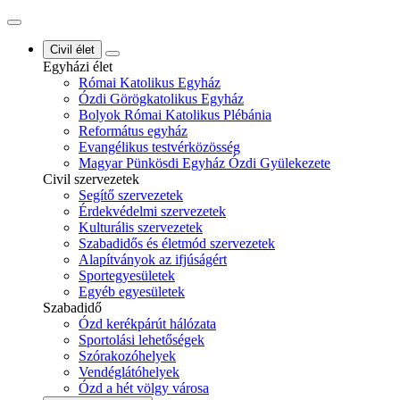
Civil élet
Egyházi élet
Római Katolikus Egyház
Ózdi Görögkatolikus Egyház
Bolyok Római Katolikus Plébánia
Református egyház
Evangélikus testvérközösség
Magyar Pünkösdi Egyház Ózdi Gyülekezete
Civil szervezetek
Segítő szervezetek
Érdekvédelmi szervezetek
Kulturális szervezetek
Szabadidős és életmód szervezetek
Alapítványok az ifjúságért
Sportegyesületek
Egyéb egyesületek
Szabadidő
Ózd kerékpárút hálózata
Sportolási lehetőségek
Szórakozóhelyek
Vendéglátóhelyek
Ózd a hét völgy városa