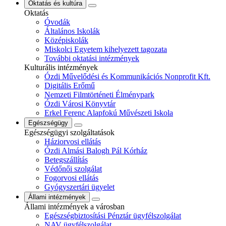
Oktatás és kultúra
Oktatás
Óvodák
Általános Iskolák
Középiskolák
Miskolci Egyetem kihelyezett tagozata
További oktatási intézmények
Kulturális intézmények
Ózdi Művelődési és Kommunikációs Nonprofit Kft.
Digitális Erőmű
Nemzeti Filmtörténeti Élménypark
Ózdi Városi Könyvtár
Erkel Ferenc Alapfokú Művészeti Iskola
Egészségügy
Egészségügyi szolgáltatások
Háziorvosi ellátás
Ózdi Almási Balogh Pál Kórház
Betegszállítás
Védőnői szolgálat
Fogorvosi ellátás
Gyógyszertári ügyelet
Állami intézmények
Állami intézmények a városban
Egészségbiztosítási Pénztár ügyfélszolgálat
NAV ügyfélszolgálat