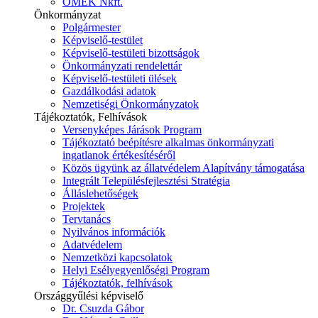
ÓMÉK Nkft.
Önkormányzat
Polgármester
Képviselő-testület
Képviselő-testületi bizottságok
Önkormányzati rendelettár
Képviselő-testületi ülések
Gazdálkodási adatok
Nemzetiségi Önkormányzatok
Tájékoztatók, Felhívások
Versenyképes Járások Program
Tájékoztató beépítésre alkalmas önkormányzati
ingatlanok értékesítéséről
Közös ügyünk az állatvédelem Alapítvány támogatása
Integrált Településfejlesztési Stratégia
Álláslehetőségek
Projektek
Tervtanács
Nyilvános információk
Adatvédelem
Nemzetközi kapcsolatok
Helyi Esélyegyenlőségi Program
Tájékoztatók, felhívások
Országgyűlési képviselő
Dr. Csuzda Gábor