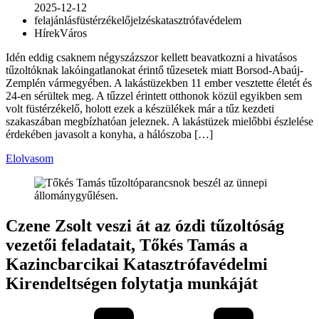
2025-12-12
felajánlás
füstérzékelő
jelzés
katasztrófavédelem
Hírek
Város
Idén eddig csaknem négyszázszor kellett beavatkozni a hivatásos
tűzoltóknak lakóingatlanokat érintő tűzesetek miatt Borsod-Abaúj-
Zemplén vármegyében. A lakástüzekben 11 ember vesztette életét és
24-en sérültek meg. A tűzzel érintett otthonok közül egyikben sem
volt füstérzékelő, holott ezek a készülékek már a tűz kezdeti
szakaszában megbízhatóan jeleznek. A lakástüzek mielőbbi észlelése
érdekében javasolt a konyha, a hálószoba […]
Elolvasom
Czene Zsolt veszi át az ózdi tűzoltóság
vezetői feladatait, Tőkés Tamás a
Kazincbarcikai Katasztrófavédelmi
Kirendeltségen folytatja munkáját