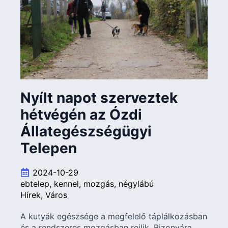
Nyílt napot szerveztek
hétvégén az Ózdi
Állategészségügyi
Telepen
2024-10-29
ebtelep
kennel
mozgás
négylábú
Hírek
Város
A kutyák egészsége a megfelelő táplálkozásban
és a rendszeres mozgásban rejlik. Bizonyára