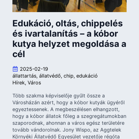
Edukáció, oltás, chippelés
és ivartalanítás – a kóbor
kutya helyzet megoldása a
cél
2025-02-19
állattartás
állatvédő
chip
edukáció
Hírek
Város
Több szakma képviselője gyűlt össze a
Városházán azért, hogy a kóbor kutyák ügyéről
egyeztessenek. A megbeszélésen elhangzott,
hogy a kóbor állatok főleg a szegregátumokban
szaporodnak, ahonnan a város egész területére
tovább vándorolnak. Jony Wispo, az Aggtelek
Környéki Állatvédő Egyesület vezetője régóta