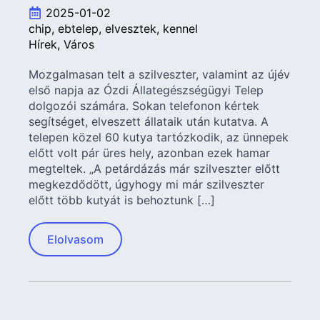
2025-01-02
chip
ebtelep
elvesztek
kennel
Hírek
Város
Mozgalmasan telt a szilveszter, valamint az újév
első napja az Ózdi Állategészségügyi Telep
dolgozói számára. Sokan telefonon kértek
segítséget, elveszett állataik után kutatva. A
telepen közel 60 kutya tartózkodik, az ünnepek
előtt volt pár üres hely, azonban ezek hamar
megteltek. „A petárdázás már szilveszter előtt
megkezdődött, úgyhogy mi már szilveszter
előtt több kutyát is behoztunk […]
Elolvasom