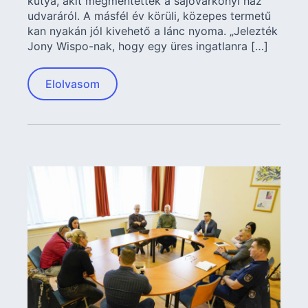
kutya, akit megmentettek a sajóvárkonyi ház
udvaráról. A másfél év körüli, közepes termetű
kan nyakán jól kivehető a lánc nyoma. „Jelezték
Jony Wispo-nak, hogy egy üres ingatlanra […]
Elolvasom