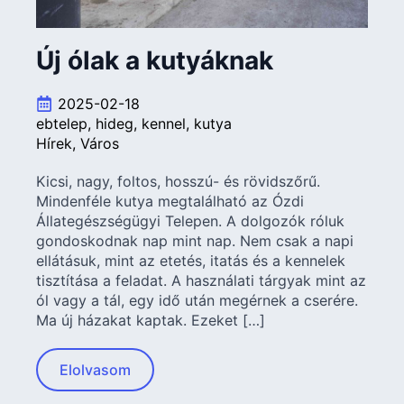
Új ólak a kutyáknak
2025-02-18
ebtelep
hideg
kennel
kutya
Hírek
Város
Kicsi, nagy, foltos, hosszú- és rövidszőrű.
Mindenféle kutya megtalálható az Ózdi
Állategészségügyi Telepen. A dolgozók róluk
gondoskodnak nap mint nap. Nem csak a napi
ellátásuk, mint az etetés, itatás és a kennelek
tisztítása a feladat. A használati tárgyak mint az
ól vagy a tál, egy idő után megérnek a cserére.
Ma új házakat kaptak. Ezeket […]
Elolvasom