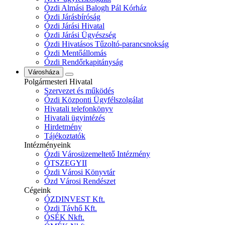
Ózdi Almási Balogh Pál Kórház
Ózdi Járásbíróság
Ózdi Járási Hivatal
Ózdi Járási Ügyészség
Ózdi Hivatásos Tűzoltó-parancsnokság
Ózdi Mentőállomás
Ózdi Rendőrkapitányság
Városháza
Polgármesteri Hivatal
Szervezet és működés
Ózdi Központi Ügyfélszolgálat
Hivatali telefonkönyv
Hivatali ügyintézés
Hirdetmény
Tájékoztatók
Intézményeink
Ózdi Városüzemeltető Intézmény
ÓTSZEGYII
Ózdi Városi Könyvtár
Ózd Városi Rendészet
Cégeink
ÓZDINVEST Kft.
Ózdi Távhő Kft.
ÓSÉK Nkft.