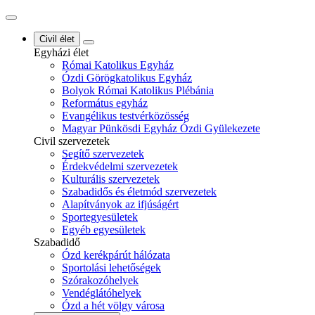
Civil élet
Egyházi élet
Római Katolikus Egyház
Ózdi Görögkatolikus Egyház
Bolyok Római Katolikus Plébánia
Református egyház
Evangélikus testvérközösség
Magyar Pünkösdi Egyház Ózdi Gyülekezete
Civil szervezetek
Segítő szervezetek
Érdekvédelmi szervezetek
Kulturális szervezetek
Szabadidős és életmód szervezetek
Alapítványok az ifjúságért
Sportegyesületek
Egyéb egyesületek
Szabadidő
Ózd kerékpárút hálózata
Sportolási lehetőségek
Szórakozóhelyek
Vendéglátóhelyek
Ózd a hét völgy városa