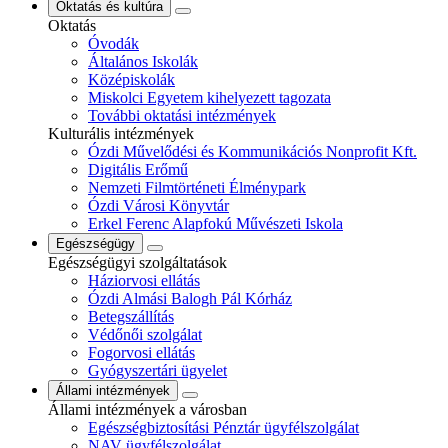
Oktatás és kultúra
Oktatás
Óvodák
Általános Iskolák
Középiskolák
Miskolci Egyetem kihelyezett tagozata
További oktatási intézmények
Kulturális intézmények
Ózdi Művelődési és Kommunikációs Nonprofit Kft.
Digitális Erőmű
Nemzeti Filmtörténeti Élménypark
Ózdi Városi Könyvtár
Erkel Ferenc Alapfokú Művészeti Iskola
Egészségügy
Egészségügyi szolgáltatások
Háziorvosi ellátás
Ózdi Almási Balogh Pál Kórház
Betegszállítás
Védőnői szolgálat
Fogorvosi ellátás
Gyógyszertári ügyelet
Állami intézmények
Állami intézmények a városban
Egészségbiztosítási Pénztár ügyfélszolgálat
NAV ügyfélszolgálat