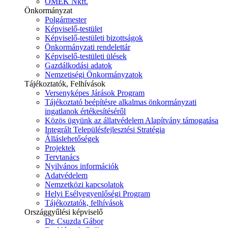
ÓMÉK Nkft.
Önkormányzat
Polgármester
Képviselő-testület
Képviselő-testületi bizottságok
Önkormányzati rendelettár
Képviselő-testületi ülések
Gazdálkodási adatok
Nemzetiségi Önkormányzatok
Tájékoztatók, Felhívások
Versenyképes Járások Program
Tájékoztató beépítésre alkalmas önkormányzati
ingatlanok értékesítéséről
Közös ügyünk az állatvédelem Alapítvány támogatása
Integrált Településfejlesztési Stratégia
Álláslehetőségek
Projektek
Tervtanács
Nyilvános információk
Adatvédelem
Nemzetközi kapcsolatok
Helyi Esélyegyenlőségi Program
Tájékoztatók, felhívások
Országgyűlési képviselő
Dr. Csuzda Gábor