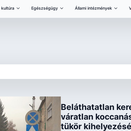
 kultúra
Egészségügy
Állami intézmények
Beláthatatlan ke
váratlan koccaná
tükör kihelyezés