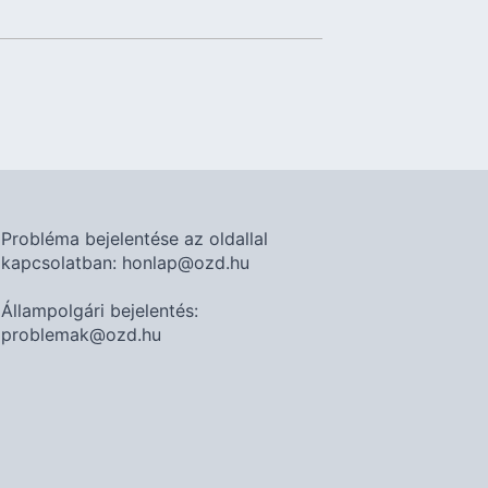
Probléma bejelentése az oldallal
kapcsolatban: honlap@ozd.hu
Állampolgári bejelentés:
problemak@ozd.hu