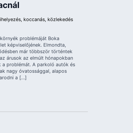
acnál
ihelyezés
koccanás
közlekedés
a környék problémáját Boka
let képviselőjének. Elmondta,
ződésben már többször történtek
 az árusok az elmúlt hónapokban
k a problémát. A parkoló autók és
sak nagy óvatossággal, alapos
arodni a […]