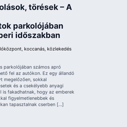
lások, törések – A
ok parkolójában
beri időszakban
lóközpont
koccanás
közlekedés
s parkolójában számos apró
ető fel az autókon. Ez egy állandó
t megelőzően, sokkal
setek és a csekélyebb anyagi
l is fakadhatnak, hogy az emberek
kal figyelmetlenebbek és
okan tapasztalnak cserben […]