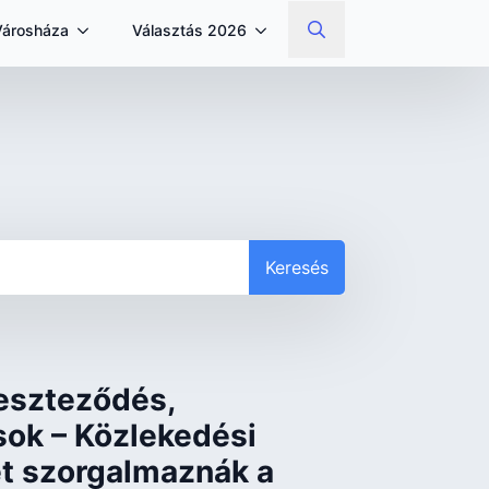
Városháza
Választás 2026
Search
for:
Keresés
reszteződés,
sok – Közlekedési
ét szorgalmaznák a