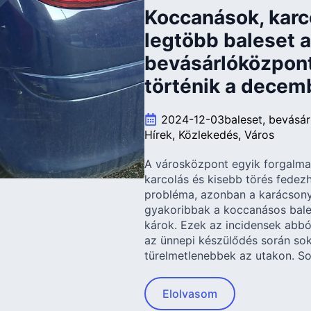
Koccanások, karco
legtöbb baleset a
bevásárlóközpont
történik a decem
2024-12-03
baleset
bevásár
Hírek
Közlekedés
Város
A városközpont egyik forgalma
karcolás és kisebb törés fedezh
probléma, azonban a karácsony
gyakoribbak a koccanásos bale
károk. Ezek az incidensek abbó
az ünnepi készülődés során sok
türelmetlenebbek az utakon. S
Elolvasom