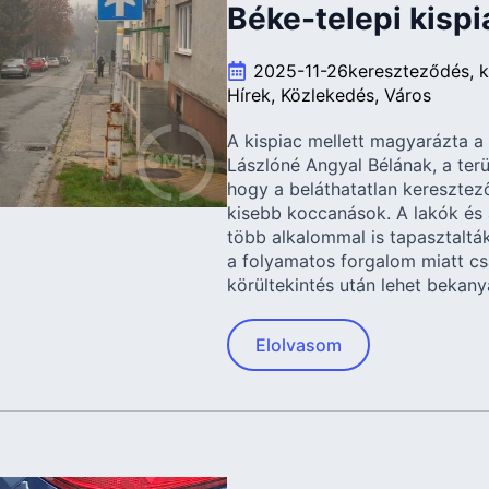
Béke-telepi kispi
2025-11-26
kereszteződés
k
Hírek
Közlekedés
Város
A kispiac mellett magyarázta 
Lászlóné Angyal Bélának, a terü
hogy a beláthatatlan kereszte
kisebb koccanások. A lakók és
több alkalommal is tapasztaltá
a folyamatos forgalom miatt c
körültekintés után lehet bekany
Elolvasom