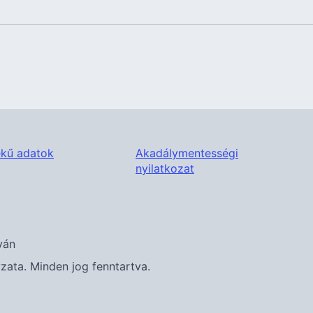
kű adatok
Akadálymentességi
nyilatkozat
ván
ta. Minden jog fenntartva.