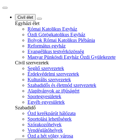
Civil élet
Egyházi élet
Római Katolikus Egyház
Ózdi Görögkatolikus Egyház
Bolyok Római Katolikus Plébánia
Református egyház
Evangélikus testvérközösség
Magyar Pünkösdi Egyház Ózdi Gyülekezete
Civil szervezetek
Segítő szervezetek
Érdekvédelmi szervezetek
Kulturális szervezetek
Szabadidős és életmód szervezetek
Alapítványok az ifjúságért
Sportegyesületek
Egyéb egyesületek
Szabadidő
Ózd kerékpárút hálózata
Sportolási lehetőségek
Szórakozóhelyek
Vendéglátóhelyek
Ózd a hét völgy városa