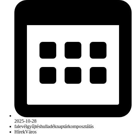
2025-10-28
falevél
gyűjtés
hulladéknaptár
komposztálás
Hírek
Város