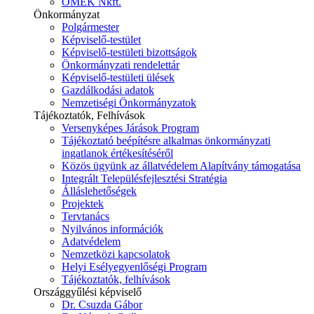
ÓMÉK Nkft.
Önkormányzat
Polgármester
Képviselő-testület
Képviselő-testületi bizottságok
Önkormányzati rendelettár
Képviselő-testületi ülések
Gazdálkodási adatok
Nemzetiségi Önkormányzatok
Tájékoztatók, Felhívások
Versenyképes Járások Program
Tájékoztató beépítésre alkalmas önkormányzati
ingatlanok értékesítéséről
Közös ügyünk az állatvédelem Alapítvány támogatása
Integrált Településfejlesztési Stratégia
Álláslehetőségek
Projektek
Tervtanács
Nyilvános információk
Adatvédelem
Nemzetközi kapcsolatok
Helyi Esélyegyenlőségi Program
Tájékoztatók, felhívások
Országgyűlési képviselő
Dr. Csuzda Gábor