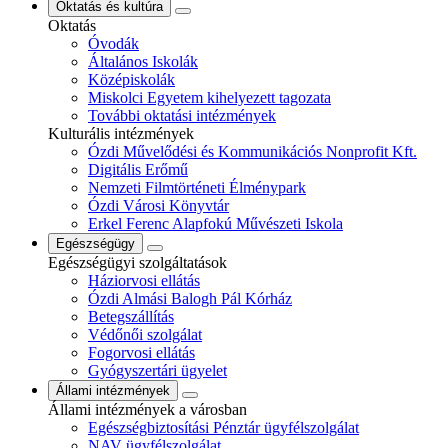
Oktatás és kultúra
Oktatás
Óvodák
Általános Iskolák
Középiskolák
Miskolci Egyetem kihelyezett tagozata
További oktatási intézmények
Kulturális intézmények
Ózdi Művelődési és Kommunikációs Nonprofit Kft.
Digitális Erőmű
Nemzeti Filmtörténeti Élménypark
Ózdi Városi Könyvtár
Erkel Ferenc Alapfokú Művészeti Iskola
Egészségügy
Egészségügyi szolgáltatások
Háziorvosi ellátás
Ózdi Almási Balogh Pál Kórház
Betegszállítás
Védőnői szolgálat
Fogorvosi ellátás
Gyógyszertári ügyelet
Állami intézmények
Állami intézmények a városban
Egészségbiztosítási Pénztár ügyfélszolgálat
NAV ügyfélszolgálat