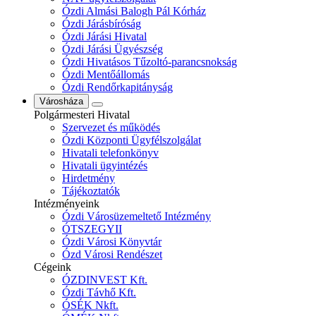
Ózdi Almási Balogh Pál Kórház
Ózdi Járásbíróság
Ózdi Járási Hivatal
Ózdi Járási Ügyészség
Ózdi Hivatásos Tűzoltó-parancsnokság
Ózdi Mentőállomás
Ózdi Rendőrkapitányság
Városháza
Polgármesteri Hivatal
Szervezet és működés
Ózdi Központi Ügyfélszolgálat
Hivatali telefonkönyv
Hivatali ügyintézés
Hirdetmény
Tájékoztatók
Intézményeink
Ózdi Városüzemeltető Intézmény
ÓTSZEGYII
Ózdi Városi Könyvtár
Ózd Városi Rendészet
Cégeink
ÓZDINVEST Kft.
Ózdi Távhő Kft.
ÓSÉK Nkft.