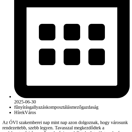
2025-06-30
fűnyírás
gallyazás
komposztálás
mezőgazdaság
Hírek
Város
Az ÓVI szakemberei nap mint nap azon dolgoznak, hogy városunk
rendezettebb, szebb legyen. Tavasszal megkezdődtek a