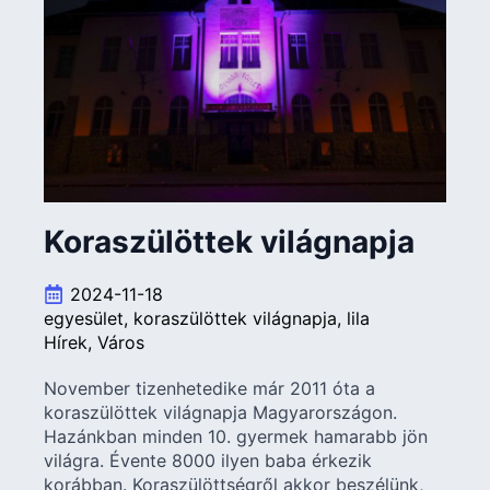
Koraszülöttek világnapja
2024-11-18
egyesület
koraszülöttek világnapja
lila
Hírek
Város
November tizenhetedike már 2011 óta a
koraszülöttek világnapja Magyarországon.
Hazánkban minden 10. gyermek hamarabb jön
világra. Évente 8000 ilyen baba érkezik
korábban. Koraszülöttségről akkor beszélünk,