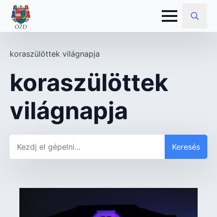
Search
for:
koraszülöttek világnapja
koraszülöttek
világnapja
Keresés
Keresés