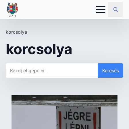
Search
for:
korcsolya
korcsolya
Keresés
Keresés