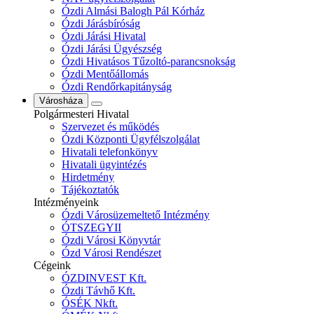
Ózdi Almási Balogh Pál Kórház
Ózdi Járásbíróság
Ózdi Járási Hivatal
Ózdi Járási Ügyészség
Ózdi Hivatásos Tűzoltó-parancsnokság
Ózdi Mentőállomás
Ózdi Rendőrkapitányság
Városháza
Polgármesteri Hivatal
Szervezet és működés
Ózdi Központi Ügyfélszolgálat
Hivatali telefonkönyv
Hivatali ügyintézés
Hirdetmény
Tájékoztatók
Intézményeink
Ózdi Városüzemeltető Intézmény
ÓTSZEGYII
Ózdi Városi Könyvtár
Ózd Városi Rendészet
Cégeink
ÓZDINVEST Kft.
Ózdi Távhő Kft.
ÓSÉK Nkft.