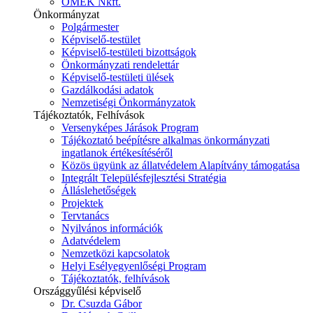
ÓMÉK Nkft.
Önkormányzat
Polgármester
Képviselő-testület
Képviselő-testületi bizottságok
Önkormányzati rendelettár
Képviselő-testületi ülések
Gazdálkodási adatok
Nemzetiségi Önkormányzatok
Tájékoztatók, Felhívások
Versenyképes Járások Program
Tájékoztató beépítésre alkalmas önkormányzati
ingatlanok értékesítéséről
Közös ügyünk az állatvédelem Alapítvány támogatása
Integrált Településfejlesztési Stratégia
Álláslehetőségek
Projektek
Tervtanács
Nyilvános információk
Adatvédelem
Nemzetközi kapcsolatok
Helyi Esélyegyenlőségi Program
Tájékoztatók, felhívások
Országgyűlési képviselő
Dr. Csuzda Gábor