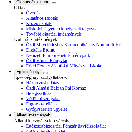
Oktatás és kultúra
Oktatás
Óvodák
Általános Iskolák
Középiskolák
Miskolci Egyetem kihelyezett tagozata
További oktatási intézmények
Kulturális intézmények
Ózdi Művelődési és Kommunikációs Nonprofit Kft.
Digitális Erőmű
Nemzeti Filmtörténeti Élménypark
Ózdi Városi Könyvtár
Erkel Ferenc Alapfokú Művészeti Iskola
Egészségügy
Egészségügyi szolgáltatások
Háziorvosi ellátás
Ózdi Almási Balogh Pál Kórház
Betegszállítás
Védőnői szolgálat
Fogorvosi ellátás
Gyógyszertári ügyelet
Állami intézmények
Állami intézmények a városban
Egészségbiztosítási Pénztár ügyfélszolgálat
NAV ügyfélszolgálat