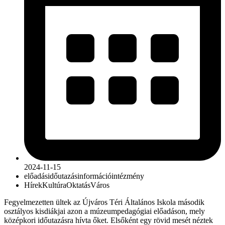
2024-11-15
előadás
időutazás
információ
intézmény
Hírek
Kultúra
Oktatás
Város
Fegyelmezetten ültek az Újváros Téri Általános Iskola második
osztályos kisdiákjai azon a múzeumpedagógiai előadáson, mely
középkori időutazásra hívta őket. Elsőként egy rövid mesét néztek