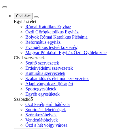
Civil élet
Egyházi élet
Római Katolikus Egyház
Ózdi Görögkatolikus Egyház
Bolyok Római Katolikus Plébánia
Református egyház
Evangélikus testvérközösség
Magyar Pünkösdi Egyház Ózdi Gyülekezete
Civil szervezetek
Segítő szervezetek
Érdekvédelmi szervezetek
Kulturális szervezetek
Szabadidős és életmód szervezetek
Alapítványok az ifjúságért
Sportegyesületek
Egyéb egyesületek
Szabadidő
Ózd kerékpárút hálózata
Sportolási lehetőségek
Szórakozóhelyek
Vendéglátóhelyek
Ózd a hét völgy városa