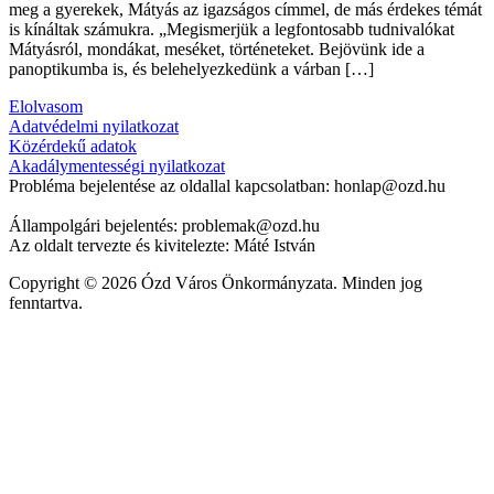
meg a gyerekek, Mátyás az igazságos címmel, de más érdekes témát
is kínáltak számukra. „Megismerjük a legfontosabb tudnivalókat
Mátyásról, mondákat, meséket, történeteket. Bejövünk ide a
panoptikumba is, és belehelyezkedünk a várban […]
Elolvasom
Adatvédelmi nyilatkozat
Közérdekű adatok
Akadálymentességi nyilatkozat
Probléma bejelentése az oldallal kapcsolatban: honlap@ozd.hu
Állampolgári bejelentés: problemak@ozd.hu
Az oldalt tervezte és kivitelezte: Máté István
Copyright © 2026 Ózd Város Önkormányzata. Minden jog
fenntartva.