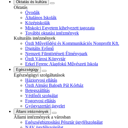
Oktatás és kultúra
Oktatás
Óvodák
Általános Iskolák
Középiskolák
Miskolci Egyetem kihelyezett tagozata
További oktatási intézmények
Kulturális intézmények
Ózdi Művelődési és Kommunikációs Nonprofit Kft.
Digitális Erőmű
Nemzeti Filmtörténeti Élménypark
Ózdi Városi Könyvtár
Erkel Ferenc Alapfokú Művészeti Iskola
Egészségügy
Egészségügyi szolgáltatások
Háziorvosi ellátás
Ózdi Almási Balogh Pál Kórház
Betegszállítás
Védőnői szolgálat
Fogorvosi ellátás
Gyógyszertári ügyelet
Állami intézmények
Állami intézmények a városban
Egészségbiztosítási Pénztár ügyfélszolgálat
NAV ügyfélszolgálat