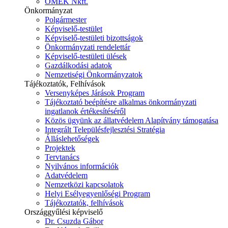
ÓMÉK Nkft.
Önkormányzat
Polgármester
Képviselő-testület
Képviselő-testületi bizottságok
Önkormányzati rendelettár
Képviselő-testületi ülések
Gazdálkodási adatok
Nemzetiségi Önkormányzatok
Tájékoztatók, Felhívások
Versenyképes Járások Program
Tájékoztató beépítésre alkalmas önkormányzati
ingatlanok értékesítéséről
Közös ügyünk az állatvédelem Alapítvány támogatása
Integrált Településfejlesztési Stratégia
Álláslehetőségek
Projektek
Tervtanács
Nyilvános információk
Adatvédelem
Nemzetközi kapcsolatok
Helyi Esélyegyenlőségi Program
Tájékoztatók, felhívások
Országgyűlési képviselő
Dr. Csuzda Gábor