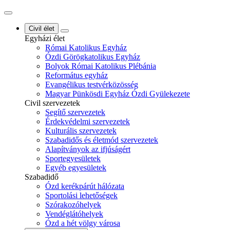
Civil élet
Egyházi élet
Római Katolikus Egyház
Ózdi Görögkatolikus Egyház
Bolyok Római Katolikus Plébánia
Református egyház
Evangélikus testvérközösség
Magyar Pünkösdi Egyház Ózdi Gyülekezete
Civil szervezetek
Segítő szervezetek
Érdekvédelmi szervezetek
Kulturális szervezetek
Szabadidős és életmód szervezetek
Alapítványok az ifjúságért
Sportegyesületek
Egyéb egyesületek
Szabadidő
Ózd kerékpárút hálózata
Sportolási lehetőségek
Szórakozóhelyek
Vendéglátóhelyek
Ózd a hét völgy városa