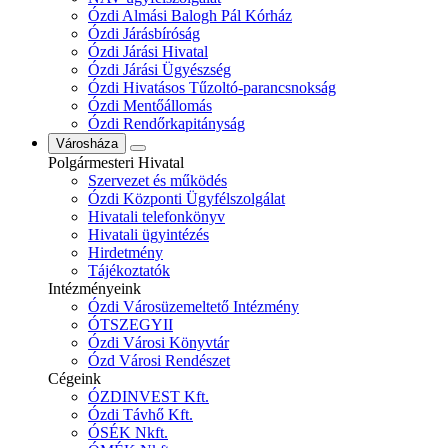
Ózdi Almási Balogh Pál Kórház
Ózdi Járásbíróság
Ózdi Járási Hivatal
Ózdi Járási Ügyészség
Ózdi Hivatásos Tűzoltó-parancsnokság
Ózdi Mentőállomás
Ózdi Rendőrkapitányság
Városháza
Polgármesteri Hivatal
Szervezet és működés
Ózdi Központi Ügyfélszolgálat
Hivatali telefonkönyv
Hivatali ügyintézés
Hirdetmény
Tájékoztatók
Intézményeink
Ózdi Városüzemeltető Intézmény
ÓTSZEGYII
Ózdi Városi Könyvtár
Ózd Városi Rendészet
Cégeink
ÓZDINVEST Kft.
Ózdi Távhő Kft.
ÓSÉK Nkft.