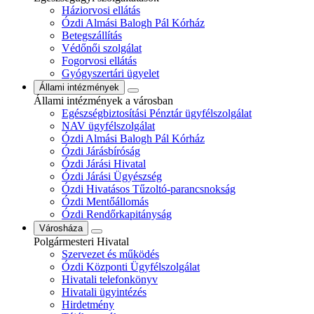
Háziorvosi ellátás
Ózdi Almási Balogh Pál Kórház
Betegszállítás
Védőnői szolgálat
Fogorvosi ellátás
Gyógyszertári ügyelet
Állami intézmények
Állami intézmények a városban
Egészségbiztosítási Pénztár ügyfélszolgálat
NAV ügyfélszolgálat
Ózdi Almási Balogh Pál Kórház
Ózdi Járásbíróság
Ózdi Járási Hivatal
Ózdi Járási Ügyészség
Ózdi Hivatásos Tűzoltó-parancsnokság
Ózdi Mentőállomás
Ózdi Rendőrkapitányság
Városháza
Polgármesteri Hivatal
Szervezet és működés
Ózdi Központi Ügyfélszolgálat
Hivatali telefonkönyv
Hivatali ügyintézés
Hirdetmény